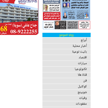
زوايا الموقع
أبراج
أخبار محلية
بانيت توعية
اقتصاد
سيارات
تكنولوجيا
قناة هلا
فن
كوكتيل
شوبينج
وفيات
مفقودات