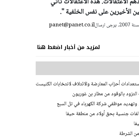
م الاعتقالات. هذه الاعتقالات تأتي
ين الأخيرين على نفس الخلفية ".
panet@panet.co.il
استعمال المضامين بموجب بند 27 أ لقانون الحقوق الأدبية لسنة 2007، يرجى ارسال
لمزيد من أخبار اضغط هنا
تعدادات أحزاب المعارضة والائتلاف لانتخابات الكنيست
 التزود بالوقود من مطار بن غوريون
ء وتهديد موظفي شركة الكهرباء في تل السبع
الفات جنسية بحق أولاد من منطقة حيفا
من الشرطة