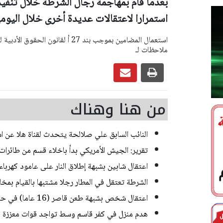
بعدما قام بمهاجمة رجال الشرطة خلال تنفيذه
استمرارا لاعتقالات عديدة أخرى خلال اليوم
ملاحظات لـ
من هنا وهناك
النائب السابق علي صلالحة يتحدث لقناة هلا عن اس
تقرير: الجيش الأمريكي بدأ باخلاء قسم من طائرات
اعتقال شابين بشبهة إطلاق النار على عامود كهربا
الشرطة تعتقل في المطار رجلا مشتبها بالقيام بمخ
اعتقال شخص بشبهة طعن قاصر (16 عاما) في حيفا
هدم منزل في كفر قاسم وسط تواجد قوات معززة 