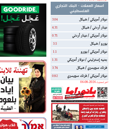
اسعار العملات - البنك التجاري
الفلسطيني
دولار أمريكي / شيكل
3.04
دينار أردني / شيكل
4.31
دولار أمريكي / دينار أردني
0.71
يورو / شيكل
3.5
دولار أمريكي / يورو
1.1
جنيه إسترليني / دولار أمريكي
1.31
فرنك سويسري / شيكل
3.74
دولار أمريكي / فرنك سويسري
0.82
اخر تحديث 2026-08-06