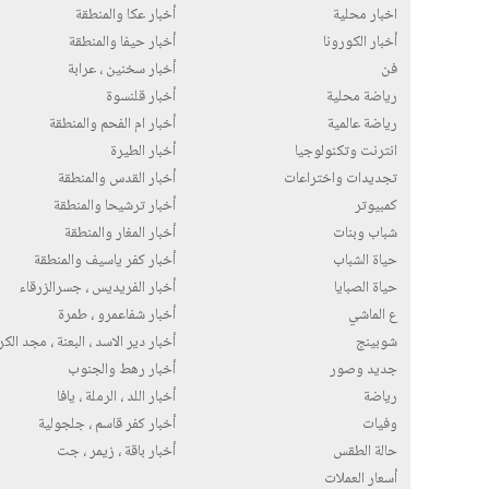
اخبار محلية
أخبار عكا والمنطقة
أخبار الكورونا
أخبار حيفا والمنطقة
فن
أخبار سخنين ، عرابة
رياضة محلية
أخبار قلنسوة
رياضة عالمية
أخبار ام الفحم والمنطقة
انترنت وتكنولوجيا
أخبار الطيرة
تجديدات واختراعات
أخبار القدس والمنطقة
كمبيوتر
أخبار ترشيحا والمنطقة
شباب وبنات
أخبار المغار والمنطقة
حياة الشباب
أخبار كفر ياسيف والمنطقة
حياة الصبايا
أخبار الفريديس ، جسرالزرقاء
ع الماشي
أخبار شفاعمرو ، طمرة
شوبينج
أخبار دير الاسد ، البعنة ، مجد الك
جديد وصور
أخبار رهط والجنوب
رياضة
أخبار اللد ، الرملة ، يافا
وفيات
أخبار كفر قاسم ، جلجولية
حالة الطقس
أخبار باقة ، زيمر ، جت
أسعار العملات