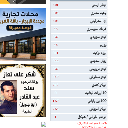
دينار اردني
4.01
جنيه مصري
0.05
ج. استرليني
4.04
فرنك سويسري
3.8
كيتر سويدي
0.32
يورو
3.5
ليرة تركية
0.11
ريال سعودي
0.98
كيتر نرويجي
0.32
كيتر دنماركي
0.47
دولار كندي
2.19
10 ليرات لبنانية
0
100 ين ياباني
1.87
دولار امريكي
2.88
درهم اماراتي / شيكل
1
ملاحظة: سعر العملة بالشيقل -
اخر تحديث 2026-06-03