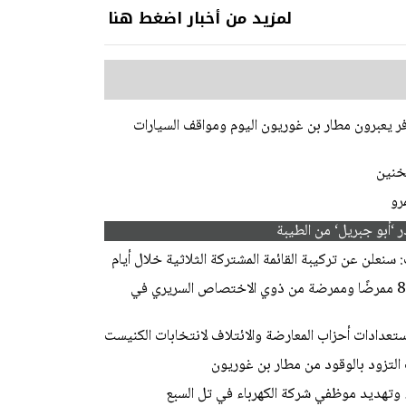
لمزيد من أخبار اضغط هنا
ي ذروته.. أكثر من 100 ألف مسافر يعبرون مطار بن غوريون اليوم ومواقف السيارات
رو
 ‘أبو جبريل‘ من الطيبة
سنعلن عن تركيبة القائمة المشتركة الثلاثية خلال أيام
وزارة الصحة: تخصيص ميزانية لتمويل توظيف 82 ممرضًا وممرضة من ذوي الاختصاص السريري في
تعدادات أحزاب المعارضة والائتلاف لانتخابات الكنيست
 التزود بالوقود من مطار بن غوريون
ء وتهديد موظفي شركة الكهرباء في تل السبع