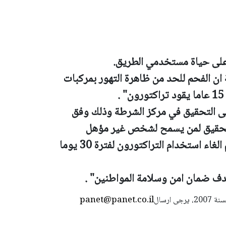
على حياة مستخدمي الطريق.
ن الفحم للحد من ظاهرة التهور بمركبات
الى التحقيق في مركز الشرطة وذلك وفق
 تحقيق لمن يسمح لشخص غير مؤهل
للقيادة، كما اجريت اليوم جلسة استماع وتم الغاء استخدام التراكتورون لفترة 30 يوما
ف ضمان امن وسلامة المواطنين" .
panet@panet.co.il
استعمال المضامين بموجب بند 27 أ لقانون الحقوق الأدبية لسنة 2007، يرجى ارسال