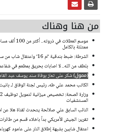
من هنا وهناك
موسم العطلات ف
ممتلئة بالكامل
الشرطة: ضبط بندقية ‘ام 16‘ واعتقال شاب من سخنين
بلطف من الله.. لا اصابات بحريق بمطعم في شفاعم
(ممول)
شكر على تعاز بوفاة سند يوسف عبد القادر
الكاتب محمد علي طه، رئيس لجنة الوفاق لـ بانيت: 
المستشفيات
النائب السابق علي صلالحة يتحدث لقناة هلا عن اس
تقرير: الجيش الأمريكي بدأ باخلاء قسم من طائرات
اعتقال شابين بشبهة إطلاق النار على عامود كهربا