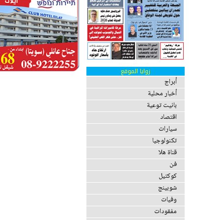
زوايا الموقع
أبراج
أخبار محلية
بانيت توعية
اقتصاد
سيارات
تكنولوجيا
قناة هلا
فن
كوكتيل
شوبينج
وفيات
مفقودات