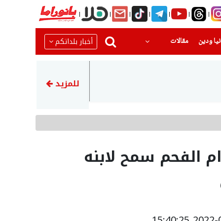
(current)
(current)
أخبار بلداتكم
يا ودين
مقالات
19:56
الشرطة الفلسطينية: القبض على 8 أشخاص بشبهة ارتكابهم جريمة قتل بمحافظة 
للمزيد
م الفحم سمح لابنه