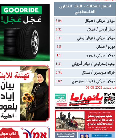
اسعار العملات - البنك التجاري
الفلسطيني
دولار أمريكي / شيكل
3.04
دينار أردني / شيكل
4.31
دولار أمريكي / دينار أردني
0.71
يورو / شيكل
3.5
دولار أمريكي / يورو
1.1
جنيه إسترليني / دولار أمريكي
1.31
فرنك سويسري / شيكل
3.74
دولار أمريكي / فرنك سويسري
0.82
اخر تحديث 2026-08-06