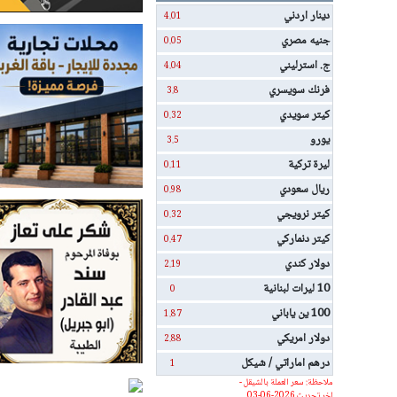
دينار اردني
4.01
جنيه مصري
0.05
ج. استرليني
4.04
فرنك سويسري
3.8
كيتر سويدي
0.32
يورو
3.5
ليرة تركية
0.11
ريال سعودي
0.98
كيتر نرويجي
0.32
كيتر دنماركي
0.47
دولار كندي
2.19
10 ليرات لبنانية
0
100 ين ياباني
1.87
دولار امريكي
2.88
درهم اماراتي / شيكل
1
ملاحظة: سعر العملة بالشيقل -
اخر تحديث 2026-06-03