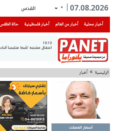
07.08.2026
°
(current)
(current)
(current)
أخبار محلية
أخبار من العالم
أخبار فلسطينية
حالة الطقس
16:10
اعتقال مشتبه ‘ضُبط متلبساً أثن
الرئيسية
أخبار
أسعار العملات