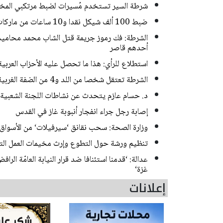
شرطة السير تستخدم مُسيرات لضبط مرتكبي المخا
ضبط 100 ألف شيكل نقدا و10 ساعات من ماركات فاخرة خلال مداهمات للشرطة في حيفا
أحدهم قاصر
استطلاع للرأي: هذا ما تحصل عليه الأحزاب العربي
الشرطة تعتقل شخصا من اللد و4 من الضفة الغربية بشبهة سرقة منازل في منطقة المركز
د. حسام عازم يتحدث عن نشاطات اللجنة الشعبية 
إصابة رجل جراء انفجار أنبوبة غاز في القدس
وزارة الصحة: سحب نقانق ‘سيرفيلات‘ من الأسواق
تنظيم ورشة حول التطوع وإرث مخيمات العمل الت
عدالة: ‘قدمنا استئنافا ضد قرار النيابة العامّة ا
غزة‘
إعلانات