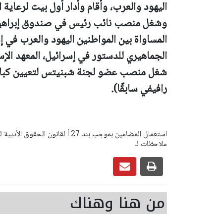
اليهود والعرب، وأقام وأدار أول بيت لرعاية 
وشغل منصب نائب رئيس في صندوق إبراهيم 
المساواة بين المواطنين اليهود والعرب ف
الجماهيري للدستور في إسرائيل، المعهد الإس
شغل منصب عضو لجنة شبنيتس لتعيين كبار ا
رافيفي سابقًا).
ملاحظات لـ
من هنا وهناك