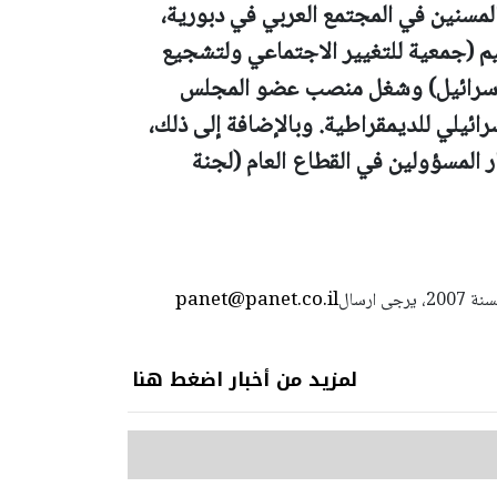
المسنين في المجتمع العربي في دبورية،
(جمعية للتغيير الاجتماعي ولتشجيع
ي إسرائيل) وشغل منصب عضو المجلس
رائيلي للديمقراطية. وبالإضافة إلى ذلك،
لمسؤولين في القطاع العام (لجنة
panet@panet.co.il
استعمال المضامين بموجب بند 27 أ لقانون الحقوق الأدبية لسنة 2007، يرجى ارسال
لمزيد من أخبار اضغط هنا