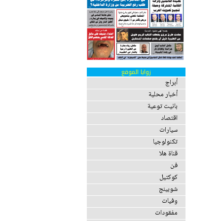
زوايا الموقع
أبراج
أخبار محلية
بانيت توعية
اقتصاد
سيارات
تكنولوجيا
قناة هلا
فن
كوكتيل
شوبينج
وفيات
مفقودات