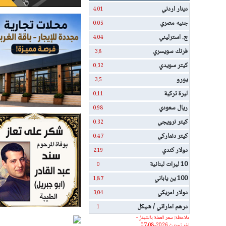
دينار اردني
4.01
جنيه مصري
0.05
ج. استرليني
4.04
فرنك سويسري
3.8
كيتر سويدي
0.32
يورو
3.5
ليرة تركية
0.11
ريال سعودي
0.98
كيتر نرويجي
0.32
كيتر دنماركي
0.47
دولار كندي
2.19
10 ليرات لبنانية
0
100 ين ياباني
1.87
دولار امريكي
3.04
درهم اماراتي / شيكل
1
ملاحظة: سعر العملة بالشيقل -
اخر تحديث 2026-08-07