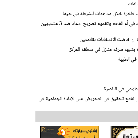
لفات
الشرطة: فك رموز جريمة قتل الشاب محمد محاميد في أم الفحم وتقديم تصريح ادعاء ضد 3 مشتبهين
ة ان خاضت الانتخابات بقائمتين
في الطيبة
طوعي في الناصرة
لرافض لفتح تحقيق في التحريض على الإبادة الجماعية في