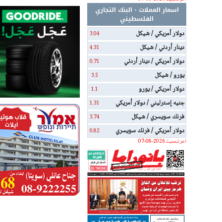
اسعار العملات - البنك التجاري
الفلسطيني
دولار أمريكي / شيكل
3.04
دينار أردني / شيكل
4.31
دولار أمريكي / دينار أردني
0.71
يورو / شيكل
3.5
دولار أمريكي / يورو
1.1
جنيه إسترليني / دولار أمريكي
1.31
فرنك سويسري / شيكل
3.74
دولار أمريكي / فرنك سويسري
0.82
اخر تحديث 2026-08-07