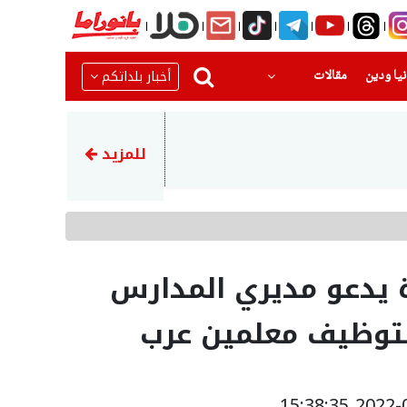
(current)
(current)
أخبار بلداتكم
يا ودين
مقالات
16:03
إحباط محاولة سرقة مركبة وم
للمزيد
 يدعو مديري المدارس
لتوظيف معلمين عرب