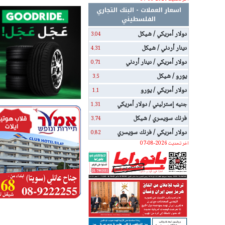
اسعار العملات - البنك التجاري
الفلسطيني
دولار أمريكي / شيكل
3.04
دينار أردني / شيكل
4.31
دولار أمريكي / دينار أردني
0.71
يورو / شيكل
3.5
دولار أمريكي / يورو
1.1
جنيه إسترليني / دولار أمريكي
1.31
فرنك سويسري / شيكل
3.74
دولار أمريكي / فرنك سويسري
0.82
اخر تحديث 2026-08-07