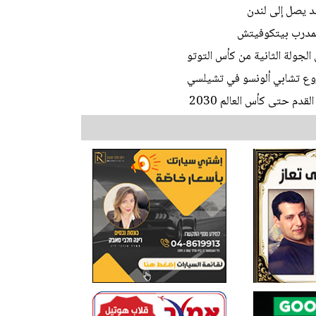
يد يصل إلى لندن
المدرب بيتكوفيتش
الجولة الثانية من كأس التوتو
وع تشابي ألونسو في تشيلسي
دم حتى كأس العالم 2030