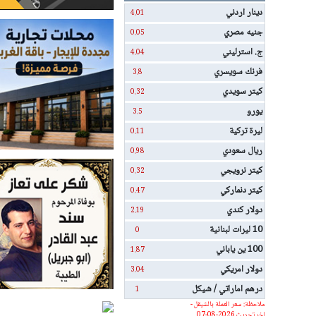
دينار اردني
4.01
جنيه مصري
0.05
ج. استرليني
4.04
فرنك سويسري
3.8
كيتر سويدي
0.32
يورو
3.5
ليرة تركية
0.11
ريال سعودي
0.98
كيتر نرويجي
0.32
كيتر دنماركي
0.47
دولار كندي
2.19
10 ليرات لبنانية
0
100 ين ياباني
1.87
دولار امريكي
3.04
درهم اماراتي / شيكل
1
ملاحظة: سعر العملة بالشيقل -
اخر تحديث 2026-08-07