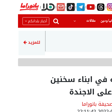
(current)
(current)
أخبار بلداتكم
يا ودين
مقالات
08:42
تنظيم ورشة حول التطوع وإرث 
للمزيد
في ابناء سخنين
لى الاجندة
يفة بانوراما