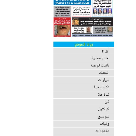
زوايا الموقع
أبراج
أخبار محلية
بانيت توعية
اقتصاد
سيارات
تكنولوجيا
قناة هلا
فن
كوكتيل
شوبينج
وفيات
مفقودات