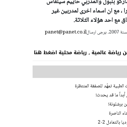
اركو بلبول والمدربي حاييم سيلفاس
، مع ان اسماء اخرى لمدربين غير
 مع احد هؤلاء الثلاثة.
panet@panet.co.il
استعمال المضامين بموجب بند 27 أ لقانون الحقوق الأدبية لسنة 2007، يرجى ارسال
 عالمية ٫ رياضة محلية اضغط هنا
لطبية تمهّد للصفقة المنتظرة
أبداً ما قد يحدث!
ن برشلونة!
اء الناصرة
بالتعادل 2-2