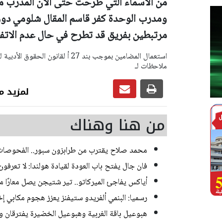
من الاسماء التي طرحت حتى الان المدرب م
ومدرب الوحدة كفر قاسم المقال شلومي دورا 
مرتبطين بفريق قد تطرح في حال عدم الاتفاق
ملاحظات لـ
لمزيد من رياضة
من هنا وهناك
محمد صلاح يقترب من طرابزون سبور.. الفحوصات ا
فان جال يفتح باب العودة لقيادة هولندا: لا تعرفون 
أياكس يفاجئ الميركاتو.. تير شتيجن يصل معارًا م
رسميا: البنمي ألفريدو ستيفنز يعزز هجوم مكابي إخ
هبوعيل باقة الغربية وهبوعيل الخضيرة يفترقان وديا 