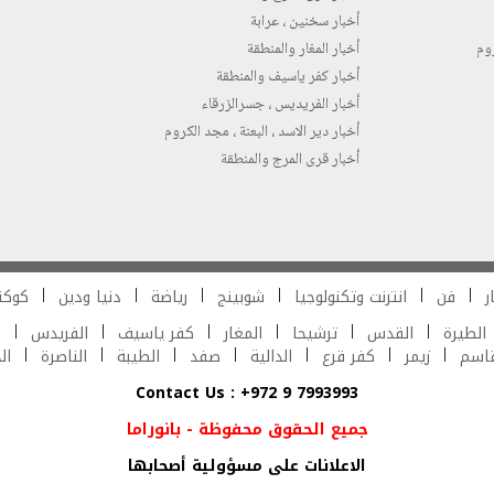
أخبار سخنين ، عرابة
روم
أخبار المغار والمنطقة
أخبار كفر ياسيف والمنطقة
أخبار الفريديس ، جسرالزرقاء
أخبار دير الاسد ، البعنة ، مجد الكروم
أخبار قرى المرج والمنطقة
ر
فن
انترنت وتكنولوجيا
شوبينج
رياضة
دنيا ودين
كوكت
الطيرة
القدس
ترشيحا
المغار
كفر ياسيف
الفريدس
ش
قاسم
زيمر
كفر قرع
الدالية
صفد
الطيبة
الناصرة
ال
Contact Us : +972 9 7993993
جميع الحقوق محفوظة - بانوراما
الاعلانات على مسؤولية أصحابها