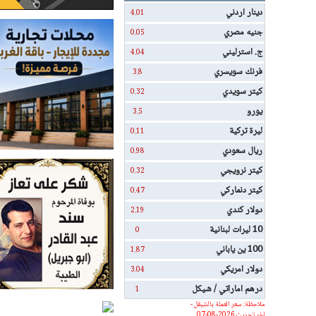
دينار اردني
4.01
جنيه مصري
0.05
ج. استرليني
4.04
فرنك سويسري
3.8
كيتر سويدي
0.32
يورو
3.5
ليرة تركية
0.11
ريال سعودي
0.98
كيتر نرويجي
0.32
كيتر دنماركي
0.47
دولار كندي
2.19
10 ليرات لبنانية
0
100 ين ياباني
1.87
دولار امريكي
3.04
درهم اماراتي / شيكل
1
ملاحظة: سعر العملة بالشيقل -
اخر تحديث 2026-08-07