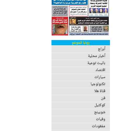
زوايا الموقع
أبراج
أخبار محلية
بانيت توعية
اقتصاد
سيارات
تكنولوجيا
قناة هلا
فن
كوكتيل
شوبينج
وفيات
مفقودات