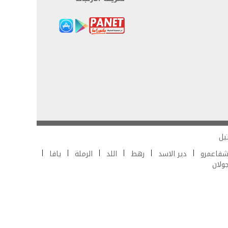
يل
فاعمرو
دير الاسد
رهط
اللد
الرملة
يافا
جولان