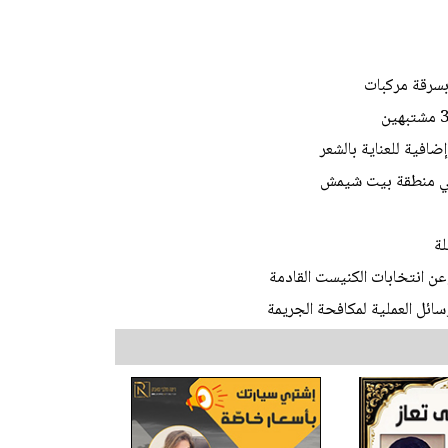
افية للعناية بالشعر
في منطقة بيت شيمش
لة
عن انتخابات الكنيست القادمة
ئل العملية لمكافحة الجريمة