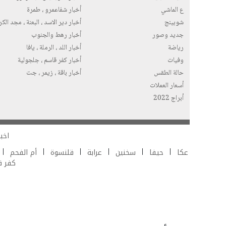
ع الماشي
أخبار شفاعمرو ، طمرة
شوبينج
أخبار دير الاسد ، البعنة ، مجد الك
جديد وصور
أخبار رهط والجنوب
رياضة
أخبار اللد ، الرملة ، يافا
وفيات
أخبار كفر قاسم ، جلجولية
حالة الطقس
أخبار باقة ، زيمر ، جت
أسعار العملات
أبراج 2022
اخبا
عكا
حيفا
سخنين
عرابة
قلنسوة
أم الفحم
كفر 