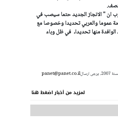
منصف.
ب ان " الانجاز الجديد حتما سيصب في
حة عموما والعربي تحديدا وخصوصا مع
 الوافدة منها تحديدا، في ظل وباء
panet@panet.co.il
استعمال المضامين بموجب بند 27 أ لقانون الحقوق الأدبية لسنة 2007، يرجى ارسال
لمزيد من أخبار اضغط هنا