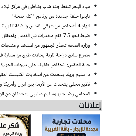
مياه البحر تلفظ جثة شاب بشاطئ في مركز البلاد
تابعوا حلقة جديدة من برنامج ‘ كله صحة ‘
اتهام 4 أشخاص من شرقي القدس والضفة الغربية بسرقة مركبات
ضبط نحو 7.5 كغم مخدرات في القدس واعتقال 3 مشتبهين
وزارة الصحة تحذّر الجمهور من استخدام منتجات إض
مصرع سائق دراجة نارية بحادث طرق مع سيارة 
حالة الطقس: انخفاض طفيف على درجات الحرارة
د. سليم بريك يتحدث عن انتخابات الكنيست المقب
نظير مجلي يتحدث عن الأزمة بين ايران وأمريكا و
المحامي رضا جابر وسليم صليبي يتحدثان عن الوسا
إعلانات