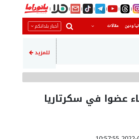
(current)
(current)
أخبار بلداتكم
يا ودين
مقالات
12:53
إصابة طفل (10 سنوات) بصعقة كهربائية في عرعرة النقب
للمزيد
اء عضوا في سكرتاريا