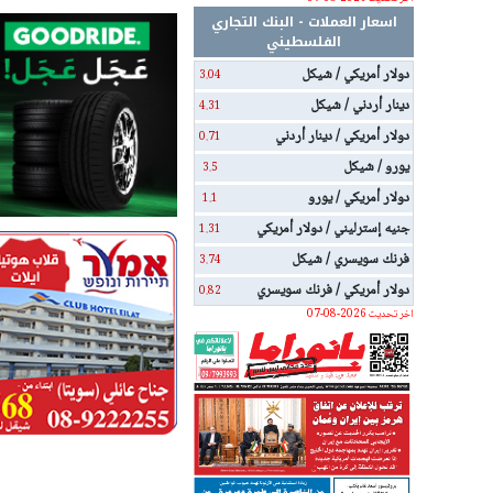
اسعار العملات - البنك التجاري
الفلسطيني
دولار أمريكي / شيكل
3.04
دينار أردني / شيكل
4.31
دولار أمريكي / دينار أردني
0.71
يورو / شيكل
3.5
دولار أمريكي / يورو
1.1
جنيه إسترليني / دولار أمريكي
1.31
فرنك سويسري / شيكل
3.74
دولار أمريكي / فرنك سويسري
0.82
اخر تحديث 2026-08-07