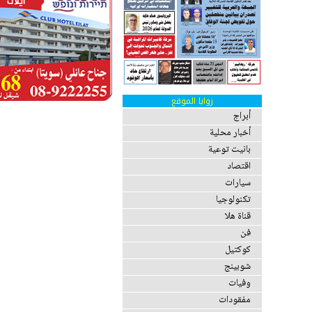
زوايا الموقع
أبراج
أخبار محلية
بانيت توعية
اقتصاد
سيارات
تكنولوجيا
قناة هلا
فن
كوكتيل
شوبينج
وفيات
مفقودات