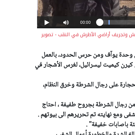
ل تحريش وتجريف أراضي الأطرش في النقب - تصوير
من وحدة يوآف ومن حرس الحدود، بالعمل
كيرن كيميت ليسرائيل، لغرس الأشجار في
1 مشتبهاً بإلقاء الحجارة على رجال الشرطة وخرق النظام،
ن رجال الشرطة بجروح طفيفة ، احتاج
شفى ومع نهايته تم تحريرهم الى بيوتهم .
ة باصابات خفيفة" .
الغ الشدة والخطورة أعمال الشغب