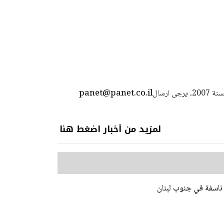
panet@panet.co.il
استعمال المضامين بموجب بند 27 أ لقانون الحقوق الأدبية لسنة 2007، يرجى ارسال
لمزيد من أخبار اضغط هنا
 ناسفة في جنوب لبنان