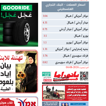
اسعار العملات - البنك التجاري
الفلسطيني
دولار أمريكي / شيكل
3.04
دينار أردني / شيكل
4.31
دولار أمريكي / دينار أردني
0.71
يورو / شيكل
3.5
دولار أمريكي / يورو
1.1
جنيه إسترليني / دولار أمريكي
1.31
فرنك سويسري / شيكل
3.74
دولار أمريكي / فرنك سويسري
0.82
اخر تحديث 2026-08-06