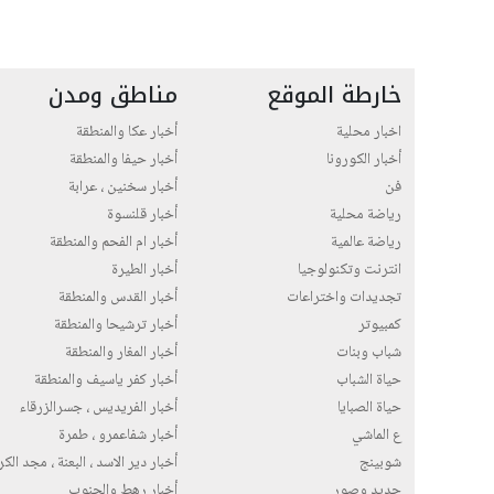
خارطة الموقع
مناطق ومدن
اخبار محلية
أخبار عكا والمنطقة
أخبار الكورونا
أخبار حيفا والمنطقة
فن
أخبار سخنين ، عرابة
رياضة محلية
أخبار قلنسوة
رياضة عالمية
أخبار ام الفحم والمنطقة
انترنت وتكنولوجيا
أخبار الطيرة
تجديدات واختراعات
أخبار القدس والمنطقة
كمبيوتر
أخبار ترشيحا والمنطقة
شباب وبنات
أخبار المغار والمنطقة
حياة الشباب
أخبار كفر ياسيف والمنطقة
حياة الصبايا
أخبار الفريديس ، جسرالزرقاء
ع الماشي
أخبار شفاعمرو ، طمرة
شوبينج
أخبار دير الاسد ، البعنة ، مجد الك
جديد وصور
أخبار رهط والجنوب