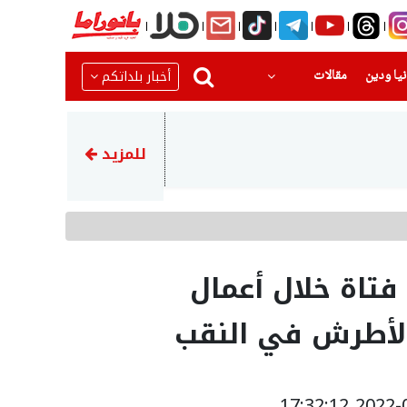
(current)
(current)
أخبار بلداتكم
يا ودين
مقالات
11:52
وزارة الصحة: تخصيص ميزانية لتمويل توظيف 82 ممرضًا وممرضة من ذوي ال
للمزيد
نهم فتاة خلال أعمال
لأطرش في النقب