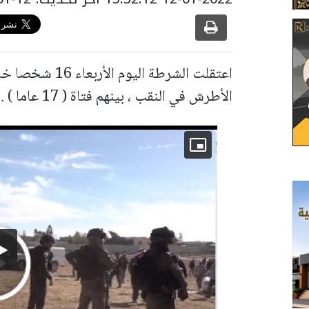
اعتقلت الشرطة ال
الأطرش في النقب ، بينهم فتاة ( 17 عاما ) . وأفاد الناطق بلسان الشرطة في بيان له :