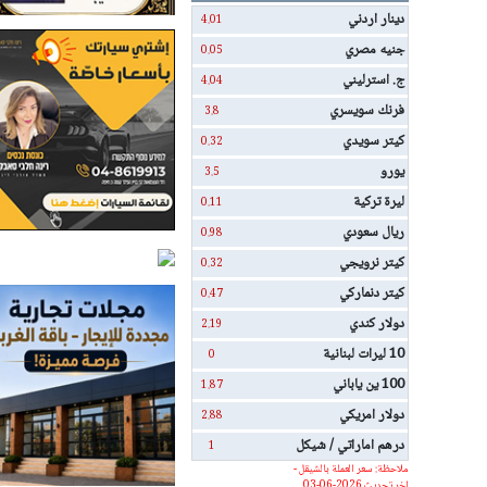
دينار اردني
4.01
جنيه مصري
0.05
ج. استرليني
4.04
فرنك سويسري
3.8
كيتر سويدي
0.32
يورو
3.5
ليرة تركية
0.11
ريال سعودي
0.98
كيتر نرويجي
0.32
كيتر دنماركي
0.47
دولار كندي
2.19
10 ليرات لبنانية
0
100 ين ياباني
1.87
دولار امريكي
2.88
درهم اماراتي / شيكل
1
ملاحظة: سعر العملة بالشيقل -
اخر تحديث 2026-06-03