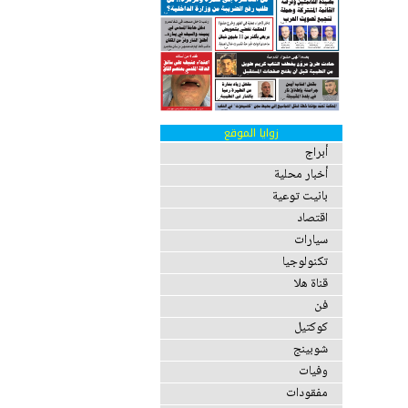
زوايا الموقع
أبراج
أخبار محلية
بانيت توعية
اقتصاد
سيارات
تكنولوجيا
قناة هلا
فن
كوكتيل
شوبينج
وفيات
مفقودات