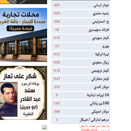
دينار اردني
4.01
جنيه مصري
0.05
ج. استرليني
4.04
فرنك سويسري
3.8
كيتر سويدي
0.32
يورو
3.5
ليرة تركية
0.11
ريال سعودي
0.98
كيتر نرويجي
0.32
كيتر دنماركي
0.47
دولار كندي
2.19
10 ليرات لبنانية
0
100 ين ياباني
1.87
دولار امريكي
3.04
درهم اماراتي / شيكل
1
ملاحظة: سعر العملة بالشيقل -
اخر تحديث 2026-08-07