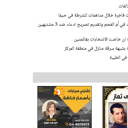
لفات
الشرطة: فك رموز جريمة قتل الشاب محمد محاميد في أم الفحم وتقديم تصريح ادعاء ضد 3 مشتبهين
ة ان خاضت الانتخابات بقائمتين
في الطيبة