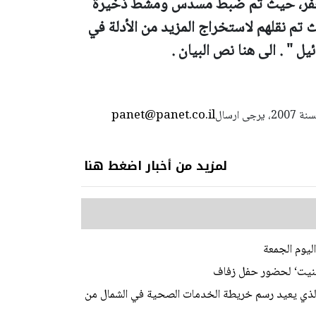
ة حفر، حيث تم ضبط مسدس ومشط ذخيرة
تم نقلهم لاستخراج المزيد من الأدلة في
 " . الى هنا نص البيان .
panet@panet.co.il
استعمال المضامين بموجب بند 27 أ لقانون الحقوق الأدبية لسنة 2007، يرجى ارسال
لمزيد من أخبار اضغط هنا
ليوم الجمعة
ابينيت‘ لحضور حفل زفاف
 الذي يعيد رسم خريطة الخدمات الصحية في الشمال من