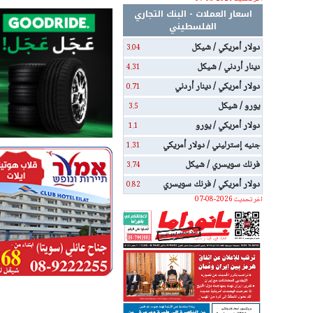
اسعار العملات - البنك التجاري
الفلسطيني
دولار أمريكي / شيكل
3.04
دينار أردني / شيكل
4.31
دولار أمريكي / دينار أردني
0.71
يورو / شيكل
3.5
دولار أمريكي / يورو
1.1
جنيه إسترليني / دولار أمريكي
1.31
فرنك سويسري / شيكل
3.74
دولار أمريكي / فرنك سويسري
0.82
اخر تحديث 2026-08-07