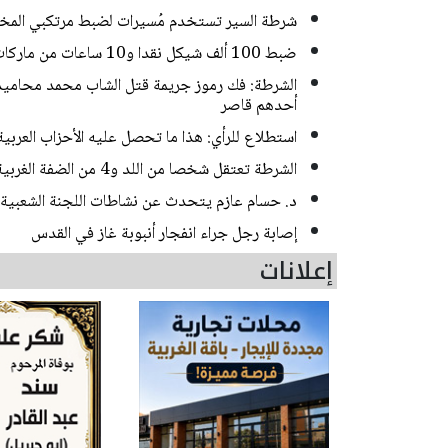
شرطة السير تستخدم مُسيرات لضبط مرتكبي المخا
ضبط 100 ألف شيكل نقدا و10 ساعات من ماركات فاخرة خلال مداهمات للشرطة في حيفا
أحدهم قاصر
استطلاع للرأي: هذا ما تحصل عليه الأحزاب العربي
الشرطة تعتقل شخصا من اللد و4 من الضفة الغربية بشبهة سرقة منازل في منطقة المركز
د. حسام عازم يتحدث عن نشاطات اللجنة الشعبية 
إصابة رجل جراء انفجار أنبوبة غاز في القدس
إعلانات