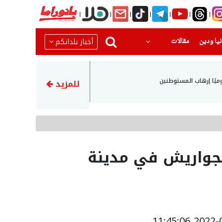
(current)
(current)
أخبار بلداتكم
يا ودين
مقالات
17:14
ميًا إرهاب المستوطنين
مسؤول: اتفاق الدفاع بين تركي
للمزيد
واريش في مدينة