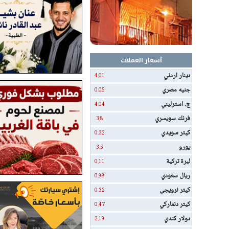
أسعار العملات
دينار اردني
4.01
جنيه مصري
0.05
ج. استرليني
4.04
فرنك سويسري
3.8
كيتر سويدي
0.32
يورو
3.5
ليرة تركية
0.11
ريال سعودي
0.98
كيتر نرويجي
0.32
كيتر دنماركي
0.47
دولار كندي
2.19