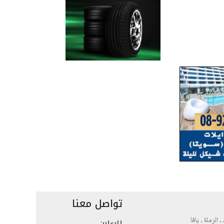
تواصل معنا
، الرملة ، يافا
للاعلان