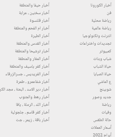
أخبار الكورونا
أخبار حيفا والمنطقة
فن
أخبار سخنين ، عرابة
رياضة محلية
أخبار قلنسوة
رياضة عالمية
أخبار ام الفحم والمنطقة
انترنت وتكنولوجيا
أخبار الطيرة
تجديدات واختراعات
أخبار القدس والمنطقة
كمبيوتر
أخبار ترشيحا والمنطقة
شباب وبنات
أخبار المغار والمنطقة
حياة الشباب
أخبار كفر ياسيف والمنطقة
حياة الصبايا
أخبار الفريديس ، جسرالزرقاء
ع الماشي
أخبار شفاعمرو ، طمرة
شوبينج
أخبار دير الاسد ، البعنة ، مجد الك
جديد وصور
أخبار رهط والجنوب
رياضة
أخبار اللد ، الرملة ، يافا
وفيات
أخبار كفر قاسم ، جلجولية
حالة الطقس
أخبار باقة ، زيمر ، جت
أسعار العملات
أبراج 2022