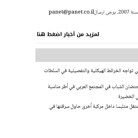
panet@panet.co.il
استعمال المضامين بموجب بند 27 أ لقانون الحقوق الأدبية لسنة 2007، يرجى ارسال
لمزيد من أخبار اضغط هنا
تواجه الخرائط الهيكلية والتفصيلية في السلطات
تضان الشباب في المجتمع العربي في أطر مناسبة
 الخضيرة
عتقل متلبسا داخل مركبة أخرى حاول سرقتها في