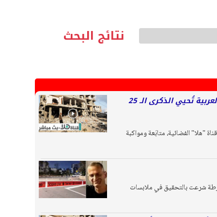
نتائج البحث
بث مباشر | ‘هذا اليوم‘: الفلسطينيون يترقبون بقلق تنفيذ خطة ترامب، الجماهير العربية تُحيي الذكرى الـ 25
ناة "هلا" الفضائية، متابَعة ومواكبة
 " الشرطة شرعت بالتحقيق في ملابسات