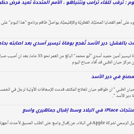
وم : ترقب للقاء ترامب ونتنياهو ، الأمم المتحدة تعيد فرض حظ
على أهم القضايا المحليَّة، القطريّة والإقليميَّة، يواصلُ طاقم برنامج "هذا اليوم" على ق
ءت بالفشل: دير الأسد تُفجع بوفاة تيسير أسدي بعد اصابته بحا
فُجعت بلدة دير الأسد بوفاة تيسير أمين حميد أسدي "أبو محم
ن مركز حيان الطبي قد أفاد صباح اليوم
مصنع في دير الأسد
يان الطبي " ان طواقم حيان للعلاج المكثف قدمت الإسعافات الأولية لرجل في الخم
دير الأسد ".