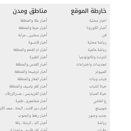
خارطة الموقع
مناطق ومدن
اخبار محلية
أخبار عكا والمنطقة
أخبار الكورونا
أخبار حيفا والمنطقة
فن
أخبار سخنين ، عرابة
رياضة محلية
أخبار قلنسوة
رياضة عالمية
أخبار ام الفحم والمنطقة
انترنت وتكنولوجيا
أخبار الطيرة
تجديدات واختراعات
أخبار القدس والمنطقة
كمبيوتر
أخبار ترشيحا والمنطقة
شباب وبنات
أخبار المغار والمنطقة
حياة الشباب
أخبار كفر ياسيف والمنطقة
حياة الصبايا
أخبار الفريديس ، جسرالزرقاء
ع الماشي
أخبار شفاعمرو ، طمرة
شوبينج
أخبار دير الاسد ، البعنة ، مجد الك
جديد وصور
أخبار رهط والجنوب
رياضة
أخبار اللد ، الرملة ، يافا
وفيات
أخبار كفر قاسم ، جلجولية