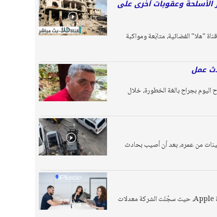
ر الأسلحة وعقوبات أخرى على
ناة "هلا" الفضائية، متابَعة ومواكبة
دث عمل
د" البالغ من العمر نحو 55 عاما، بعد ان أصيب صباح اليوم بجراح بالغة الخطورة، خلال
سينات من عمره، بعد أن أصيب بحادث
أعلنت شبكة iPlace، الوكيل الرسمي لشركة Apple في البلاد، عن إقبال واسع على الطلب المسبق لأحدث أجهزة Apple، حيث سجّلت الشركة معدلات