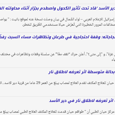
 الأسد ‘قاد تحت تأثير الكحول واصطدم بجرّار أثناء محاولته ال
رائيل للإعلام العربي – لواء الشّمال في بيان وصلت نسخة عنه لموقع بانيت : " يواصل أ
خالفات المرور الخطيرة التي تُعرّض حياة مستخدمي الطّريق للخطر،
تجاجاته: وقفة احتجاجية في طرعان وتظاهرات مساء السبت رفضًا 
زة"، و "إلى متى؟"، أعلن حراك “نقف معًا” عن سلسلة وقفات وتظاهرات في مختلف ال
اء
حالة متوسطة اثر تعرضه لاطلاق نار
علم موقع بانيت أن طواقم حيان للعلاج المكثف تقدم العلاج لمصا
ثر تعرضه لاطلاق نار في دير الأسد