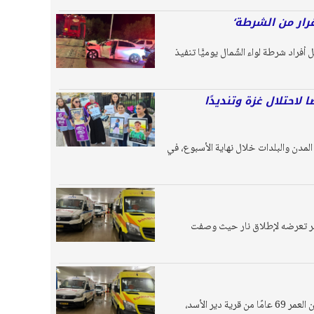
فرار من الشرطة‘
فراد شرطة لواء الشّمال يوميًّا تنفيذ
لاحتلال غزة وتنديدًا
مدن والبلدات خلال نهاية الأسبوع، في
ب يبلغ من العمر 29 عاما من قرية دير الاسد ، اثر تعرضه لإطلاق نار حيث وصفت
علم موقع بانيت وقناة هلا مركز حيان الطبي أن " طواقم حيان قدمت للعلاج المكثف العلاج الطبي لمصاب يبلغ من العمر 69 عامًا من قرية دير الأسد،