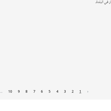
 في البلدة،
...
10
9
8
7
6
5
4
3
2
1
‹