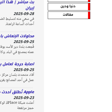
بث مباشر | هذا الي
دنيا ودين
إيران
2025-09-28
مقالات
في سعيٍ منه لتسليطِ الضوء 
أحداث الساعة الراهنة،
محاولات الإنعاش با
2025-09-25
عمله بمصنع في البلد. وكا
اصابة حرجة لعامل ب
2025-09-25
أفاد متحدث بلسان مركز ح
عمل في أحد المصانع بقرية 
Apple تُطلق أحدث منتجات iPlace في البلاد وسط إقبال جماهيري واسع
2025-09-23
حجز مرتفعة