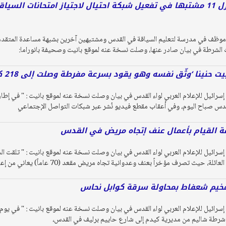
الشرطة تداهم منازل 11 مشتبها في تفعيل شبكة احتيال لاجتياز امتحانات 
موظف في مدرسة لتعليم السياقة في القدس ومشتبهين آخرين بشبهة مساعدة المتقدمين 
ت الشرطة في بيان صادر عنها، وصلت نسخة عنه لموقع بانيت وصحيفة بانوراما:
 حنينا ‘وثّق نفسه وهو يقود بسرعة مفرطة وصلت إلى 218 كم/س‘
رائيل للإعلام العربي لواء القدس في بيان وصلت نسخة عنه لموقع بانيت : " في إطار
القدس صباح اليوم، وفي أعقاب مقطع فيديو نُشر عبر شبكات التواصل الإجتماعي
ة القيام بأعمال عنف إتجاه مريض في القدس
رائيل للإعلام العربي لواء القدس في بيان وصلت نسخة عنه لموقع بانيت : " تلقت ا
، حيث تصرف مؤخراً بعنف وعدوانية تجاه مريض مقعد (70 عاماً) يعاني من إعاقات،
كز شرطة شاليم من مديرية كيدم إلى شارع حاييم برليف في القدس،