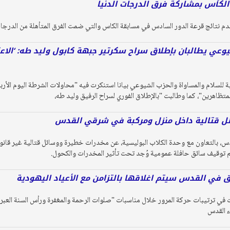
 الكأس بمشاركة فرق الدرجات الدنيا
قدم نتائج قرعة الدور السادس في مسابقة الكاس والتي ضمت الفرق المتأهلة من الدرجات ال
وعي يطالبان بإطلاق سراح سكرتير جبهة كابول وليد طه: ‘الاعتق
 للسلام والمساواة والحزب الشيوعي بيانا استنكرت فيه "محاولات الشرطة اليوم الأر
متظاهرين"، كما وطالبت "بالإطلاق الفوري لسراح الرفيق وليد طه،
ل قتالية داخل منزل ومركبة في شرقي القدس
دس، بالتعاون مع وحدة الكلاب البوليسية، عن مخدرات خطيرة ووسائل قتالية غير قان
تم توقيف سائق حافلة عمومية وُجد تحت تأثير المخدرات والكحول.
 في القدس سيتم اغلاقها بالتزامن مع الأعياد اليهودية
 في ترتيبات حركة المرور خلال مناسبات "صلوات الرحمة والمغفرة ورأس السنة العبر
اء القدس