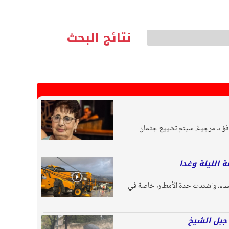
نتائج البحث
 يناهز 72 عاما. الفقيدة هي أرملة المرحوم فؤاد مرجية. سيتم تشييع جثمان
الليلة وغدا
لمساء، واشتدت حدة الأمطار، خاصة في
جبل الشيخ