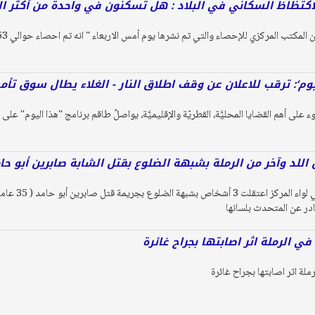
اكتظاظ السكاني في البلاد : هل تسكنون في واحدة من أكثر ال
يوم‘: ترقب للاعلان عن وقف اطلاق النار - الغلاء يطال سوق تأم
على أهم القضايا المحليَّة، القطريّة والإقليميَّة، يواصلُ طاقم برنامج "هذا اليوم" على ق
للد وآخر من الرملة بشبهة الضلوع بقتل الشابة صابرين أبو حا
أعلنت الشرطة ان
در عن المتحدث بلسانها
ي الرملة اثر اصابتها بجراح غائرة
لة اثر اصابتها بجراح غائرة