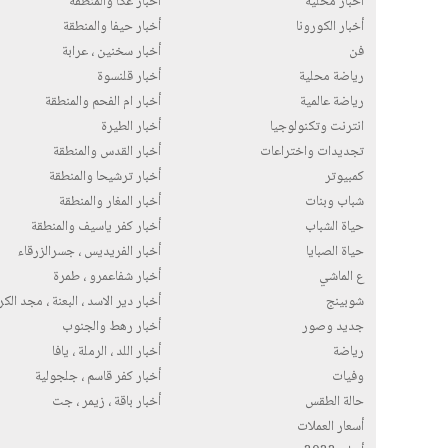
اخبار محلية
أخبار عكا والمنطقة
أخبار الكورونا
أخبار حيفا والمنطقة
فن
أخبار سخنين ، عرابة
رياضة محلية
أخبار قلنسوة
رياضة عالمية
أخبار ام الفحم والمنطقة
انترنت وتكنولوجيا
أخبار الطيرة
تجديدات واختراعات
أخبار القدس والمنطقة
كمبيوتر
أخبار ترشيحا والمنطقة
شباب وبنات
أخبار المغار والمنطقة
حياة الشباب
أخبار كفر ياسيف والمنطقة
حياة الصبايا
أخبار الفريديس ، جسرالزرقاء
ع الماشي
أخبار شفاعمرو ، طمرة
شوبينج
أخبار دير الاسد ، البعنة ، مجد الك
جديد وصور
أخبار رهط والجنوب
رياضة
أخبار اللد ، الرملة ، يافا
وفيات
أخبار كفر قاسم ، جلجولية
حالة الطقس
أخبار باقة ، زيمر ، جت
أسعار العملات