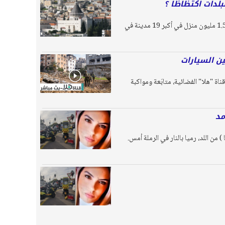
بلدات اكتظاظا ؟
أظهرت معطيات صادرة عن المكتب المركزي للإحصاء والتي تم نشرها يوم أمس الاربعاء " انه تم احصاء حوالي 1.53 مليون منزل في أكبر 19 مدينة في
ين السيارات
ناة "هلا" الفضائية، متابَعة ومواكبة
مد
 قواتها في لواء المركز اعتقلت 3 أشخاص بشبهة الضلوع بجريمة قتل صابرين أبو حامد ( 35 عاما ) من اللد، رميا بالنار في الرملة أمس.