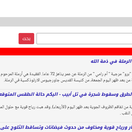
بحث
 الرملة في ذمة الله
انتقلت الى رحمة الله، ريما "برو" مرجية " أم رامي " من الرملة عن عمر
لثة من بعد ظهر اليوم الجمعة، من كنيسة القديس جاورجيوس الارثوذكسية في الرملة.
الطرق وسقوط شجرة في تل أبيب - اليكم حالة الطقس المتوقعة 
 من تفاقم الظروف الجوية بعد ظهر اليوم (الأربعاء). وقد هبت رياح قوية مع حلول ا
النقب .
ر ورياح قوية ومخاوف من حدوث فيضانات وتساقط الثلوج على 