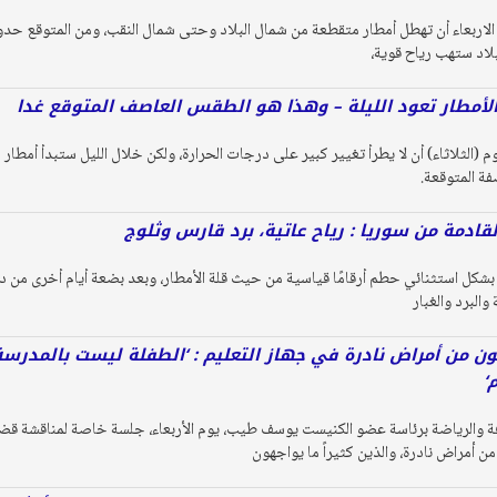
م الاربعاء أن تهطل أمطار متقطعة من شمال البلاد وحتى شمال النقب، ومن المتوقع
بلاد ستهب رياح قوية،
الأمطار تعود الليلة – وهذا هو الطقس العاصف المتوقع غدا
تتوقع الأرصاد الجوية ، اليوم (الثلاثاء) أن لا يطرأ تغيير كبير على درجات الحرارة، ولكن خلال الل
ة المتوقعة.
قادمة من سوريا : رياح عاتية، برد قارس وثلوج
شكل استثنائي حطم أرقامًا قياسية من حيث قلة الأمطار، وبعد بضعة أيام أخرى من د
 والبرد والغبار
فل يعانون من أمراض نادرة في جهاز التعليم : ‘الطفلة ليست بالمدر
‘
فة والرياضة برئاسة عضو الكنيست يوسف طيب، يوم الأربعاء، جلسة خاصة لمناقشة قضي
من أمراض نادرة، والذين كثيراً ما يواجهون