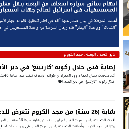
اتهام سائق سيارة اسعاف من البعنة بنقل معل
المستشفيات في اسرائيل لصالح جهات استخبار
ايرانية
أعلنت الشرطة في بيان صادر عنها "انه في اطار تحقيق قام به جهاز الأمن 
"الشاباك" ووحدة "اليمار" قام رجال الشرطة من وحدة المستعربين في 
باعتقال شاب عمره 34 سنة من البعنة،
دير الاسد ، البعنة ، مجد الكروم
إصابة فتى خلال ركوبه ‘كارتينغ‘ في دير الأ
خلال ركوبه "كارتينغ" في دير الأسد.
شابة (26 سنة) من مجد الكروم تتعرض للدغة أفعى
أفادت المتحدثة بلسان المركز الطب
بيتها في مجد الكروم. وأضافت المتحدثة بلسان المركز الطبي في بيان وصلت لموقع