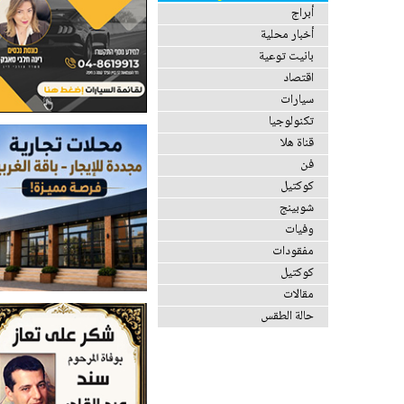
أبراج
أخبار محلية
بانيت توعية
اقتصاد
سيارات
تكنولوجيا
قناة هلا
فن
كوكتيل
شوبينج
وفيات
مفقودات
كوكتيل
مقالات
حالة الطقس