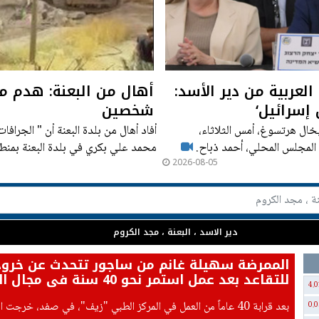
لعربية من دير الأسد:
أهال من البعنة: هدم من
 إسرائيل‘
شخصين
خال هرتسوغ، أمس الثلاثاء،
أفاد أهال من بلدة البعنة أن " الجرافا
المجلس المحلي، أحمد ذباح.
محمد علي بكري في بلدة البعنة بمنط
2026-08-05
أمني واسع رافق تنفيذ عملية الهدم " 
دير الاسد ، البعنة ، مجد الكروم
الممرضة سهيلة غانم من ساجور تتحدث عن خرو
للتقاعد بعد عمل استمر نحو 40 سنة في مجال التوليد
4.0
بعد قرابة 40 عاماً من العمل في المركز الطبي "زيف"، في صفد، خرجت
0.0