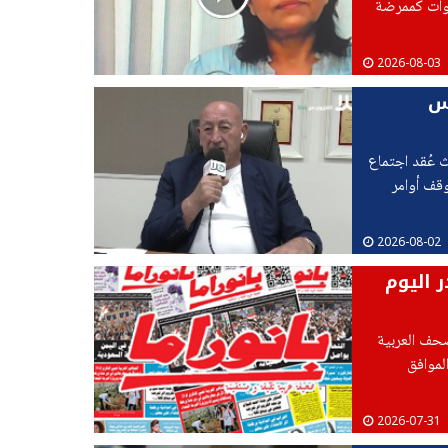
نوات كممرضة
2026-08-03
يتا، رئيس
 مؤخرا أوامر هدم بحق 14 بيتا ، حيث عُقد اجتماع
قف أوامر
2026-08-02
ر اليوم
صحف العربية
لموافق
2026-07-31