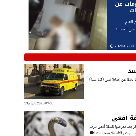
ومات عن
ات
العام
حرس الحدود
2026-07-30
سد
أفاد متحدث بلسان نجمة داوود الحمراء ان طواقم الإسعاف تلقت عند الساعة 11:46 بلاغا عن إصابة فتى (13 سنة)
2026-07-30 13:26:00
ي للجليل انه تم نقل شابة عمرها 26 سنة الى المركز بعد تعرضها للدغة أفعى قرب
 بانيت وقناة هلا نسخة عنه