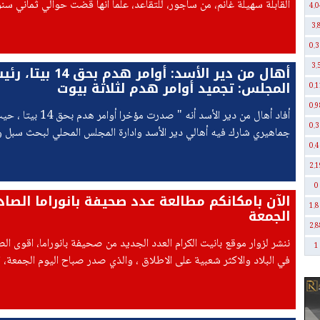
القابلة سهيلة غانم، من ساجور، للتقاعد، علما انها قضت حوالي ثماني س
4.0
مسؤولة عن قسم الوالدات في المستشفى.
3.
0.3
3.
أهال من دير الأسد: أوامر هدم بحق 14 ب
المجلس: تجميد أوامر هدم لثلاثة بيوت
0.1
0.9
أفاد أهال من دير الأسد أنه " صدرت
0.3
جماهيري شارك فيه أهالي دير الأسد وادارة المجلس المحلي لبحث سبل و
0.4
الهدم في حي السُكّن، وسط مطالبات بالتحرك الفوري لتجميدها ".
2.1
0
الآن بامكانكم مطالعة عدد صحيفة بانوراما الصاد
1.8
الجمعة
2.8
ننشر لزوار موقع بانيت الكرام العدد الجديد من صحيفة بانوراما، اقوى ال
1
في البلاد والاكثر شعبية على الاطلاق ، والذي صدر صباح اليوم الجمعة، ا
31.07.2026.