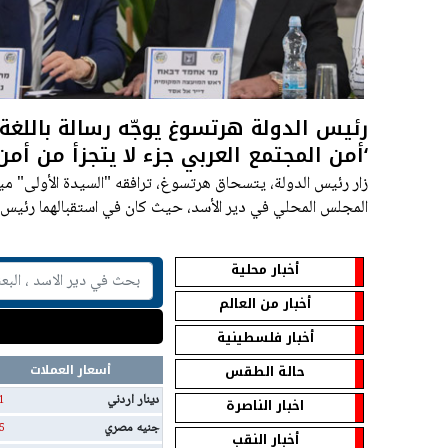
رئيس الدولة هرتسوغ يوجّه رسالة باللغة ا
‘أمن المجتمع العربي جزء لا يتجزأ من أمن
زار رئيس الدولة، يتسحاق هرتسوغ، ترافقه "السيدة الأولى" مي
المجلس المحلي في دير الأسد، حيث كان في استقبالهما رئيس 
أخبار محلية
أخبار من العالم
أخبار فلسطينية
حالة الطقس
أسعار العملات
دينار اردني
1
اخبار الناصرة
جنيه مصري
5
أخبار النقب