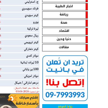
ج. استرليني
4
اخبار الطيبة
فرنك سويسري
8
رياضة
كيتر سويدي
2
صحة
يورو
5
ليرة تركية
1
اقتصاد
ريال سعودي
8
دنيا ودين
كيتر نرويجي
2
مقالات
كيتر دنماركي
7
دولار كندي
9
10 ليرات لبنانية
100 ين ياباني
7
دولار امريكي
8
درهم اماراتي / شيكل
ملاحظة: سعر العملة بالشيقل -
اخر تحديث 2026-06-03
زوايا الموقع