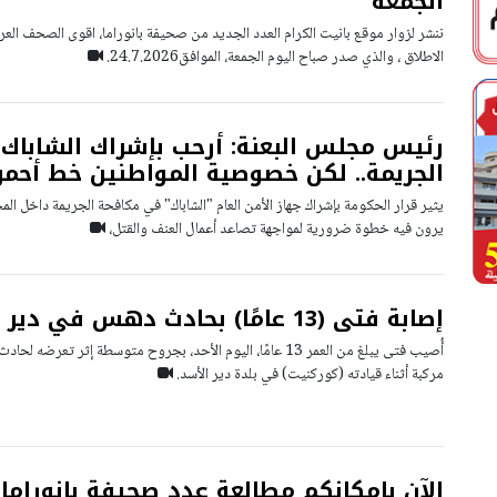
الجمعة
ننشر لزوار موقع بانيت الكرام العدد الجديد من صحيفة بانوراما، اقوى الصحف العرب
الاطلاق ، والذي صدر صباح اليوم الجمعة، الموافق24.7.2026.
رئيس مجلس البعنة: أرحب بإشراك الشاباك 
الجريمة.. لكن خصوصية المواطنين خط أحمر
يثير قرار الحكومة بإشراك جهاز الأمن العام "الشاباك" في مكافحة الجريمة داخل ال
يرون فيه خطوة ضرورية لمواجهة تصاعد أعمال العنف والقتل،
إصابة فتى (13 عامًا) بحادث دهس في دير الأسد
أُصيب فتى يبلغ من العمر 13 عامًا، اليوم الأحد، بجروح متوسطة إثر 
مركبة أثناء قيادته (كوركنيت) في بلدة دير الأسد.
الآن بامكانكم مطالعة عدد صحيفة بانوراما 