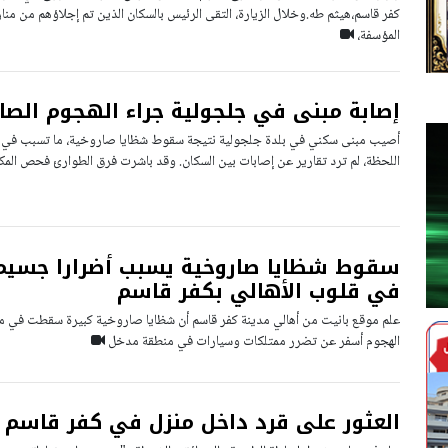
كفر قاسم،هيثم طه.وخلال الزيارة، التقى الرئيس بالسكان الذين تم إجلاؤهم من من
المؤسفة،
إصابة مبنى في جلجولية جراء الهجوم الص
أصيب مبنى سكني في بلدة جلجولية نتيجة سقوط شظايا صاروخية، ما تسبب في أض
اللحظة، لم ترد تقارير عن إصابات بين السكان. وقد باشرت فرق الطوارئ فحص المك
سقوط شظايا صاروخية يسبب أضرارا جسيمة
في قلوب الأهالي بكفر قاسم
علم موقع بانيت من أهالي مدينة كفر قاسم أن شظايا صاروخية كبيرة سقطت في مدي
الهجوم أسفر عن تضرر ممتلكات وسيارات في منطقة مدخل
العثور على قرد داخل منزل في كفر قاسم 