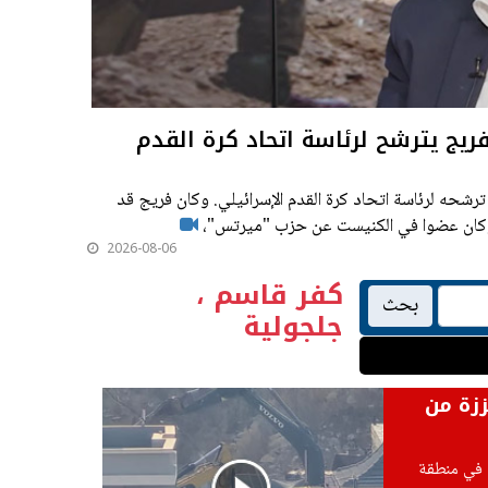
ريج يترشح لرئاسة اتحاد كرة القدم
رشحه لرئاسة اتحاد كرة القدم الإسرائيلي. وكان فريج قد
 وكان عضوا في الكنيست عن حزب "ميرتس"،
2026-08-06
كفر قاسم ،
بحث
جلجولية
زة من
ت في منطقة