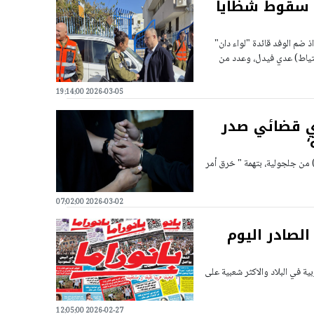
ع سقوط شظايا
ذ ضم الوفد قائدة "لواء دان"
احتياط) عدي فيدل، وعدد من
2026-03-05 19:14:00
ي قضائي صدر
لعامة لائحة اتهام إلى محكمة الصلح في الخضيرة ضد رجل (45 عامًا) من جلجولية، بتهمة " خرق أمر
2026-03-02 07:02:00
الصادر اليوم
ية في البلاد والاكثر شعبية على
2026-02-27 12:05:00