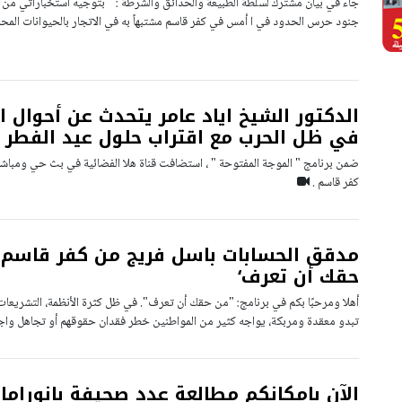
جاء في بيان مشترك لسلطة الطبيعة والحدائق والشرطة : " بتوجيه استخباراتي من وح
جنود حرس الحدود في ا أمس في كفر قاسم مشتبهاً به في الاتجار بالحيوانات المح
الدكتور الشيخ اياد عامر يتحدث عن أحوال ا
في ظل الحرب مع اقتراب حلول عيد الفطر
ضمن برنامج " الموجة المفتوحة " ، استضافت قناة هلا الفضائية في بث حي ومباشر 
كفر قاسم .
مدقق الحسابات باسل فريج من كفر قاسم 
حقك أن تعرف‘
أهلا ومرحبًا بكم في برنامج: "من حقك أن تعرف". في ظل كثرة الأنظمة، التشريعات و
تبدو معقدة ومربكة، يواجه كثير من المواطنين خطر فقدان حقوقهم أو تجاهل واج
الآن بامكانكم مطالعة عدد صحيفة بانوراما 