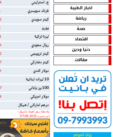
ج. استرليني
4
اخبار الطيبة
فرنك سويسري
8
رياضة
كيتر سويدي
2
صحة
يورو
5
ليرة تركية
1
اقتصاد
ريال سعودي
8
دنيا ودين
كيتر نرويجي
2
مقالات
كيتر دنماركي
7
دولار كندي
9
10 ليرات لبنانية
100 ين ياباني
7
دولار امريكي
4
درهم اماراتي / شيكل
ملاحظة: سعر العملة بالشيقل -
اخر تحديث 2026-08-07
زوايا الموقع