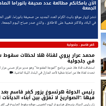
الآن بامكانكم مطالعة عدد صحيفة بانوراما الصاد
الجمعة
ننشر لزوار موقع بانيت الكرام العدد الجديد من صحيفة بانوراما، اقوى ال
في البلاد والاكثر شعبية على الاطلاق ، والذي صدر صباح اليوم الجمعة، ا
31.07.2026.
كفر قاسم ، جلجولية
محمد عرار يروي لقناة هلا لحظات سقوط 
في جلجولية
استضافت قناة هلا، ضمن برنامج "الموجة المفتوحة" وهو مدير مركز حسني عرار لف
تحدث لقناة هلا عن اصابة شظية لأحد المنازل في البلدة، الليلة الماضية.
رئيس الدولة هرتسوغ يزور كفر قاسم بعد
فيها :‘الصواريخ لا تفرّق بين أبناء الديانات 
زار رئيس الدولة، يتسحاق هرتسوغ، اليوم الخميس، موقع سقوط الصاروخ في كفر 