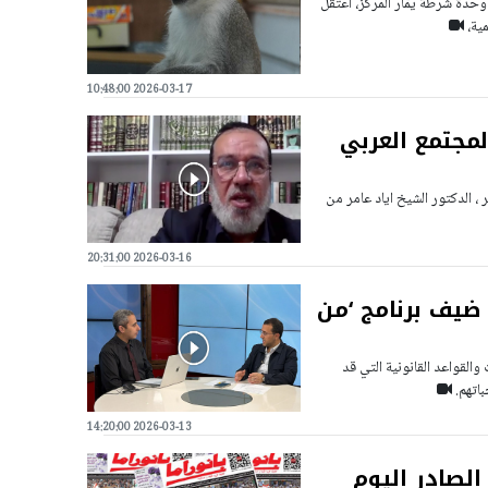
دة شرطة يمّار المركّز، اعتقل
مية،
2026-03-17 10:48:00
لمجتمع العربي
، الدكتور الشيخ اياد عامر من
2026-03-16 20:31:00
ضيف برنامج ‘من
القواعد القانونية التي قد
باتهم.
2026-03-13 14:20:00
الصادر اليوم