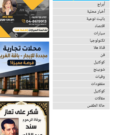
أبراج
أخبار محلية
بانيت توعية
اقتصاد
سيارات
تكنولوجيا
قناة هلا
فن
كوكتيل
شوبينج
وفيات
مفقودات
كوكتيل
مقالات
حالة الطقس