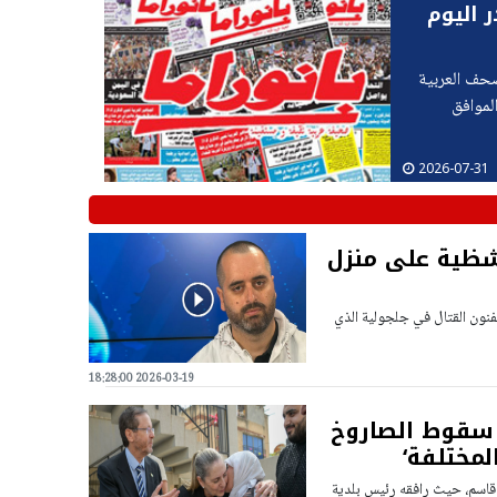
ر اليوم
صحف العربية
لموافق
2026-07-31
شظية على منزل
نون القتال في جلجولية الذي
2026-03-19 18:28:00
 سقوط الصاروخ
المختلفة‘
قاسم، حيث رافقه رئيس بلدية