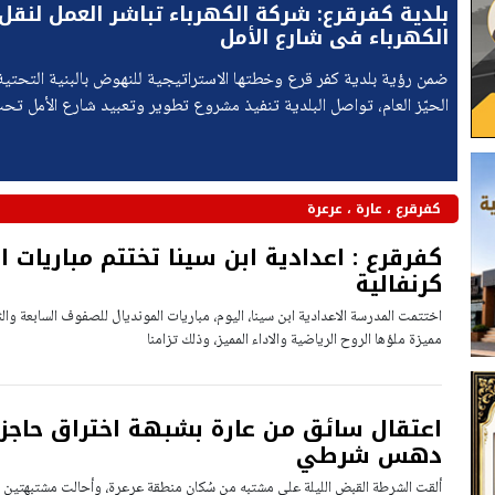
بلدية كفرقرع: شركة الكهرباء تباشر العمل لنقل
الكهرباء في شارع الأمل
ضمن رؤية بلدية كفر قرع وخطتها الاستراتيجية للنهوض بالبنية التحتي
الحيّز العام، تواصل البلدية تنفيذ مشروع تطوير وتعبيد شارع الأمل تحت
ايالون من وزارة المواصلات،
كفرقرع ، عارة ، عرعرة
كفرقرع : اعدادية ابن سينا تختتم مباريات ال
كرنفالية
اختتمت المدرسة الاعدادية ابن سينا، اليوم، مباريات المونديال للصفوف السابعة والثا
مميزة ملؤها الروح الرياضية والاداء المميز، وذلك تزامنا
اعتقال سائق من عارة بشبهة اختراق حاجز
دهس شرطي
ألقت الشرطة القبض الليلة على مشتبه من سُكان منطقة عرعرة، وأحالت مشتبهتين اض