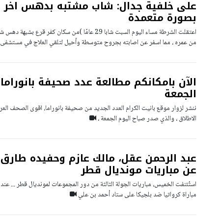
على خلفية جدال: شاب مشتبه بدهس اخر 
بصورة متعمدة
اعتقلت الشرطة مساء اليوم السبت شابا 29 عامًا )من سكان كفر
من عمره ، مما اسفر عن اصابته بجروح متوسطة وأحيل لتلقي العلاج في مستشفى
الآن بامكانكم مطالعة عدد صحيفة بانوراما 
الجمعة
ننشر لزوار موقع بانيت الكرام العدد الجديد من صحيفة بانوراما، اقوى الصحف العرب
الاطلاق ، والذي صدر صباح اليوم الجمعة ،
عبد الرحمن عقل، مالك عازم وحفيده طارق 
عن مباريات مونديال قطر
استُئنفت الخميس، مباريات الجولة الثالثة من دور المجموعات لمونديال قطر ... عند
مباراة كرواتيا ضد بلجيكا على ستاد أحمد بن علي