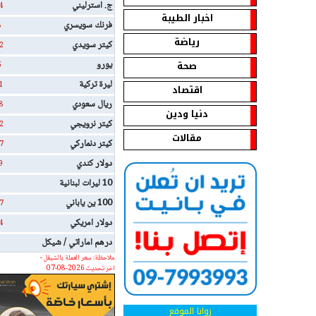
ج. استرليني
4
اخبار الطيبة
فرنك سويسري
8
رياضة
كيتر سويدي
2
صحة
يورو
5
ليرة تركية
1
اقتصاد
ريال سعودي
8
دنيا ودين
كيتر نرويجي
2
مقالات
كيتر دنماركي
7
دولار كندي
9
10 ليرات لبنانية
100 ين ياباني
7
دولار امريكي
4
درهم اماراتي / شيكل
ملاحظة: سعر العملة بالشيقل -
اخر تحديث 2026-08-07
زوايا الموقع