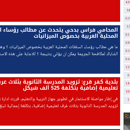
الإعلان عن وفاته لاحقًا في مستشفى هليل يافه.
4.0
3.
0.3
3.
المحامي فراس بدحي يتحدث عن مطالب رؤساء 
المحلية العربية بخصوص الميزانيات
0.1
0.9
ما هي مطالب رؤساء السلطات المحلية العربية بخصوص الميزانيات ؟ وه
0.3
الشاباك لمكافحة الجريمة يمكن ان يؤتي بنتيجة ؟ للاجابة على هذه الا
0.4
قناة هلا المحامي فراس بدحي رئيس بلدية كفر قرع .
2.1
0
بلدية كفر قرع: تزويد المدرسة الثانوية بثلاث غر
1.8
تعليمية إضافية بتكلفة 525 ألف شيكل
3.0
في إطار مواصلة الاستثمار في تطوير جهاز التربية والتعليم، قررت ادارة 
1
شيكل، وذلك استجابةً للتوسع في البرامج التعليمية وإضافة تخصصات ج