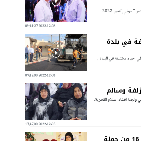
شارك المحامي فراس احمد بدحي، رئيس مجلس محلي كفرقرع، أمس الاربعاء، بمؤتمر " موني إكسبو 2022 -
2022-12-08 09:14:27
فة في بلدة
احياء مختلفة في البلدة ,
2022-12-08 07:12:00
زلفة وسالم
ي ولجنة افشاء السلام القطرية،
2022-12-05 17:47:00
وادي عارة: جمعية الإتقان تحتفل بالفوج الـ 16 من حملة