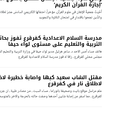
‘إجازة القرآن الكريم‘
أحْيَتْ جمعيةُ الإتقان في علوم القرآن، مؤخراً، احتفالها التّكريميّ السادسَ عشرَ لطلا
والذّين نجحوا باقتدارٍ في امتحان التلاوة والتجويد
مدرسة السلام الاعدادية كفرقرع تفوز بحائ
التربية والتعليم على مستوى لواء حيفا
هاتف مساء أمس الاحد د. ساعر هرئيل مدير لواء حيفا في وزارة التربية والتعليم
مجلس محلي كفرقرع ، زافا له فوز مدرسة السلام الاعدادية كفرقرع
مقتل الشاب سعيد كبها واصابة خطيرة لاخر
لاطلاق نار في كفرقرع
علم مراسل موقع بانيت وصحيفة بانوراما ، مساء السبت ، من مصادر طبية ، ان جري
كفرقرع ، مما اسفر عن إصابة شابين أحدهما وصفت حالته بالحرجة والاخر بالمتوس