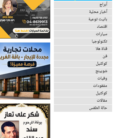
أبراج
أخبار محلية
بانيت توعية
اقتصاد
سيارات
تكنولوجيا
قناة هلا
فن
كوكتيل
شوبينج
وفيات
مفقودات
كوكتيل
مقالات
حالة الطقس