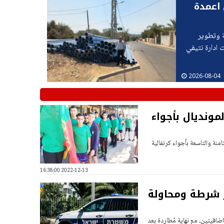
 اعمدة
ة وتطوير
 ادارة نتيفي
2026-08-04
مونديال بأجواء
منة والتاسعة بأجواء كرنفالية
2022-12-13 16:38:00
 شرطة ومحاولة
افيتين، مع نهاية مُطاردة بعد