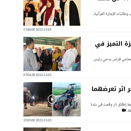
ب وطالبات الإجازة القرآنية،
2022-12-05 17:46:00
زة التميز في
 المحامي فراس بدحي رئيس
2022-12-05 07:04:58
 اثر تعرضهما
مة إطلاق نار وقعت في بلدة
طة.
2022-12-03 23:05:00