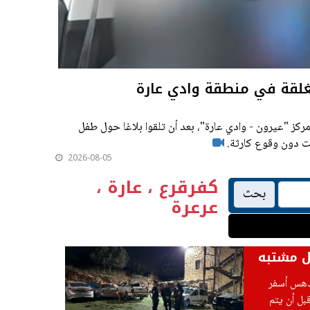
غلقة في منطقة وادي عارة
ركز "عيرون - وادي عارة"، بعد أن تلقوا بلاغا حول طفل
لت دون وقوع كارثة.
2026-08-05
كفرقرع ، عارة ،
بحث
عرعرة
 دهس أسفر
عرعرة، قبل أن يتم