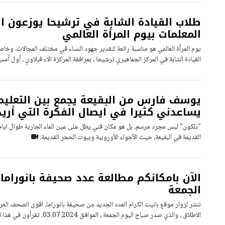
طلاب القيادة الشابة في ترشيحا يوزعون ا
المعلمات بيوم المرأة العالمي
يوم المرأة العالمي هو مناسبة رائعة لتقدير جهود النساء في مختلف المجالات، وخاص
القيادة الشابة في المركز الجماهيري ترشيحا ، بمرافقة المركزة الاء قبلاوي ، أول أمس
يوسف فارس من البقيعة يجمع بين التعليم 
يساعدني كثيرا في ايصال الفكرة التي أري
"بلكون" ليس مجرد مرسم، بل هو مكان فني يطل على عين الماء الجارية طوال ايام 
القديمة في البقيعة، حيث الأجواء الأوروبية وبيوت الحجر القديمة.
الآن بامكانكم مطالعة عدد صحيفة بانوراما 
الجمعة
ننشر لزوار موقع بانيت الكرام العدد الجديد من صحيفة بانوراما، اقوى الصحف العرب
الاطلاق ، والذي صدر صباح اليوم الجمعة ، الموافق 03.07.2024. تقرأون في هذا العدد من بانوراما مجموعة