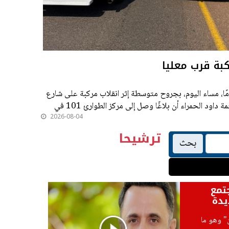
كبة قرب معليا
ب رجل يبلغ من العمر نحو 65 عامًا، مساء اليوم، بجروح متوسطة إثر انقلاب مركبة على شارع
89 بالقرب من بلدة معليا. وأفادت نجمة داود الحمراء أن بلاغًا وصل إلى مركز الطوارئ 101 في
2026-08-04
ترشيحا
بحث
تمع
يدة
" وهو ما