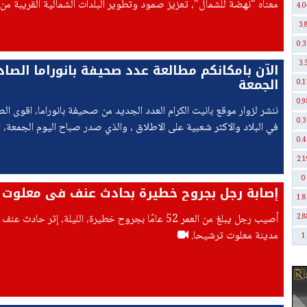
معناه "نهضة للشمال"، تعزيز صمود وتطوير البلدات الشمالية القريبة من
4.0
اللبنانية".
3.
0.3
3.
الآن بامكانكم مطالعة عدد صحيفة بانوراما الصاد
الجمعة
0.1
0.9
ننشر لزوار موقع بانيت الكرام العدد الجديد من صحيفة بانوراما، اقوى ال
0.3
في البلاد والاكثر شعبية على الاطلاق ، والذي صدر صباح اليوم الجمعة، ا
0.4
31.07.2026.
2.1
0
إصابة رجل بجروح خطيرة بحادث عنف في معلوت 
1.8
أُصيب رجل يبلغ من العمر 52 عامًا بجروح خطيرة، الليلة، إثر حادث
2.8
مدينة معلوت ترشيحا.
1