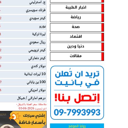
ج. استرليني
4
اخبار الطيبة
فرنك سويسري
8
رياضة
كيتر سويدي
2
صحة
يورو
5
ليرة تركية
1
اقتصاد
ريال سعودي
8
دنيا ودين
كيتر نرويجي
2
مقالات
كيتر دنماركي
7
دولار كندي
9
10 ليرات لبنانية
100 ين ياباني
7
دولار امريكي
8
درهم اماراتي / شيكل
ملاحظة: سعر العملة بالشيقل -
اخر تحديث 2026-06-03
زوايا الموقع