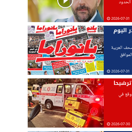
 الحدود
2026-07-31
ر اليوم
صحف العربية
لموافق
2026-07-31
ترشيحا
 عنف وقع في
2026-07-30