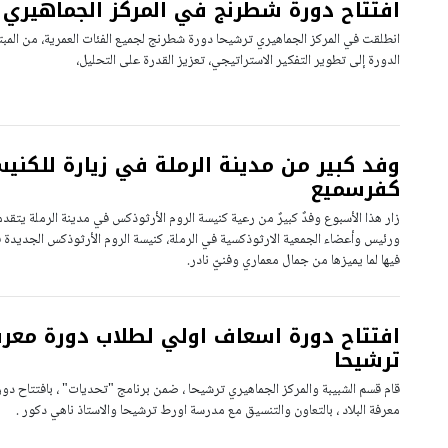
افتتاح دورة شطرنج في المركز الجماهيري
انطلقت في المركز الجماهيري ترشيحا دورة شطرنج لجميع الفئات العمرية، من المب
الدورة إلى تطوير التفكير الاستراتيجي، تعزيز القدرة على التحليل،
وفد كبير من مدينة الرملة في زيارة للكني
كفرسميع
زار هذا الأسبوع وفدٌ كبيرٌ من رعية كنيسة الروم الأرثوذكس في مدينة الرملة يت
ورئيس وأعضاء الجمعية الارثوذكسية في الرملة، كنيسة الروم الأرثوذكس الجديدة 
فيها لما يميزها من جمال معماري وفنيّ نادر.
افتتاح دورة اسعاف اولي لطلاب دورة معرف
ترشيحا
قام قسم الشبيبة والمركز الجماهيري ترشيحا ، ضمن برنامج "تحديات" ، بافتتاح دو
معرفة البلاد ، بالتعاون والتنسيق مع مدرسة اورط ترشيحا والاستاذ ناهي دكور .