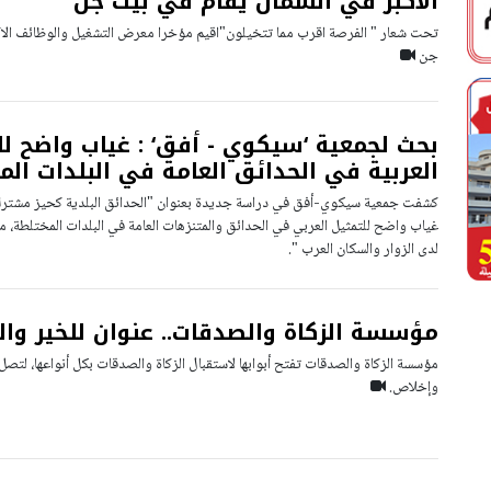
الاكبر في الشمال يقام في بيت جن
تحت شعار " الفرصة اقرب مما تتخيلون"اقيم مؤخرا معرض التشغيل والوظائف الاك
جن
بحث لجمعية ‘سيكوي - أفق‘ : غياب واضح لل
العربية في الحدائق العامة في البلدات ال
كشفت جمعية سيكوي-أفق في دراسة جديدة بعنوان "الحدائق البلدية كحيز مشترك
غياب واضح للتمثيل العربي في الحدائق والمتنزهات العامة في البلدات المختلطة، مم
لدى الزوار والسكان العرب ".
مؤسسة الزكاة والصدقات.. عنوان للخير وال
مؤسسة الزكاة والصدقات تفتح أبوابها لاستقبال الزكاة والصدقات بكل أنواعها، لتصل
وإخلاص.