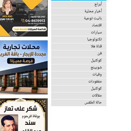
أبراج
أخبار محلية
بانيت توعية
اقتصاد
سيارات
تكنولوجيا
قناة هلا
فن
كوكتيل
شوبينج
وفيات
مفقودات
كوكتيل
مقالات
حالة الطقس