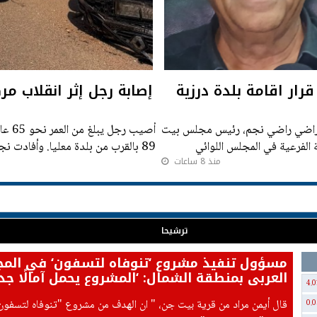
رار اقامة بلدة درزية
إصابة رجل إثر انقلاب مر
الأراضي راضي نجم، رئيس مجلس بيت
أُصي
 الفرعية في المجلس اللوائي
منذ 8 ساعات
منطقة آشر حول حادث انقلاب مركبة،
ترشيحا
مسؤول تنفيذ مشروع ‘تنوفاه لتسفون‘ في المج
العربي بمنطقة الشمال: ‘المشروع يحمل آمالًا جد
4.0
لتعزيز التنمية والصمود‘
قال أيمن مراد من قرية بيت جن، " ان الهدف من مشروع "تنوفاه لتسفون
0.0