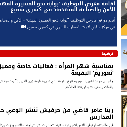
اقامة معرض التوظيف ‘بوابة نحو المسيرة المهني
الأمن والصناعة المتقدمة‘ في كسرى سميع
أُقيم مؤخرا معرض التوظيف "بوابة نحو المسيرة المهنية – الأمن والصناع
في مركز سابان لتراث المحارب الدرزي في كسرى سميع،
ترشيحا
بمناسبة شهر المرأة : فعاليات خاصة ومميز
‘نعوريم‘ البقيعة
جاء من مركز الشبيبة نعوريم فرع القيعة الذي تديره نايفة زين الدين : " بمناسبة شهر 
رائعات وعظيمات بطريقتنا الخاصّة،
رينا عامر قاضي من حرفيش تنشر الوعي حو
المدارس
في عالم تتسارع فيه التغيرات، وتزداد فيه التحديات التي تواجه الطلاب، برزت ر