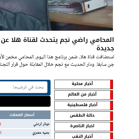
المحامي راضي نجم يتحدث لقناة هلا عن ق
جديدة
استضافت قناة هلا، ضمن برنامج هذا اليوم، المحامي مخمن 
جن سابقا. ودار الحديث مع نجم خلال المقابلة حول قرار اللجنة
للتخطيط والبناء اقامة بلدة درزية جديدة.
أخبار محلية
أخبار من العالم
أخبار فلسطينية
حالة الطقس
أسعار العملات
دينار اردني
1
اخبار الناصرة
جنيه مصري
5
أخبار النقب