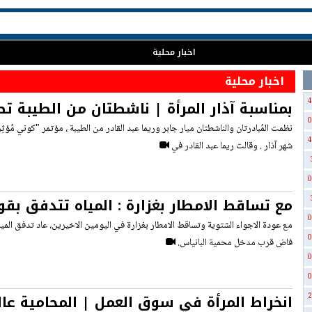
اخبار محلية
اخبار محلية
4
بمناسبة آذار المرأة | ناشطتان من الطيبة تط
0
كوني مؤثرة ‘ : ‘ لكل امرأة رسالة ‘
نظمت المُبادرتان والناشطتان ميار جابر وريما عبد القادر من الطيبة ، مؤتمر "كوني مُؤثِ
4
شهر آذار . وقالت ريما عبد القادر في
0
مع تساقط الامطار بغزارة : المياه تتدفق بق
0
خشبة
مع عودة الاجواء الشتوية وتساقط الامطار بغزارة في اليومين الاخيرين، عاد تدفق المي
0
فاض قرب مدخل محمية البانياس.
0
0
انخراط الم
2