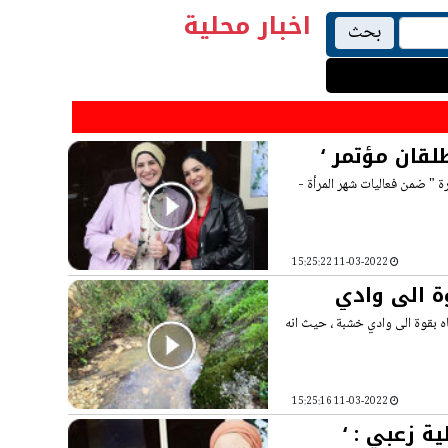
اخبار محلية
بحث
لقان مؤتمر ‘
رة " ضمن فعاليات شهر المرأة -
11-03-2022 15:25:22
وة الى وادي
اه بقوة الى وادي خشبة ، حيث انه
11-03-2022 15:25:16
رأة في سوق العمل | المحامية عالية زعبي : ‘