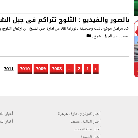
بالصور والفيديو : الثلوج تتراكم في جبل الش
السفلي من الجبل الشيخ .
;
7011
7010
7009
7008
...
2
1
‹
أخبار كفرقرع ، عارة ، عرعرة
أخبار اللد 
أخبار الدالية ، عسفيا
أخبار البع
أخبار منطقة صفد
أخبار قلنسوة