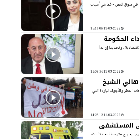
عمل ‘
ا في سوق العمل - فما هي أسباب
11-03-2022 15:16:08
اء الحكومة
قتصادية ، وتحديدا إن بدأ
11-03-2022 15:08:54
هالي الشيخ
 المطر والأجواء الباردة التي
11-03-2022 14:28:12
لى المستشفى
 بانوراما من مصادر طبية " ان شابا يبلغ من العمر 22 عاما أصيب بجراح متوسطة بحادثة عنف