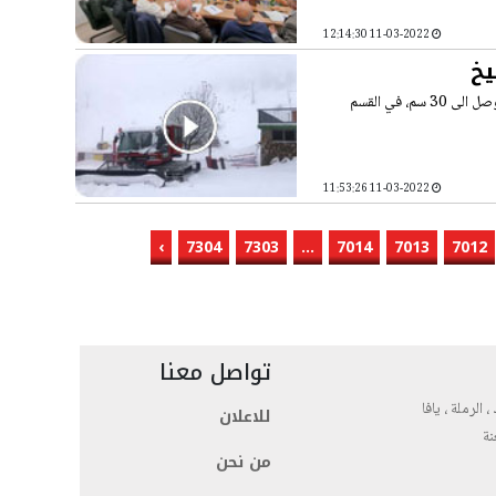
11-03-2022 12:14:30
يخ
أفاد مراسل موقع بانيت وصحيفة بانوراما نقلا عن ادارة جبل الشيخ ، ان ارتفاع الثلوج وصل الى 30 سم، في القسم
11-03-2022 11:53:26
›
7304
7303
...
7014
7013
7012
تواصل معنا
، الرملة ، يافا
للاعلان
نة
من نحن