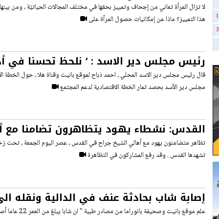
النساء في البلدات النائية بالكاد يجدن أماكن 
لا تزال المرأة تعاني من إجحاف وتمييز بحقها في مختلف المجالات الحياتيّة ، ومن بينه
1
هذا التمييز؟ ماذا عن إمكانيات حصول المرأة على
3
رئيس مجلس دير الاسد : ‘ نلحظ تحسنا في أد
الحالية مقارنة بالحكومة السابقة ‘
قال رئيس مجلس دير الاسد المحلي ، احمد ذباح لموقع بانيت وقناة هلا ، حول الخطة الا
مجلس دير الأسد بحصد ثمار الخطة الاقتصادية لدعم المجتمع
القدس: نشطاء يهود يتظاهرون تضامنا مع أ
جراح
تظاهر متضامنون يهود مع أهالي الشيخ جراح في القدس ، عصر اليوم الجمعة ، تحت زخات
تشهدها القدس . وقد رفع المشاركون في التظاهرة
إصابة شاب بحادثة عنف في الدالية ونقله ا
علم موقع بانيت وصحيفة