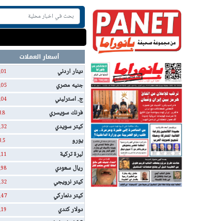
أسعار العملات
دينار اردني
.01
جنيه مصري
.05
ج. استرليني
.04
فرنك سويسري
3.8
كيتر سويدي
.32
يورو
3.5
ليرة تركية
.11
ريال سعودي
.98
كيتر نرويجي
.32
كيتر دنماركي
.47
دولار كندي
.19