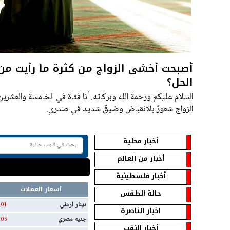
أصبحت أخشى الزواج من كثرة ما رأيت من 
الحل؟
السلام عليكم ورحمة الله وبركاته. أنا فتاة في الخامسة والعشرين 
الزواج شعورٌ بالانقباض وضيقٌ شديد في صدري.
أخبار محلية
أخبار من العالم
أخبار فلسطينية
أسعار العملات
حالة الطقس
دينار اردني
.01
اخبار الناصرة
جنيه مصري
.05
أخبار النقب