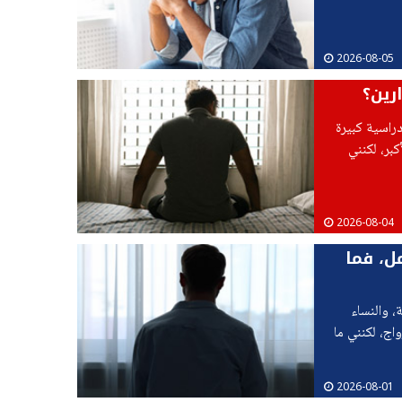
2026-08-05
رين؟
دراسية كبيرة
كبر، لكنني
ذه
2026-08-04
ل، فما
العمل مختلطة، والنساء
اج، لكنني ما
2026-08-01