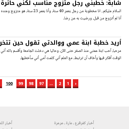
شابة: خطبني رجل متزوج مناسب لكني حائرة 
بسبب عمره!
السلام عليكم.. انا مخطوبة من رجل بعمر 40 سنة، و
أنا لم أتزوج من قبل، ورضيت به عن رضا،
أريد خطبة ابنة عمي ووالدتي تقول حين تتخرج
مرحبا، أحب ابنة عمتي منذ الصغر حتى الآن، وحاليا هي دخلت الجامعة وأقسم بالله أن
الوقت أفكر فيها وأخاف أن ترتبط، مع العلم أني كلمت أمي أني سأخطبها،
100
99
98
97
...
2
1
‹
أخبار كفرقرع ، عارة ، عرعرة
أخبار اللد 