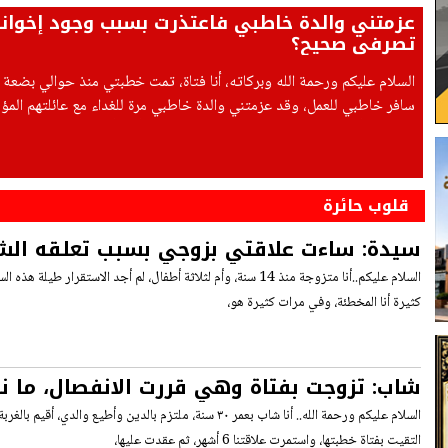
عزمتني والدة خاطبي فاعتذرت بسبب وجود إخوانه
تصرفي صحيح؟
السلام عليكم ورحمة الله وبركاته، أنا فتاة، تمت خطبتي منذ حوالي بضعة 
سافر خاطبي للعمل، وقد عزمتني والدة خاطبي مرة للغداء مع عائلتهم المؤل
والديه، وأخته، وإخوته الشباب مع خطيباتهم، فرأيت أن وجودي غير منا
خاطبي أو أهلي،
قلوب حائرة
سيدة: ساءت علاقتي بزوجي بسبب تعلقه الشد
أفعل؟
السلام عليكم..أنا متزوجة منذ 14 سنة، وأم لثلاثة أطفال، لم أجد الاستق
كثيرة أنا المخطئة، وفي مرات كثيرة هو،
شاب: تزوجت بفتاة وهي قررت الانفصال، ما 
السلام عليكم ورحمة الله.. أنا شاب بعمر ٣٠ سنة، ملتزم بالدين وأطيع و
التقيت بفتاة خطبتها، واستمرت علاقتنا 6 أشهر، ثم عقدت عليها،