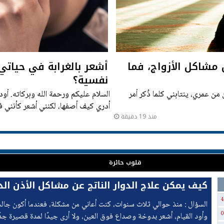
مشاكل الأزواج، فما
أشعر بالغرابة في حيا
نفسية؟
من عمري، ينتابني كلما ذُكر أمر
السلام عليكم ورحمة الله وبركاته. أو
أدري كيف أصفها، لكنني أشعر كأنني ف
منذ 19 دقيقة
وأنا أمشي في الشارع
قلوب حائرة
كيف يمكن علاج الدوار الناتج عن مشاكل الأذن الد
4
السؤال : منذ حوالي ثلاث سنوات، كنت أعاني من مشكلة، فعندما أكون جالسًا 
0
وأود القيام، أشعر بدوخة وصداع فوق العين، ولا أرى جيدًا لمدة قصيرة جد