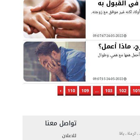
في القبول به
أنا بعمر 25 سنة، هو متزوج وعنده أولاد لكنه غير موفق مع زوجته.
24-05-2022 09:07:47
، ماذا أعمل؟
ي أحمل همها مع همي، وطوال
24-05-2022 09:07:15
›
110
109
...
103
102
101
تواصل معنا
، الرملة ، يافا
للاعلان