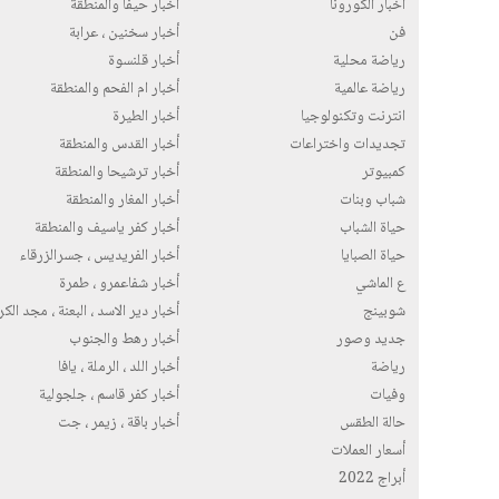
أخبار الكورونا
أخبار حيفا والمنطقة
فن
أخبار سخنين ، عرابة
رياضة محلية
أخبار قلنسوة
رياضة عالمية
أخبار ام الفحم والمنطقة
انترنت وتكنولوجيا
أخبار الطيرة
تجديدات واختراعات
أخبار القدس والمنطقة
كمبيوتر
أخبار ترشيحا والمنطقة
شباب وبنات
أخبار المغار والمنطقة
حياة الشباب
أخبار كفر ياسيف والمنطقة
حياة الصبايا
أخبار الفريديس ، جسرالزرقاء
ع الماشي
أخبار شفاعمرو ، طمرة
شوبينج
أخبار دير الاسد ، البعنة ، مجد الك
جديد وصور
أخبار رهط والجنوب
رياضة
أخبار اللد ، الرملة ، يافا
وفيات
أخبار كفر قاسم ، جلجولية
حالة الطقس
أخبار باقة ، زيمر ، جت
أسعار العملات
أبراج 2022