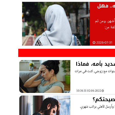
.. فهل
أشهر، ومن ثم
فة من:
سب بدون وجود
2026-07-31
يد بأمه، فماذا
رار طيلة هذه السنوات مع زوجي، كنت في مرات
02-06-2022 10:36:31
نصيحتكم؟
الدي، أقيم بالغربة وأرسل لأهلي براتب شهري،