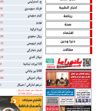
ج. استرليني
.04
اخبار الطيبة
فرنك سويسري
3.8
رياضة
كيتر سويدي
.32
يورو
3.5
صحة
ليرة تركية
.11
اقتصاد
ريال سعودي
.98
دنيا ودين
كيتر نرويجي
.32
مقالات
كيتر دنماركي
.47
دولار كندي
.19
10 ليرات لبنانية
0
100 ين ياباني
.87
دولار امريكي
.04
درهم اماراتي / شيكل
1
ملاحظة: سعر العملة بالشيقل -
اخر تحديث 2026-08-07