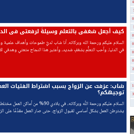
القيام)، ولا زلت أعاني من هذه المشكلة حتى الآن.
4
0
كيف أجعل شغفي بالتعلم وسيلةً لرفعتي في الدا
0
السلام عليكم ورحمة الله وبركاته. أنا شاب لديَّ طموحات وأهداف علمية و
0
في الدنيا، وأحب التعلُّم بشغفٍ شديد، وأعتبر هذا النجاح متعتي وهدفي الأ
0
أواجه مشكلة تؤرقني كثيرًا، وهي الخوف المستمر من الموت قبل تحقيق ه
0
الطموحات،
2
شاب: عزفت عن الزواج بسبب اشتراط الفتيات العم
1
توجيهكم؟
3
السلام عليكم ورحمة اللّه وبركاته، في بلادي 90% من أماكن 
يشترطن العمل بشكل أساسي لقبول الزواج، حتى صار العمل مقدّمًا على الزو
زلت أرفض أن تعمل زوجتي في مكان مختلط،