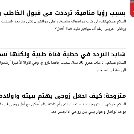
بسبب رؤيا منامية: ترددت في قبول الخاطب 
أهلي، فماذا أفعل؟
السلام عليكم.تقدم لي شاب مواصفاته مناسبة، وأهلي موافقون، لكني مترددة، فصليت ا
يرفض العريس، رغم أنه موافق عليه، فماذا أفعل؟
شاب: التردد في خطبة فتاة طيبة ولكنها تسمع
توجيهكم؟
السلام عليكم.. أنا شاب عمري 30 سنة، سعيت جاهدا للزواج، وفي الآونة الأخ
الروضة في المسجد،
متزوجة: كيف أجعل زوجي يهتم ببيته وأولاده
السلام عليكم.. أنا متزوجة منذ ست سنوات، وأم لثلاثة أبناء، أسكن مع أهل زوجي في ط
يوجد تواصل وحوار بيني بين زوجي، لا نجلس معا،