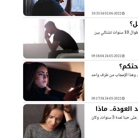
02-06-2022 10:35:54
ل؟
مرحبا.. أنا صيدلي عمري 36 عاما، زوجتي تعليمها متوسط، وعمرها 30 عاما، وزوجتي طوال 10 سنوات تشتكي بين
24-05-2022 09:18:04
حتكم؟
قه، وهذا الإعجاب من طرف واحد
24-05-2022 09:17:34
العودة.. ماذا
السلام عليكم.. أنا فتاة عمري 30 عاما، أحببت شابا أصغر مني ب 7 سنوات، وهو من أصر على حبنا لمدة 3 سنوات، وكان