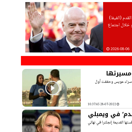
لقدم (الفيفا)
و خلال اجتماع
2026-08-06
مسيرتها
دت إسراء عويس وحققت أول
28-07-2022 10:37:45
قدم‘ في ويمبلي
تها القديمة إنجلترا في نهائي