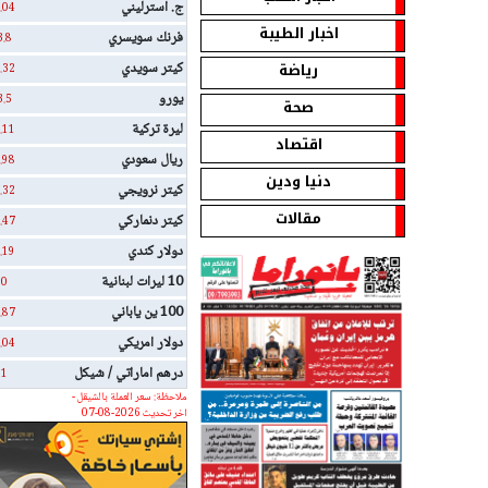
ج. استرليني
.04
اخبار الطيبة
فرنك سويسري
3.8
رياضة
كيتر سويدي
.32
يورو
3.5
صحة
ليرة تركية
.11
اقتصاد
ريال سعودي
.98
دنيا ودين
كيتر نرويجي
.32
مقالات
كيتر دنماركي
.47
دولار كندي
.19
10 ليرات لبنانية
0
100 ين ياباني
.87
دولار امريكي
.04
درهم اماراتي / شيكل
1
ملاحظة: سعر العملة بالشيقل -
اخر تحديث 2026-08-07