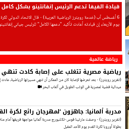
قيادة الفيفا تدعم الرئيس إنفانتينو بشكل كامل
6 أغسطس آب (خدمة رويترز الرياضية العربية) - قال الاتحاد الدولي لكرة ا
يوم الأربعاء إن قيادته أعادت تأكيد "دعمها الكامل" للرئيس جياني إنفانتين
طارئ عقد في المغرب مع
رياضة عالمية
رياضية مصرية تتغلب على إصابة كادت تنهي 
(تقرير رويترز) - بعد تعرضها لإصابة كان من الممكن أن تنهي مسيرتها الرياضية، عا
ميدالية فضية لمصرية في الوثب الطويل في ألعاب البحر
مدربة ألمانيا: جاهزون ‘لمهرجان رائع لكرة ال
(تقرير رويترز) - وصفت مارتينا فوس-تكلنبورج مدربة ألمانيا مواجهة فريقها أمام منافس
بطولة أوروبا لكرة القدم يوم الأحد المقبل