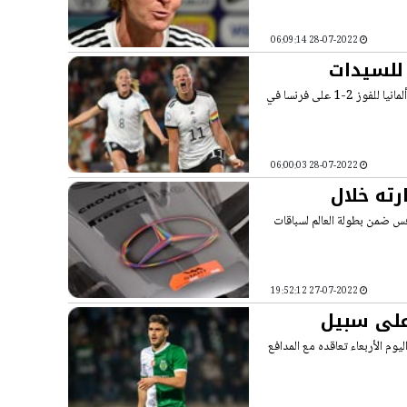
28-07-2022 06:09:14
 للسيدات
ميلتون كينيز (إنجلترا) (تقرير رويترز) - سجلت المهاجمة الكسندرا بوب هدفين لتقود ألمانيا للفوز 2-1 على فرنسا في
28-07-2022 06:00:03
ته خلال
س ضمن بطولة العالم لسباقات
27-07-2022 19:52:12
على سبيل
يوم الأربعاء تعاقده مع المدافع