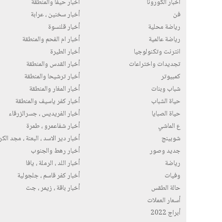
أخبار الكورونا
أخبار حيفا والمنطقة
فن
أخبار سخنين ، عرابة
رياضة محلية
أخبار قلنسوة
رياضة عالمية
أخبار ام الفحم والمنطقة
انترنت وتكنولوجيا
أخبار الطيرة
تجديدات واختراعات
أخبار القدس والمنطقة
كمبيوتر
أخبار ترشيحا والمنطقة
شباب وبنات
أخبار المغار والمنطقة
حياة الشباب
أخبار كفر ياسيف والمنطقة
حياة الصبايا
أخبار الفريديس ، جسرالزرقاء
ع الماشي
أخبار شفاعمرو ، طمرة
شوبينج
أخبار دير الاسد ، البعنة ، مجد الك
جديد وصور
أخبار رهط والجنوب
رياضة
أخبار اللد ، الرملة ، يافا
وفيات
أخبار كفر قاسم ، جلجولية
حالة الطقس
أخبار باقة ، زيمر ، جت
أسعار العملات
أبراج 2022