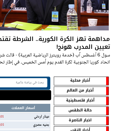
مداهمة تهز الكرة الكورية.. الشرطة تقتح
تعيين المدرب هونج!
سول 6 أغسطس آب (خدمة رويترز الرياضية العربية) - قالت 
اتحاد كوريا الجنوبية لكرة القدم يوم أمس الخميس، في إطار تح
تعيين مدرب المنتخب الوطني
أخبار محلية
أخبار من العالم
أخبار فلسطينية
أسعار العملات
حالة الطقس
دينار اردني
.01
اخبار الناصرة
جنيه مصري
.05
أخبار النقب