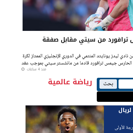
رس ترافورد من سيتي مقابل صفقة
ن نادي ليدز يونايتد المنتمي في الدوري الإنجليزي الممتاز لكرة
ع الحارس جيمس ترافورد قادما من مانشستر سيتي بموجب عقد
منذ 4 ساعات
رياضة عالمية
بحث
لريال
رجة الأولى