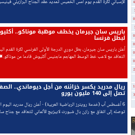
الإسباني لكرة القدم يوم أمس الخميس تمديد عقد الجناح البرازيلي فيني
4
حتى يونيو حزيران 2032، منهيا تكهنات حول مستقبله دارت لأشهر.
0
باريس سان جيرمان يخطف موهبة موناكو.. أكلي
لبطل فرنسا
0
0
أعلن باريس سان جيرمان، بطل دوري الدرجة الأولى الفرنسي لكرة القدم ال
0
التعاقد مع لاعب خط الوسط المهاجم ماجنيس أكليوش قادما من موناكو.
0
2
ريال مدريد يكسر خزائنه من أجل ديوماندي.. الص
1
تصل إلى 140 مليون يورو
3
6 أغسطس آب (خدمة رويترز الرياضية العربية) - أعلن ريال مدريد اليوم 
توصله إلى اتفاق مع رازن بال شبورت لايبزيج الألماني للتعاقد مع جناح سا
ديوماندي، فيما ذكرت تقارير إعلامية أنها قد تصبح