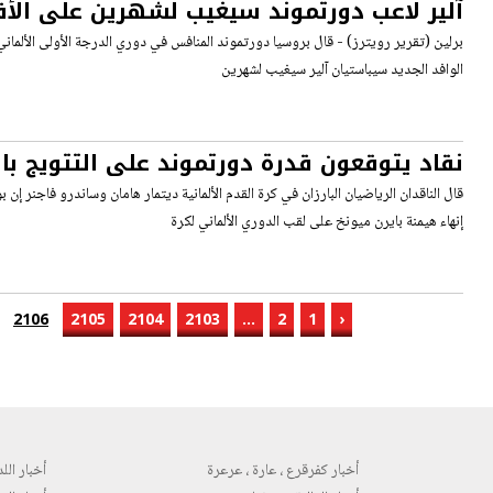
آلير لاعب دورتموند سيغيب لشهرين على الأ
برلين (تقرير رويترز) - قال بروسيا دورتموند المنافس في دوري الدرجة الأولى الألماني ل
الوافد الجديد سيباستيان آلير سيغيب لشهرين
نقاد يتوقعون قدرة دورتموند على التتويج با
أزمة هالر
قال الناقدان الرياضيان البارزان في كرة القدم الألمانية ديتمار هامان وساندرو فاجنر إن
إنهاء هيمنة بايرن ميونخ على لقب الدوري الألماني لكرة
2106
2105
2104
2103
...
2
1
‹
أخبار كفرقرع ، عارة ، عرعرة
أخبار اللد 