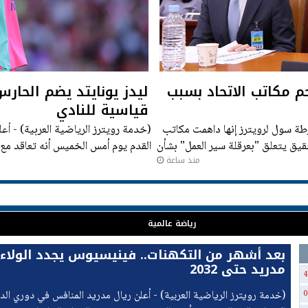
م مكاتب الاتحاد بسبب
ليدز يونايتد يضم الحا
قياسية للنادي
شرطة سول لرويترز إنها داهمت مكاتب
(خدمة رويترز الرياضية العربية) - أعل
قيق يتعلق "بعرقلة سير العمل" بشأن
القدم يوم أمس الخميس أنه تعاقد م
منذ ساعة
يمتد لخمس سنوات مقابل صفقة
رياضة عالمية
بعد أشهر من التكهنات.. فينيسيوس يجدد الولاء 
مدريد حتى 2032
4
(خدمة رويترز الرياضية العربية) - أعلن ريال مدريد المنافس في دوري الد
0