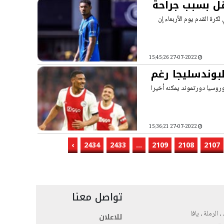
قل بسبب جراحة
كرة القدم يوم الأربعاء إن
27-07-2022 15:45:26
لبوندسليجا رغم
 بوروسيا دورتموند يمكنه أخيرا
27-07-2022 15:36:21
›
2434
2433
...
2109
2108
2107
تواصل معنا
، الرملة ، يافا
للاعلان