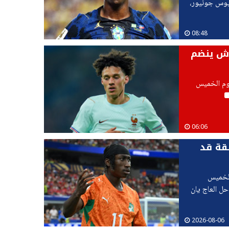
سيوس جونيور،
08:48
وش ينضم
يوم الخميس
06:06
فقة قد
الخميس
حل العاج يان
2026-08-06