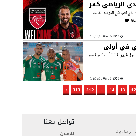
دي الرياضي كفر
ضي كفر قاسم عن التوقيع مع اللاعب البرازيلي خوليو سيزار (36 عاما) الذي لعب في الموسم الفائت
08-06-2026 15:36:00
ي في أولى
 سجل فريق فلفلة أبناء كفر قاسم
08-06-2026 12:45:00
›
313
312
...
14
13
12
تواصل معنا
، الرملة ، يافا
للاعلان