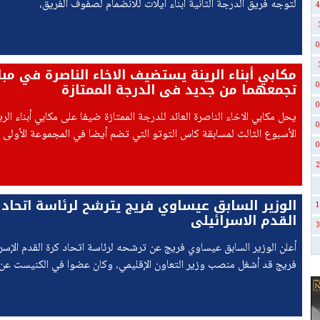
لتوجه فريق الدرجة الثانية أبناء ايلات للانضمام لصفوف الفريق،
4
0
مكابي أبناء الرينة يستضيف الاخاء الناصرة في مبا
تجمعهما من جديد في الدرجة الممتازة
0
0
يحل مكابي الاخاء الناصرة العائد للدرجة الممتازة ضيفا على مكابي أبناء ال
0
الأسبوع الثالث لمسابقة كاس التوتو التي تضم أيضا في المجموعة الأولى ف
0
الرياضي كريات يام وهبوعيل عكا.
2
الوزير السابق عيساوي فريج يترشح لرئاسة اتحاد 
1
القدم الاسرائيلي
3
أعلن الوزير السابق عيساوي فريج عن ترشحه لرئاسة اتحاد كرة القدم الإسرا
فريج قد أشغل منصب وزير التعاون الإقليمي، وكان عضوا في الكنيست ع
"ميرتس"،