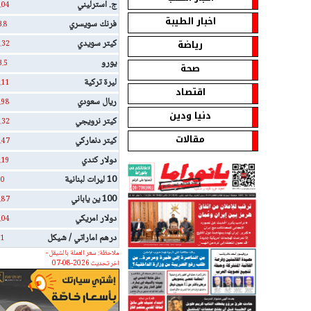
ج. استرليني
.04
اخبار الطيبة
فرنك سويسري
3.8
رياضة
كيتر سويدي
.32
يورو
3.5
صحة
ليرة تركية
.11
اقتصاد
ريال سعودي
.98
دنيا ودين
كيتر نرويجي
.32
مقالات
كيتر دنماركي
.47
دولار كندي
.19
10 ليرات لبنانية
0
100 ين ياباني
.87
دولار امريكي
.04
درهم اماراتي / شيكل
1
ملاحظة: سعر العملة بالشيقل -
اخر تحديث 2026-08-07