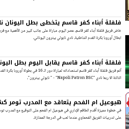
فلفلة أبناء كفر قاسم يتخطى بطل اليونان نا
ويتاهل لثمن النهائي
خاض فريق فلفلة أبناء كفر قاسم، عصر اليوم، مباراة على جانب كبير من الأهمية مع 
ابطال أوروبا بكرة القدم الشاطئية، نادي نابولي بيترون اليوناني،
فلفلة أبناء كفر قاسم يقابل اليوم بطل اليون
الشاطئية
أتم فريق فلفلة أبناء كفر قاسم استعداداته لمباراة دور ا
الثالثة الا ربعا نادي "Napoli Patron BSC" - " نابولي بيترون"،
هبوعيل ام الفحم يتعاقد مع المدرب تومر كش
نحو العودة للدرجة الممتازة
في خطوة مميزة أقدم الطاقم الإداري في هبوعيل ام الفحم على التوقيع مع المدرب توم
على تدريبات الفريق الفحماوي عندما لعب في الدرجة الممتازة،