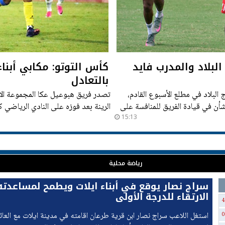
لبلاد والمدرب فايد
كأس التوتو: مكابي أبناء
بالتعادل
البلاد في مطلع الأسبوع القادم،
تصدر فريق هبوعيل عكا المجموعة الأو
شأن في قيادة الفريق للمنافسة على
15:13
كريات يام برصيد اربع نقاط.
رياضة محلية
سراج نصار يوقع في أبناء ايلات ويطمح لمساعدت
الارتقاء للدرجة الأولى
4
استغل اللاعب سراج نصار ابن قرية طرعان اقامته في مدينة ايلات مع العا
0