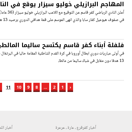
المهاجم البرازيلي خوليو سيزار يوقع في النا
قاسم
أعلن النادي الريا
في صفوف هبوعيل كفار سابا والذي انهى الموسم على قمة هدافي الدوري برصيد 13 هدفا،
فلفلة أبناء كفر قاسم يكتسح ساليما المالط
مباريات بطولة أوروبا بتسجيل 13 هدفا
في أولى مباريات دوري ابطال أوروبا في كرة القدم الشاطئية المقامة حاليا في البرتغال
13 هدفا دون مقابل في شباك ساليما من مالطا،
11
10
9
8
...
2
1
‹
أخبار كفرقرع ، عارة ، عرعرة
أخبار اللد 