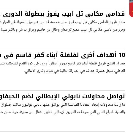
قدامى مكابي تل ابيب يفوز ببطولة الدوري ب
هبوعيل العفولة مع مهران راضي ومحمد كلي
وبرز من لاعبي مكابي تل ابيب عمير ترجمان وطال بن حاييم وبراق بداش وياكير شينا 
10 أهداف أخرى لفلفلة أبناء كفر قاسم في ش
الألماني
الماطي، سجل عشرة اهداف في المباراة الثانية في شباك بافاريا الألماني.
تواصل محاولات نابولي الإيطالي لضم الحيفاو
بعد النجاح الباهر في الدوري البلجيكي
ما زالت محاولات إيجاد المعادلة المناسبة التي يوافق عليها ناديي يونيون سانت جيلواز ا
بالنسبة للمبلغ المالي الذي سيدفعه الفريق الإيطالي مقابل انتقال ابن مدينة حيفا عنان خلا