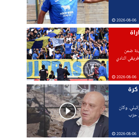
2026-08-06
راة
رينة ضمن
ريقي النادي
2026-08-06
كرة
ئيلي. وكان
ن حزب
2026-08-06