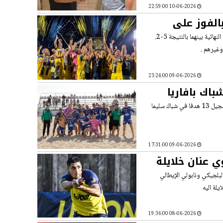
10-06-2026 22:59:00
الفوز على
بات
حقق فريق قدامى مكابي تل ابيب فوزا على خصمه قدامى هبوعيل العفولة في المباراة النهائية بينهما بالنتيجة 5-2.
وغيرهم .
09-06-2026 23:24:00
باك بافاريا
بعد ان افتتح فريق فلفلة أبناء كفر قاسم دوري ابطال أوروبا في كرة القدم الشاطئية بتسجيل 13 هدفا في شباك سليما
09-06-2026 17:31:00
ي عنان خلايلة
لبلجيكي ونابولي الإيطالي
يلة اليه
08-06-2026 19:36:00