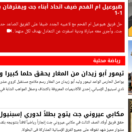
هبوعيل ام الفحم ضيف اتحاد أبناء جت ويفترقان ب
1-1
حل فريق هبوعيل ام الفحم مع لاعبيه الجدد ضيفا على الفريق الصاعد حديثا
جت، وأجرى معه مباراة ودية اسفرت عن التعادل بهدف لكل منهما .
رياضة محلية
تيمور أبو زيدان من المغار يحقق حلما كبيرا 
أكاديمية إسبانيول
يواصل الحارس الواعد تيمور وليد أبو زيدان من المغار رسم ملامح مستقبل كروي مشرق،
نادي اسبنيول الإسباني، إحدى الأكاديميات المعروفة باكتشاف وصقل المواهب الشابة في إ
مكابي عيروني جت يتوج بطلاً لدوري إسبنيول
أداء استثنائي
حقق فريق أولاد الصف الثالث في مكابي عيروني جت إنجازاً رياضياً لافتاً بتتويجه بلق
مشوار مميز شهد تفوقه على جميع الفرق الإسبانية المشاركة في البطولة.