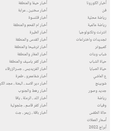
أخبار الكورونا
أخبار حيفا والمنطقة
فن
أخبار سخنين ، عرابة
رياضة محلية
أخبار قلنسوة
رياضة عالمية
أخبار ام الفحم والمنطقة
انترنت وتكنولوجيا
أخبار الطيرة
تجديدات واختراعات
أخبار القدس والمنطقة
كمبيوتر
أخبار ترشيحا والمنطقة
شباب وبنات
أخبار المغار والمنطقة
حياة الشباب
أخبار كفر ياسيف والمنطقة
حياة الصبايا
أخبار الفريديس ، جسرالزرقاء
ع الماشي
أخبار شفاعمرو ، طمرة
شوبينج
أخبار دير الاسد ، البعنة ، مجد الك
جديد وصور
أخبار رهط والجنوب
رياضة
أخبار اللد ، الرملة ، يافا
وفيات
أخبار كفر قاسم ، جلجولية
حالة الطقس
أخبار باقة ، زيمر ، جت
أسعار العملات
أبراج 2022