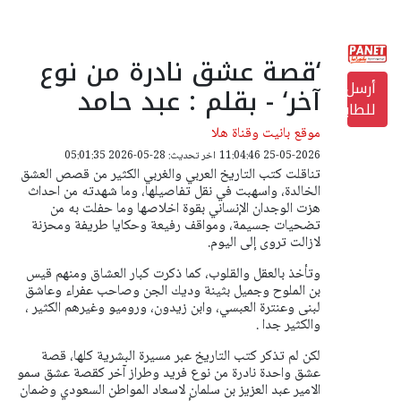
‘قصة عشق نادرة من نوع
أرسل
آخر‘ - بقلم : عبد حامد
للطابعة
موقع بانيت وقناة هلا
25-05-2026 11:04:46
اخر تحديث: 28-05-2026 05:01:35
تناقلت كتب التاريخ العربي والغربي الكثير من قصص العشق
الخالدة، واسهبت في نقل تفاصيلها، وما شهدته من احداث
هزت الوجدان الإنساني بقوة اخلاصها وما حفلت به من
تضحيات جسيمة، ومواقف رفيعة وحكايا طريفة ومحزنة
لازالت تروى إلى اليوم.
وتأخذ بالعقل والقلوب، كما ذكرت كبار العشاق ومنهم قيس
بن الملوح وجميل بثينة وديك الجن وصاحب عفراء وعاشق
لبنى وعنترة العبسي، وابن زيدون، وروميو وغيرهم الكثير ،
والكثير جدا .
لكن لم تذكر كتب التاريخ عبر مسيرة البشرية كلها، قصة
عشق واحدة نادرة من نوع فريد وطراز آخر كقصة عشق سمو
الامير عبد العزيز بن سلمان لاسعاد المواطن السعودي وضمان