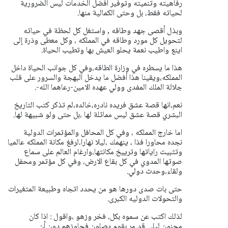
رفاهيته وتنميته وتوفير أفضل الخدمات ليس الضرورية
لحياته فقط، بل وحتى الكمالية منها.
وبذل أقصى جهد وطاقه , واستغل كل لحظة في حياته
لتحويل كل مورد وطاقه في المملكه ، وكل معطى وذرة إلى
اينع واطيب نعمة يحلو العيش بها وتطيب الحياة.
هذا ما يسطره في وزارة الطاقه،وفي كل جوانب الحياة داخل
المملكه،ويقينا هذا أفضل ما يدخل البهجة والسرور على قلب
جلالة الملك المفدى وولي عهده الامين-رعاهما الله-.
نعم،انها قصة عشق فريده نادره،خالده،لم تذكر كتب التاريخ
البشري قصة عشق ليس مماثلة لها ،بل حتى ولو شبيهة لها.
اما خارج المملكه ، وفي كل المحافل والمؤتمرات الدولية
نجده محاورا فذا ، ينهمك ،ليلا نهارا،لرفغ مكانة المملكه عالميا
وتثبيت راياتها وترييخ مكانتها،وارغام العالم على سماع
صوتها المدوي في كل بقاع الارض، وفي كل مؤتمر ومحفل
ولقاء،وحدث دولي.
حتى بات صدى دورها هو من يحدد اتجاه وطبيعة المتغيرات
والتحولات الدوليه الكبرى.
لذلك اكتب عن سموه بكل، فخر وزهو ،واقول : اذا كان
مجنون ليلى قد مر بقوم يصلون فجاوزهم دون أن