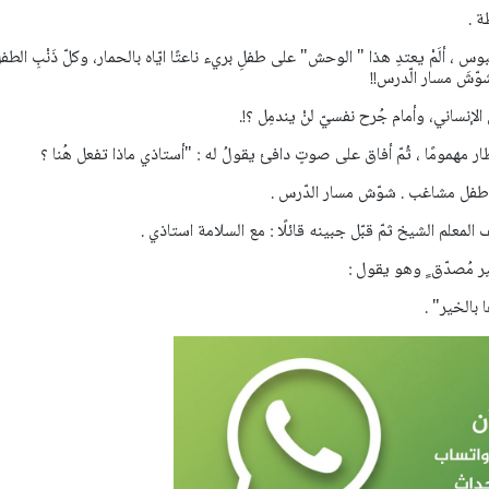
ة .
س ، ألَمْ يعتدِ هذا " الوحش" على طفلِ بريء ناعتًا ايّاه بالحمار، وكلّ ذَنْبِ الطف
شَ مسار الّدرس!!
لإنساني، وأمام جُرح نفسيّ لنْ يندمِل ؟!.
تظار مهمومًا ، ثُمّ أفاق على صوتٍ دافئ يقولُ له : "أستاذي ماذا تفعل هُنا ؟
ٌ...طفل مشاغب . شوّش مسار الدّرس .
المعلم الشيخ ثمّ قبّل جبينه قائلًا : مع السلامة استاذي .
 مُصدّق ٍ وهو يقول :
 بالخير" .