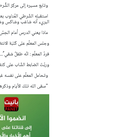
وتابع مسيره إلى مركِز الشُّرط
استقبله الشّرطي المُناوب بعبو
البريء أنه شاغب وشاكس وشوّ
ماذا يعني الدرس أمام الحِسّ ا
وجلس المعلّم على كَنَبَة الان
فردّ المعلّم : انّه طفلٌ شقي 
وربّتَ الضابط الشّاب على كتف 
وتحامل المعلّم على نفسه غير
"سقى الله تلكَ الأيام وذكرها