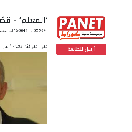
‘المعلم‘ - قص
07-02-2026 15:06:11
اخر تحديث: 10-04-2026 18
تفو ...تفو تَفَلَ قائلًا : " لعن
أرسل للطابعة