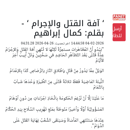
‘ آفة القتل والإجرام ‘ -
أرسل
بقلم: كمال إبراهيم
للطابعة
04-02-2026 14:44:58
اخر تحديث: 26-04-2026 04:31:28
"يَبُدُو أنَّ المُظَاهَراتَ مستمِرَّةٌ لَكِنَّهَا لا تُنْهِيَ آفةَ القَتْلِ وَالإجْرَامْ
عِدَّةُ قََتْلَى بَعْدَ التّظاَهُرِ الحَاشِدِ في سَخْنِِينَ وَتَلْ أَبِيبَ آخِرَ
الأَيَّامْ
الوَيْلُ مِمَّا يَدُورُ مِنْ قَتْلٍ بإطْلاقِ النَّارِ باِلرَّصَاصِ كَذَا بِالإعْدَامْ
اللَّيلةَ المَاضِيَةَ فَقطْ ثلاثَةُ قَتْلَى مِنَ الطِّيرَةِ وَحْدَهَا شَباَبٌ
بِالتَّمَامْ
مَا عَلَيْنَا إلَّا أنْ نُرْغِمَ الحُكومَةَ بِاتِّخَاذِ اجْرَاءَاتٍ مِن دُونِ أوْهَامْ
المَسْؤُولِيَّةُ أوَّلًا وَأخيرًا مَنُوطَةٌ بمَنْعِ تَهْرِيبِ السِّلَاحِ بِيَدِ الحُكَّامْ
عِنْدَهَا سَتَنْتَهِي المَأسَاةُ وَسَيَلقَى الشَّعْبُ نِهَايَةَ القَتْلِ عَلَى
الدَّوَامْ".