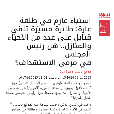
استياء عارم في طلعة
أرسل
عارة: طائرة مسيرّة تلقي
للطابعة
قنابل على عدد من الأحياء
والمنازل.. هل رئيس
المجلس
في مرمى الاستهداف؟
موقع بانيت وقناة هلا
04-11-2025 15:46:16
اخر تحديث: 04-11-2025 16:17:14
أصدر مجلس طلعة عارة، بيانا مساء اليوم (الثلاثاء) حول
"إلقاء قنابل يدوية بواسطة المسيّرة (الدرون) على عددٍ من
الأحياء والمنازل، من بينها محيط منزل رئيس المجلس محمد
جلال إغبارية" .
وجاء في البيان الذثي وصلت نسخة عنه لموقع بانيت : "
نشهد في الأيام الأخيرة وتيرة خطيرة ومقلقة في مظاهر