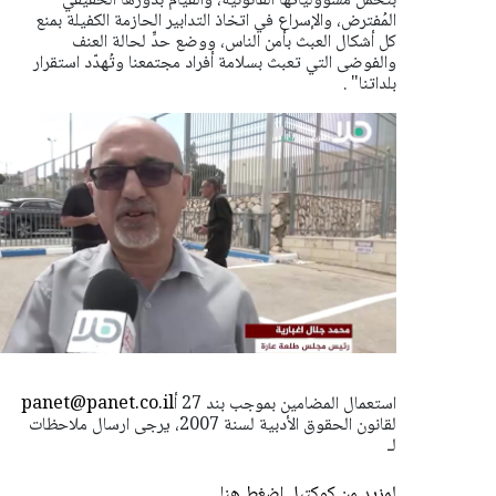
بتحمّل مسؤولياتها القانونية، والقيام بدورها الحقيقي
المُفترض، والإسراع في اتخاذ التدابير الحازمة الكفيلة بمنع
كل أشكال العبث بأمن الناس، ووضع حدٍّ لحالة العنف
والفوضى التي تعبث بسلامة أفراد مجتمعنا وتُهدّد استقرار
بلداتنا" .
استعمال المضامين بموجب بند 27 أ
panet@panet.co.il
لقانون الحقوق الأدبية لسنة 2007، يرجى ارسال ملاحظات
لـ
لمزيد من كوكتيل اضغط هنا