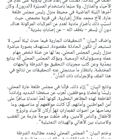
العنف في بلداتنا، تمثّلت في إلقاء قنابل يدوية على عددٍ من
الأحياء والمنازل، ولا سيّما باستخدام المسيّرة (الدرون)، وكان
آخرها الليلة الماضية في محيط منزل رئيس مجلس طلعة
عارة، الأخ محمد جلال إغبارية، في قرية مصمص، حيث
تسبّب ذلك بأضرارٍ مادية لعددٍ من المركبات المركونة هناك،
دون أن يُسفر – بلطف الله – عن إصاباتٍ بشرية" .
واضاف البيان: " التحقيقات الجارية فيما حدث ليلة أمس، لا
تستبعد أن تكون الحادثة مقصودة، تستهدف بصورة مباشرة
منزل رئيس المجلس المحلي، بما لها من صلة تخص مهام
عمله ومسؤولياته الرسمية.
ويؤكد المجلس المحلي أنّه يتابع
بجدّية وعن كثب مجريات التحقيق مع الشرطة والجهات
المختصّة، بانتظار ما ستنجلي عنه التحقيقات من نتائج في
هذا الملف والإجراءات ذات الشأن" .
وتابع البيان: " إزاء ذلك، فإنّنا في مجلس طلعة عارة المحلي،
رئيسًا وأعضاءً وموظفين، نُعرب عن سخطنا الشديد وإدانتنا
القاطعة لهذه المظاهر الخطيرة، كونها تُعدّ اعتداءً سافرًا على
أمن المواطنين وأمانهم، أيًّا كانت مواقعهم أو مناصبهم، وما
يصاحبها من أصوات انفجاراتٍ تهزّ أركان الأحياء وتروّع
الأطفال والناس الآمنين، وقد خلّفت موجةً عارمة من الغضب
والاستياء بين الأهالي والهيئات التمثيلية" .
وختم البيان: " المجلس المحلي يُجدد مطالبته الشرطة