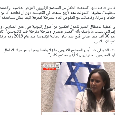
م تامنو شاطه بأنها "استغلت الطفل من المجتمع الإثيوبي لأغراض إعلامية، وكشفت 
مستقبله"، مضيفا: "تجولت معه لأربع ساعات في الكنيست دون أن تطعمه. أنا من
طعاما وشرابا، وتحدثت مع المفوض العام للشرطة لمعرفة كيف يمكن مساعدته".
ى خلفية الاعتقال المثير للجدل لطفلين من أصول إثيوبية في إحدى المدارس، وا
رائيل بسبب ما وُصف بأنه "تمييز عنصري وشُرطة مفرطة ضد الإثيوبيين". تام
شاطه ذكّرت في كلمتها بأن نحو 30 ألف ملف جنائي فُتح ضد أبناء الجالية الإثيوبية منذ عام 
ع الإسرائيلي.
ف الشرطي ضد أبناء المجتمع الاثيوبي ما زالا واقعا يوميا يدمر حياة الأطفال
د المجرمين الحقيقيين، لا أبناء مجتمع كامل".