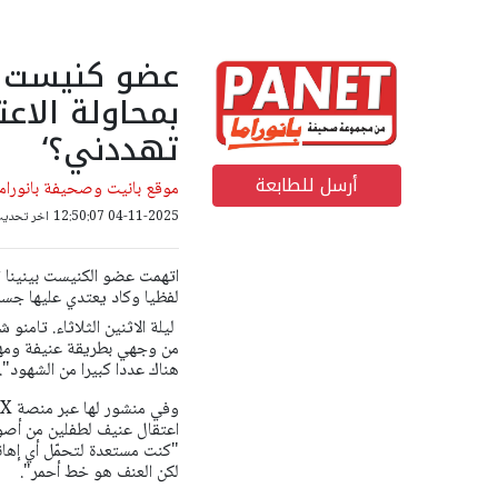
عضو كنيست م
بمحاولة الاع
تهددني؟‘
أرسل للطابعة
موقع بانيت وصحيفة بانوراما
04-11-2025 12:50:07
اخر تحديث: 04-11-2025 57
اتهمت عضو الكنيست بينينا ت
لفظيا وكاد يعتدي عليها جس
ليلة الاثنين الثلاثاء. تامنو 
من وجهي بطريقة عنيفة ومهددة
هناك عددا كبيرا من الشهود".
اعتقال عنيف لطفلين من أصول
"كنت مستعدة لتحمّل أي إهان
لكن العنف هو خط أحمر".