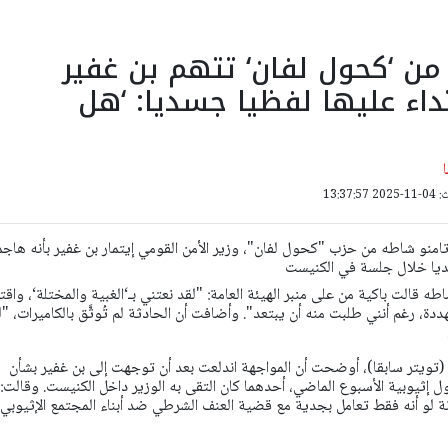
ن ‘كحول لفان‘ تتهم بن غفير
تداء عليها لفظيا جسديا: ‘هل
13:37:
امنو شاطه من حزب "كحول لفان"، وزير الأمن القومي إيتمار بن غفير بأنه هاجم
ديا خلال جلسة في الكنيست
شاطه قالت باكية من على منبر الهيئة العامة: "لقد نعتني بـ‘الغبية والمختلة‘، واق
، رغم أنني طلبت منه أن يبتعد". وأضافت أن الحادثة لم تُوثَّق بالكاميرات، "ل
وفي منشور لها عبر منصة X (تويتر سابقا)، أوضحت أن المواجهة اندلعت بعد أن توجهت إلى بن غفير بشأن
 إثيوبية الأسبوع الماضي، أحدهما كان التقى به الوزير داخل الكنيست. وقالت:
ة لو أنه فقط تعامل بجدية مع قضية العنف الشرطي ضد أبناء المجتمع الإثيوبي،