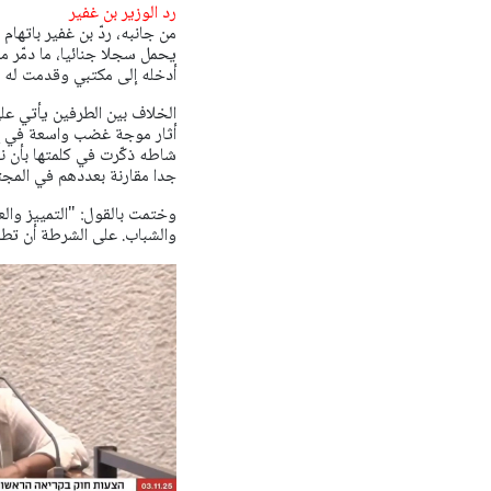
رد الوزير بن غفير
من جانبه، ردّ بن غفير باتها
يحمل سجلا جنائيا، ما دمّر 
أدخله إلى مكتبي وقدمت له 
الخلاف بين الطرفين يأتي عل
أثار موجة غضب واسعة في إس
جدا مقارنة بعددهم في المجتم
وختمت بالقول: "التمييز والعن
والشباب. على الشرطة أن تطار