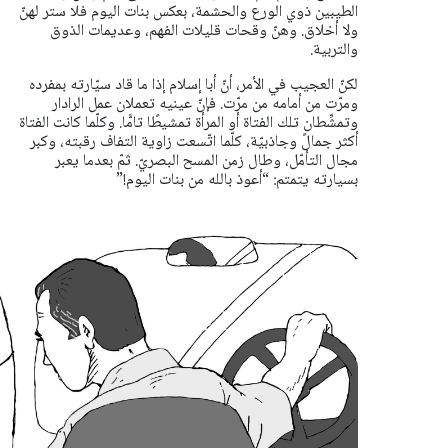
الطيبين ذوي الورع والحشمة، بعكس بنات اليوم فلا ستر
لهنّ
ولا أخلاق. وهنّ وقحات قليلات الفهم، وعديمات الذوق
والتربية.
لكنّ العجيب في الأمر، أنّ أبا إسلام إذا ما قاد سيّارته بمفرده
ومرّت من
أمامه من مرّت. فإنّ عينيه تعملان عمل الرادار
وتمشِّطان تلك الفتاة أو
المرأة تمشيطًا تامًّا. وكلّما كانت الفتاة
أكثر جمالً وجاذبيّة، كلّما اتّسعت
زاوية التفاف رقبته، وكبر
مجال التأمّل، وطال زمن المسح البصريّ. ثمّ
بعدما يعبر
بسيارته يتمتم: “أعوذ بالله من بنات اليوم!”