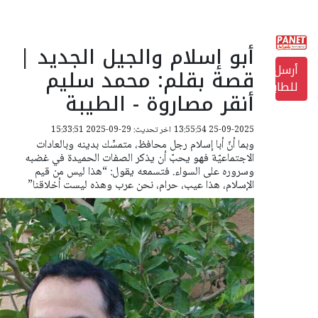
أبو إسلام والجيل الجديد |
أرسل
قصة بقلم: محمد سليم
للطابعة
أنقر مصاروة - الطيبة
25-09-2025 13:55:54
اخر تحديث: 29-09-2025 15:33:51
وبما أنّ أبا إسلام رجل محافظ، متمسِّك بدينه وبالعادات
الاجتماعيّة فهو يحبّ أن يذكر الصفات الحميدة في غضبه
وسروره على السواء. فتسمعه يقول: “هذا ليس من قيم
الإسلام، هذا عيب، حرام، نحن عرب وهذه ليست أخلاقنا”