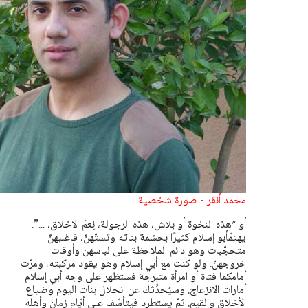
محمد أنقر - صورة شخصية
أو ״هذه النخوة أو بلاش، هذه الرجولة، نِعمَ الاخلاق، ...”.
يهتمّ
أبو إسلام كثيرًا بحشمة بناته وتستّهنّ، فاغلبهنّ
متحجّبات وهو دائم
الملاحظة على لباسهن وأوقات
خروجهنّ.
ولو كنت مع أبي إسلام وهو يقود مركبته، ومرّت
أمامكما فتاة أو امرأة
متبرجة فستظهر على وجه أبي إسلام
أمارات الانزعاج. وسيُحدِّثك عن
انحلال بنات اليوم وضياع
الأخلاق والقيم. ثمّ يستطرد فيتأسّف على أيّام
زمان وأهله