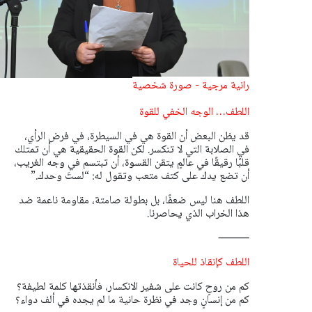
رانية مرجية - صورة شخصية
اللطف… الوجه الخفي للقوة
قد يظن البعض أن القوة هي في السيطرة، في فرض الرأي،
في الصلابة التي لا تنكسر. لكن القوة الحقيقية هي أن تمتلك
قلبًا رقيقًا في عالمٍ يتقن القسوة، أن تبتسم في وجه الغريب،
أن تضع يدك على كتف متعب وتقول له: “لستَ وحدك.”
اللطف هنا ليس ضعفًا، بل بطولة صامتة، مقاومة ناعمة ضد
هذا الخراب الذي يحاصرنا.
⸻
اللطف كإنقاذ للحياة
كم من روحٍ كانت على شفير الانكسار، فأنقذتها كلمة لطيفة؟
كم من إنسانٍ وجد في نظرة حانية ما لم يجده في ألف دواء؟