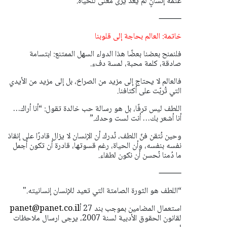
عتمة إنسانٍ لم يعد يرى معنى للحياة.
⸻
خاتمة: العالم بحاجة إلى قلوبنا
فلنمنح بعضنا بعضًا هذا الدواء السهل الممتنع: ابتسامة
صادقة، كلمة محبة، لمسة دفء.
فالعالم لا يحتاج إلى مزيد من الصراخ، بل إلى مزيد من الأيدي
التي تُربّت على أكتافنا.
اللطف ليس ترفًا، بل هو رسالة حب خالدة تقول:
“أنا أراك…
أنا أشعر بك… أنت لست وحدك.”
وحين نُتقن فنّ اللطف، نُدرك أن الإنسان لا يزال قادرًا على إنقاذ
نفسه بنفسه، وأن الحياة، رغم قسوتها، قادرة أن تكون أجمل
ما دُمنا نُحسن أن نكون لطفاء.
⸻
“اللطف هو الثورة الصامتة التي تعيد للإنسان إنسانيته."
استعمال المضامين بموجب بند 27 أ
panet@panet.co.il
لقانون الحقوق الأدبية لسنة 2007، يرجى ارسال ملاحظات