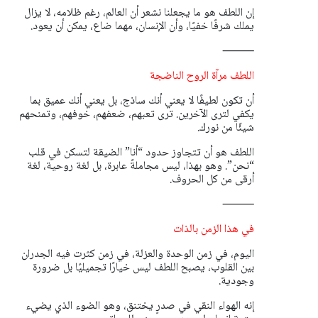
إن اللطف هو ما يجعلنا نشعر أن العالم، رغم ظلامه، لا يزال
يملك شرفًا خفيًا، وأن الإنسان، مهما ضاع، يمكن أن يعود.
⸻
اللطف مرآة الروح الناضجة
أن تكون لطيفًا لا يعني أنك ساذج، بل يعني أنك عميق بما
يكفي لترى الآخرين. ترى تعبهم، ضعفهم، خوفهم، وتمنحهم
شيئًا من نورك.
اللطف هو أن تتجاوز حدود “أنا” الضيقة لتسكن في قلب
“نحن”. وهو بهذا، ليس مجاملةً عابرة، بل لغة روحية، لغة
أرقى من كل الحروف.
⸻
في هذا الزمن بالذات
اليوم، في زمن الوحدة والعزلة، في زمن كثرت فيه الجدران
بين القلوب، يصبح اللطف ليس خيارًا تجميليًا بل ضرورة
وجودية.
إنه الهواء النقي في صدرٍ يختنق، وهو الضوء الذي يضيء