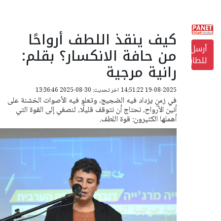
كيف ينقذ اللطف أرواحًا
أرسل
من حافة الانكسار؟ بقلم:
للطابعة
رانية مرجية
19-08-2025 14:51:22
اخر تحديث: 30-08-2025 13:36:46
في زمنٍ يزداد فيه الضجيج، وتعلو فيه الأصوات الخشنة على
أنين الأرواح، نحتاج أن نتوقف قليلًا، لنصغي إلى القوة التي
أهملها الكثيرون: قوة اللطف.