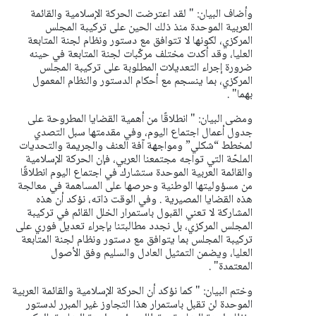
وأضاف البيان: " لقد اعترضت الحركة الإسلامية والقائمة
العربية الموحدة منذ ذلك الحين على تركيبة المجلس
المركزي، لكونها لا تتوافق مع دستور ونظام لجنة المتابعة
العليا، وقد أكدت مختلف مركّبات لجنة المتابعة في حينه
ضرورة إجراء التعديلات المطلوبة على تركيبة المجلس
المركزي، بما ينسجم مع أحكام الدستور والنظام المعمول
بهما" .
ومضى البيان: " انطلاقًا من أهمية القضايا المطروحة على
جدول أعمال اجتماع اليوم، وفي مقدمتها سبل التصدي
لمخطط “شكلي” ومواجهة آفة العنف والجريمة والتحديات
الملحّة التي تواجه مجتمعنا العربي، فإن الحركة الإسلامية
والقائمة العربية الموحدة ستشارك في اجتماع اليوم انطلاقًا
من مسؤوليتها الوطنية وحرصها على المساهمة في معالجة
هذه القضايا المصيرية .
وفي الوقت ذاته، نؤكد أن هذه
المشاركة لا تعني القبول باستمرار الخلل القائم في تركيبة
المجلس المركزي، بل نجدد مطالبتنا بإجراء تعديل فوري على
تركيبة المجلس بما يتوافق مع دستور ونظام لجنة المتابعة
العليا، ويضمن التمثيل العادل والسليم وفق الأصول
المعتمدة" .
وختم البيان: " كما نؤكد أن الحركة الإسلامية والقائمة العربية
الموحدة لن تقبل باستمرار هذا التجاوز غير المبرر لدستور