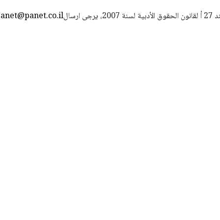
استعمال المضامين بموجب بند 27 أ لقانون الحقوق الأدبية لسنة 2007، يرجى ارسال
anet@panet.co.il