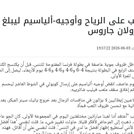
 على الرياح وأوجيه-ألياسيم ليبلغ
ولان جاروس
19:57:
ي ظل ظروف جوية عاصفة في بطولة فرنسا المفتوحة للتنس، قبل أن يكتسح الكن
فيليكس أوجيه-ألياسيم المصنف الرابع في البطولة بنتيجة 4-6 و6-4 و6-4 و6-4 يوم الأربعاء، ليصل
للمرة الأولى.
يوم عاصف، انقض أوجيه-ألياسيم على إرسال كوبولي في الشوط العاشر ليحسم
 تم إغلاق سقف ملعب فيليب شاترييه.
عبين إيطاليين لا يزالون في منافسات الرجال بعد خروج يانيك سينر المبكر، بعد
"أعتقد أننا لعبنا مباراتين مختلفتين اليوم. في المجموعة الأولى، كان الجو عا
.
ذهبت إلى المرحاض لأفكر قليلا. حاولت تغيير شيء ما. قلت لنفسي 'هذا أفضل
أنني أستطيع إظهار أفضل ما لدي في التنس'. قلت لنفسي علي أن أقاتل، فهذه
ارى جهدي في جميع مبارياتي. لذا، أنا سعيد جدا اليوم".