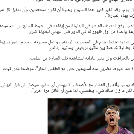
 يوم، وقد تغير كثيرا هذا الأسبوع وعلينا أن نكون مستعدين، وأن نتقبل كل شي
 بهذه المباراة".
اعب، رفع المصنف العاشر في البطولة من إيقاعه في الشوط السابع من المجموعة
عة واحدة من أول ظهور له في الدور قبل النهائي لبطولة كبرى.
ي (24 عاما) على صدره عندما تقدم في المجموعة الرابعة، وواصل مسيرته ليحسم الفوز بسهول
 إيطالية خالصة بين ماتيو بريتيني وماتيو أرنالدي.
الخرافات ولن يغير عاداته لمشاهدة تلك المباراة من الملعب.
ادة شد خيوط مضربي منذ أسبوعين حتى مع الطقس الحار"، موضحا مدى ثبات
 يوميا وأتناول العشاء مع الأصدقاء. لا يهمني أي ماتيو سيصل إلى قبل النهائي. 
كن ما زال هناك شيء ينقصني، لذا عليّ أن أقاتل مرة أخرى".