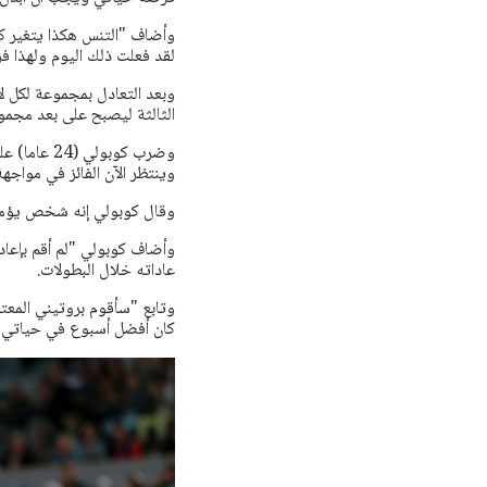
وأضاف "التنس هكذا يتغير كل
لقد فعلت ذلك اليوم ولهذا فزت
وبعد التعادل بمجموعة لكل ل
الثالثة ليصبح على بعد مجمو
وضرب كوبول
وينتظر الآن الفائز في مواجهة
وقال كوبولي إنه شخص يؤمن ب
وأضاف كوبولي "لم أقم بإع
عاداته خلال البطولات.
وتابع "سأقوم بروتيني المعتاد
كان أفضل أسبوع في حياتي، ل