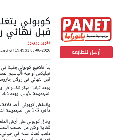
كوبولي يتغلب
قبل نهائي ر
تقرير رويترز
أرسل للطابعة
03-06-2026 19:49:31
اخر تحديث: 03-06-2026 22
بدأ فلافيو كوبولي بطيئا ف
قبل النهائي في رولان جاروس 
وبعد تبادل مبكر للكسر في 
المجموعة الأولى، وبعد ذلك
وانتفض كوبولي، أحد ثلاثة لا
تأخره 3-1 في المجموعة الثانية مع تحسن ظروف اللعب فجأة.
وقال كوبولي على أرض الملعب 
للغاية وكان من الصعب اللعب
ملعب لعبت عليه في حياتي، ل
فرصة حياتي ويجب أن أبذل قص