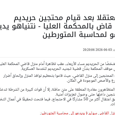
ر من 50 معتقلا بعد قيام محتجين حريديم
 قاض بالمحكمة العليا - نتنياهو يدي
عو لمحاسبة المتورطين
20:20:
تقلت الشرطة أكثر من 50 شخصًا من الحريديم مساء الأربعاء، عقب تظاهرة أمام منزل قاضي المحكمة العليا
ى موقف المحكمة بشأن قضية تجنيد الحريديم للخدمة العسكرية.
 المحتجين إلى منزل القاضي، حيث قاموا بتحطيم نوافذ المنزل وإلحاق أضرار
زرع والأصص الموجودة في المكان.
المتظاهرون مغادرة المنطقة على متن حافلة، إلا أن قوات كبيرة من الشرطة تدخ
حتجين داخلها حتى وصول تعزيزات أمنية.
وأعلنت الشرطة في وقت لاحق اعتقال أكثر من 50 مشاركًا في الاحتجاج، فيما فتحت تحقيقًا في أعمال 
ات.
منزل القاضي سولبرغ ويدعو إلى محاسبة المتورطين