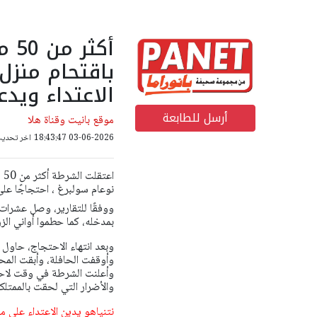
أكث
باقتحام منزل
الاعتداء ويد
أرسل للطابعة
موقع بانيت وقناة هلا
03-06-2026 18:43:47
اخر تحديث: 03-06-2026 06
اع
نوعام سولبرغ ، احتجاجًا عل
ووفقًا للتقارير، وصل عشرات
بمدخله، كما حطموا أواني ال
وبعد انتهاء الاحتجاج، حاول 
وأوقفت الحافلة، وأبقت الم
والأضرار التي لحقت بالممتلك
نتنياهو يدين الاعتداء على 