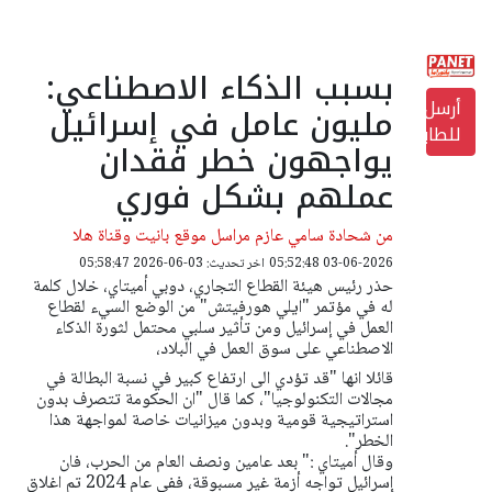
بسبب الذكاء الاصطناعي:
أرسل
مليون عامل في إسرائيل
للطابعة
يواجهون خطر فقدان
عملهم بشكل فوري
من شحادة سامي عازم مراسل موقع بانيت وقناة هلا
03-06-2026 05:52:48
اخر تحديث: 03-06-2026 05:58:47
حذر رئيس هيئة القطاع التجاري، دوبي أميتاي، خلال كلمة
له في مؤتمر "ايلي هورفيتش" من الوضع السيء لقطاع
العمل في إسرائيل ومن تأثير سلبي محتمل لثورة الذكاء
الاصطناعي على سوق العمل في البلاد،
قائلا انها "قد تؤدي الى ارتفاع كبير في نسبة البطالة في
مجالات التكنولوجيا"، كما قال "ان الحكومة تتصرف بدون
استراتيجية قومية وبدون ميزانيات خاصة لمواجهة هذا
الخطر".
وقال أميتاي :" بعد عامين ونصف العام من الحرب، فان
إسرائيل تواجه أزمة غير مسبوقة، ففي عام 2024 تم اغلاق