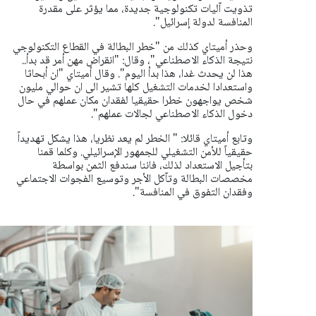
تذويت آليات تكنولوجية جديدة، مما يؤثر على مقدرة
المنافسة لدولة إسرائيل".
وحذر أميتاي كذلك من "خطر البطالة في القطاع التكنولوجي
نتيجة الذكاء الاصطناعي"، وقال: "انقراض مهن أمر قد بدأ..
هذا لن يحدث غدا، هذا بدأ اليوم".
وقال أميتاي "ان أبحاثا
واستعدادا لخدمات التشغيل كلها تشير الى ان حوالي مليون
شخص يواجهون خطرا حقيقيا لفقدان مكان عملهم في حال
دخول الذكاء الاصطناعي لجالات عملهم".
وتابع أميتاي قائلا: " الخطر لم يعد نظريا، هذا يشكل تهديداً
حقيقياً للأمن التشغيلي للجمهور الإسرائيلي. وكلما قمنا
بتأجيل الاستعداد لذلك، فاننا سندفع الثمن بواسطة
مخصصات البطالة وتآكل الأجر وتوسيع الفجوات الاجتماعي
وفقدان التفوق في المنافسة".