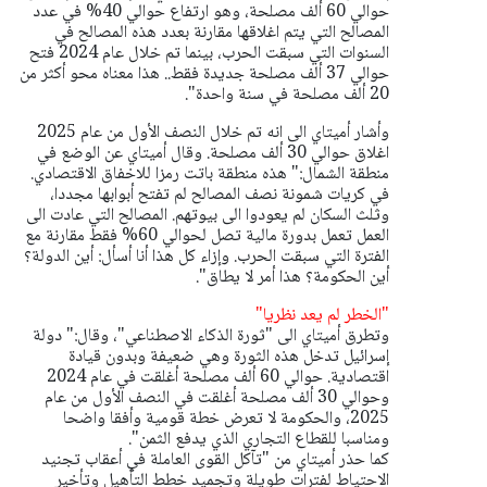
حوالي 60 ألف مصلحة، وهو ارتفاع حوالي 40% في عدد
المصالح التي يتم اغلاقها مقارنة بعدد هذه المصالح في
السنوات التي سبقت الحرب، بينما تم خلال عام 2024 فتح
حوالي 37 ألف مصلحة جديدة فقط.. هذا معناه محو أكثر من
20 ألف مصلحة في سنة واحدة".
وأشار أميتاي الى انه تم خلال النصف الأول من عام 2025
اغلاق حوالي 30 ألف مصلحة.
وقال أميتاي عن الوضع في
منطقة الشمال:" هذه منطقة باتت رمزا للاخفاق الاقتصادي.
في كريات شمونة نصف المصالح لم تفتح أبوابها مجددا،
وثلث السكان لم يعودوا الى بيوتهم. المصالح التي عادت الى
العمل تعمل بدورة مالية تصل لحوالي 60% فقط مقارنة مع
الفترة التي سبقت الحرب. وإزاء كل هذا أنا أسأل: أين الدولة؟
أين الحكومة؟ هذا أمر لا يطاق".
"الخطر لم يعد نظريا"
وتطرق أميتاي الى "ثورة الذكاء الاصطناعي"، وقال:" دولة
إسرائيل تدخل هذه الثورة وهي ضعيفة وبدون قيادة
اقتصادية. حوالي 60 ألف مصلحة أغلقت في عام 2024
وحوالي 30 ألف مصلحة أغلقت في النصف الأول من عام
2025، والحكومة لا تعرض خطة قومية وأفقا واضحا
ومناسبا للقطاع التجاري الذي يدفع الثمن".
كما حذر أميتاي من "تآكل القوى العاملة في أعقاب تجنيد
الاحتياط لفترات طويلة وتجميد خطط التأهيل وتأخير