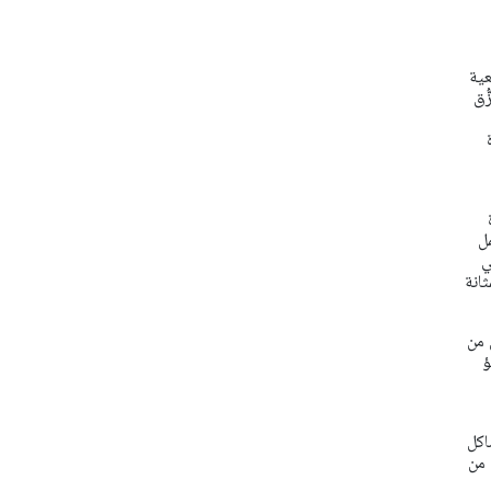
لطبيعية
ُق
ة
مل
ي
انة
 من
ؤ
ن مشاكل
خضعت أمهاتهم إلى العملية القيصرية، وذلك مقارنةً مع نحو 6% من