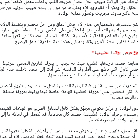
تي توشك على الولادة طبيعياً، مثل: معدل ضربات القلب وكذلك معدل ضغط الدم، 
طلق، ولا يمكن أن تقوم بها الأم بمفردها من دون أن يتابع طبيب التوليد عن طر
ية الألتراساوند مجريات وتطوُّر عملية الولادة.
يتم تعصيرها وشفطها من صدر الأم خلال الطلق ومن أجل تحفيز وتنشيط الولادة
جاحها، لا يتم التخلُّص منها إطلاقاً؛ بل على العكس من ذلك تماماً؛ فهي عبارة 
 يكون غنياً بالعناصر الغذائية الأساسية وكذلك الأجسام المضادة التي تعزز مناعة
لمدة تقارب ستة الأشهر وتقديمه في هذه المدة لتغذية الطفل الرضيع.
زز فرص الولادة الطبيعية؟
تابعة حملك، تاريخكِ الطبي؛ حيث إنه يجب أن يعرف التاريخ الصحي المرتبط
 الأول؛ لكي يطلع على الظروف الدقيقة التي أدّت إلى اتخاذ الأطباء خَيار الول
 أن يقرر خطة لمحاولة تجنُّب المتاح تجنُّبه منها.
حديداً، على ممارسة الرياضة البدنية المناسبة لمثل حالتكِ، وعن طريق أخصائي
؛ لكي تحصلي على المرونة العضلية الهامة؛ خاصة فيما يرتبط بمرونة منطقة
الرحم تحديداً.
ولادة أو مركز حكومي مجهّز بشكل كامل للتعامل السريع مع الولادات القيصر
 سيقوم بإجراء الولادة الطبيعية حسبما كان مخططاً، قد يُضطر في لحظة ما إلى
راء الولادة القيصرية لاحقاً.
ة الحمل، ظهور أيّ عامل أو عرَض محدد من عوامل وأعراض الخطر المعروفة، وا
 أن صحة ونجاح الحمل حتى نهايته تسير نحو اتجاه خطر قد يهدد الأم أو حياة