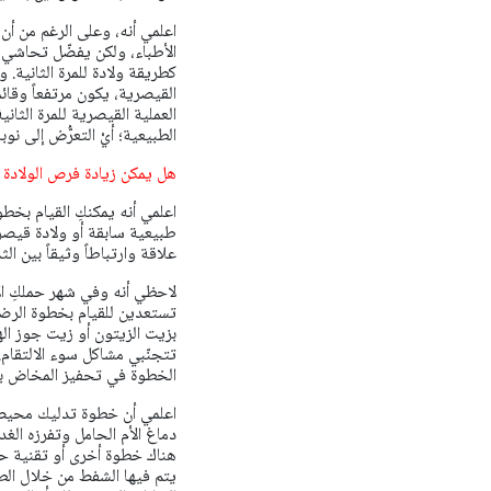
اعلمي أنه، وعلى الرغم من أ
الأطباء، ولكن يفضّل تحاشي 
كطريقة ولادة للمرة الثانية.
القيصرية، يكون مرتفعاً وقائ
العملية القيصرية للمرة الثان
الطبيعية؛ أيْ التعرُّض إلى نو
هل يمكن زيادة فرص الولادة 
اعلمي أنه يمكنكِ القيام بخط
طبيعية سابقة أو ولادة قيصري
علاقة وارتباطاً وثيقاً بين ا
لاحظي أنه وفي شهر حملكِ ا
تستعدين للقيام بخطوة الرضا
بزيت الزيتون أو زيت جوز ال
تتجنّبي مشاكل سوء الالتقام
الخطوة في تحفيز المخاض بشك
اعلمي أن خطوة تدليك محيط ا
دماغ الأم الحامل وتفرزه الغد
هناك خطوة أخرى أو تقنية حد
يتم فيها الشفط من خلال الط