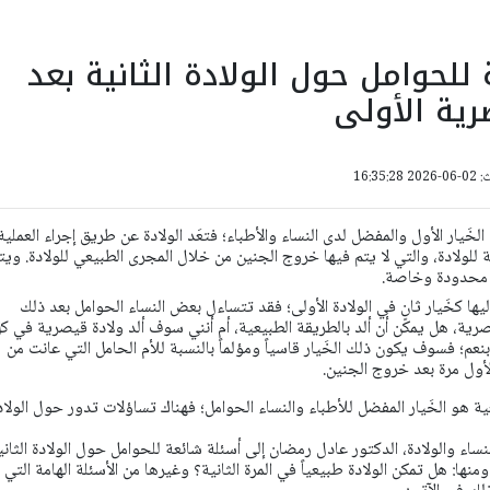
للحوامل حول الولادة الثانية بعد
رية الأولى
16:35:
الخَيار الأول والمفضل لدى النساء والأطباء؛ فتعَد الولادة عن طريق إجراء العملية
 للولادة، والتي لا يتم فيها خروج الجنين من خلال المجرى الطبيعي للولادة. ويت
ة محدودة وخاصة.
يها كخَيار ثانٍ في الولادة الأولى؛ فقد تتساءل بعض النساء الحوامل بعد ذلك
رية، هل يمكن أن ألد بالطريقة الطبيعية، أم أنني سوف ألد ولادة قيصرية في كل
نعم؛ فسوف يكون ذلك الخَيار قاسياً ومؤلماً بالنسبة للأم الحامل التي عانت من
أول مرة بعد خروج الجنين.
عية هو الخَيار المفضل للأطباء والنساء الحوامل؛ فهناك تساؤلات تدور حول الولاد
اء والولادة، الدكتور عادل رمضان إلى أسئلة شائعة للحوامل حول الولادة الثاني
ومنها: هل تمكن الولادة طبيعياً في المرة الثانية؟ وغيرها من الأسئلة الهامة التي