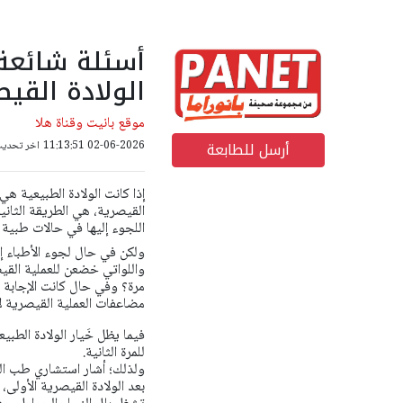
أسئلة شائعة 
الولادة القيص
موقع بانيت وقناة هلا
أرسل للطابعة
02-06-2026 11:13:51
اخر تحديث: 02-06-2026 28
إذا كانت الولادة الطبيعية هي 
القيصرية، هي الطريقة الثانية
اللجوء إليها في حالات طبي
ولكن في حال لجوء الأطباء إل
واللواتي خضعن للعملية القيص
مرة؟ وفي حال كانت الإجابة ب
مضاعفات العملية القيصرية ل
فيما يظل خَيار الولادة الطبي
للمرة الثانية.
ولذلك؛ أشار استشاري طب النس
بعد الولادة القيصرية الأولى، 