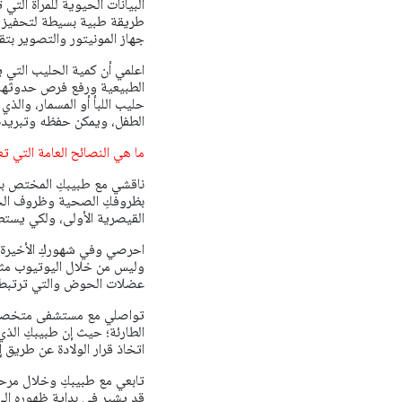
البيانات الحيوية للمرأة ال
طريقة طبية بسيطة لتحفيز ال
جهاز المونيتور والتصوير بتقن
اعلمي أن كمية الحليب التي 
الطبيعية ورفع فرص حدوثها ون
حليب اللبأ أو المسمار، والذي
الطفل، ويمكن حفظه وتبريده 
ما هي النصائح العامة التي تع
ناقشي مع طبيبكِ المختص بم
بظروفكِ الصحية وظروف الجنين
القيصرية الأولى، ولكي يستطيع
احرصي وفي شهوركِ الأخيرة ت
وليس من خلال اليوتيوب مثلا
عضلات الحوض والتي ترتبط ب
تواصلي مع مستشفى متخصص لل
الطارئة؛ حيث إن طبيبكِ الذي
اتخاذ قرار الولادة عن طريق إج
تابعي مع طبيبكِ وخلال مرحل
قد يشير في بداية ظهوره إلى