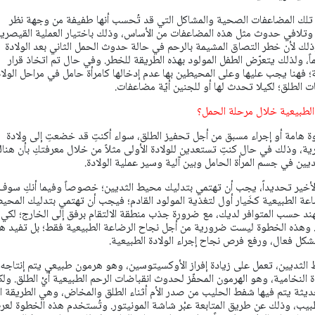
ن تلك المضاعفات الصحية والمشاكل التي قد تُحسب أنها طفيفة من وجهة نظر
وتلافي حدوث مثل هذه المضاعفات من الأساس، وذلك باختيار العملية القيصري
 وذلك لأن خطر التصاق المشيمة بالرحم في حالة حدوث الحمل الثاني بعد الولادة
ماً، ولذلك يتعرّض الطفل المولود بهذه الطريقة للخطر. وفي حال تم اتخاذ قرار
ية؛ فهنا يجب عليها وعلى المحيطين بها عدم إدخالها كامرأة حامل في مراحل الولا
بات الطلق؛ لكيلا تحدث لها أو للجنين أيّة مضاعفات.
الطبيعية خلال مرحلة الحمل؟
وة هامة أو إجراء مسبق من أجل تحفيز الطلق، سواء أكنتِ قد خضعتِ إلى ولادة
ة، وذلك في حال كنتِ تستعدين للولادة الأولى مثلاً من خلال معرفتكِ بأن هناك
لثديين في جسم المرأة الحامل وبين آلية وسير عملية الولادة.
لأخير تحديداً، يجب أن تهتمي بتدليك محيط الثديين؛ خصوصاً وفيما أنكِ سوف
عة الطبيعية كخَيار أول لتغذية المولود القادم؛ فيجب أن تهتمي بتدليك المحي
هند حسب المتوافر لديك، مع ضرورة جذب منطقة الالتقام برفق إلى الخارج؛ لكي
. وهذه الخطوة ليست ضرورية من أجل نجاح الرضاعة الطبيعية فقط؛ بل تفيد ه
ل فعال، ورفع فرص نجاح إجراء الولادة الطبيعية.
لثديين، تعمل على زيادة إفراز الأوكسيتوسين، وهو هرمون طبيعي يتم إنتاجه
ة النخامية، وهو الهرمون المحفّز لحدوث انقباضات الرحم الطبيعية أيْ الطلق. ول
يثة يتم فيها شفط الحليب من صدر الأم أثناء الطلق والمخاض، وهي الطريقة ا
بيب، وذلك عن طريق المتابعة عبْر شاشة المونيتور. وتُستخدم هذه الخطوة لع