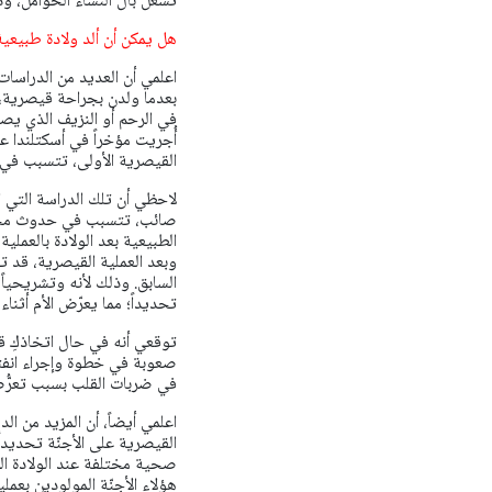
تشغل بال النساء الحوامل، وذ
هل يمكن أن ألد ولادة طبيعية
بعدما ولدن بجراحة قيصرية، 
في الرحم أو النزيف الذي يص
القيصرية الأولى، تتسبب في م
لاحظي أن تلك الدراسة التي ان
صائب، تتسبب في حدوث مخاطر
الطبيعية بعد الولادة بالعملي
وبعد العملية القيصرية، قد 
السابق. وذلك لأنه وتشريحياً
تحديداً؛ مما يعرّض الأم أثنا
توقعي أنه في حال اتخاذكِ قرا
صعوبة في خطوة وإجراء انفت
في ضربات القلب بسبب تعرُّض
اعلمي أيضاً، أن المزيد من ال
هؤلاء الأجنّة المولودين بعمل