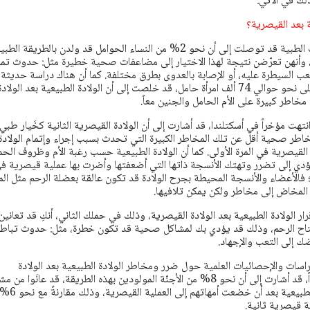
لك في الآتي:
 بعد القيصرية؟
اعلمي أن العديد من الدراسات الطبية قد توصلت إلى أن نحو 2% من النساء الحوامل قد ولدن بالطريقة ا
وأنهن تعرّضن نتيجة لهذا الاختيار إلى مضاعفات صحية خطيرة مثل: حدوث تمزّ
عب السيطرة عليه، أو الإصابة بالعدوى بطرق مختلفة. كما أن هناك دراسة حديثة
أُجريت مؤخراً في أسكتلندا على نحو حوالي 74 ألف امرأة حامل، قد خلصت إلى أن الولادة الطبيعية بعد الولاد
خاطر كبيرة على الأم الحامل والجنين معاً.
تهت مؤخراً في أسكتلندا، قد أشارت إلى أن الولادة القيصرية الثانية كخَيار طبي
 صحية أقل عن تلك المخاطر الكبيرة التي تحدث بسبب إجراء وإتمام الولادة
ة القيصرية في المرة الأولى. كما أن الولادة الطبيعية حسب رغبة الأم وظروف الح
تؤدي إلى تضرر وتهتك الأنسجة ذاتها التي أضعفتها وأضرت بها عملية قيصرية ف
؛ فالأعضاء والأنسجة المحيطة بجرح الولادة قد تكون عالقة بعضلة الرحم مثل المث
ء المخاض إلى مخاطر ولكن يمكن تلافيها.
ر الولادة الطبيعية بعد الولادة القيصرية، وذلك في حملك الثاني، أنكِ قد تعانين
اح الرحم، وذلك قد يؤدي بك لمشاكل صحية قد تكون خطرة، مثل: حدوث تباط
ك إلى التعب والإجهاد.
دراسات والإحصائيات العلمية حول ضرر ومخاطر الولادة الطبيعية بعد الولادة
القيصرية على الأجنّة تحديداً، قد أشارت إلى أن نحو 8% من الأجنّة المولودين بهذه الطريقة، قد عانَوا م
صحية مختلفة عند الولادة الطبيعية بعد أن 
ية قيصرية ثانية.