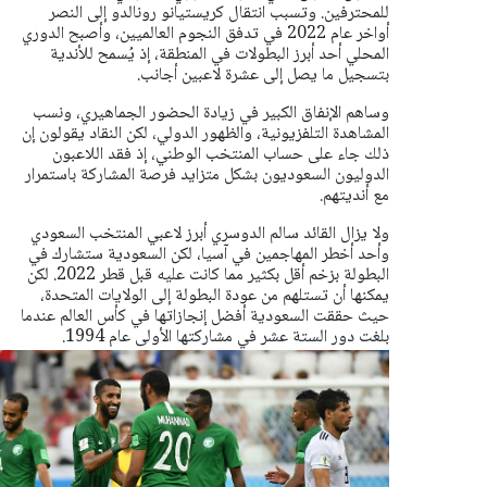
للمحترفين.
وتسبب ​انتقال كريستيانو رونالدو إلى ​النصر
أواخر عام 2022 ⁠في تدفق النجوم العالميين، وأصبح الدوري
المحلي أحد أبرز البطولات في المنطقة، إذ يُسمح للأندية
بتسجيل ما يصل إلى عشرة لاعبين أجانب.
وساهم الإنفاق ​الكبير في زيادة الحضور الجماهيري، ونسب
المشاهدة التلفزيونية، والظهور الدولي، لكن النقاد ​يقولون إن
⁠ذلك جاء على حساب المنتخب الوطني، إذ فقد اللاعبون
الدوليون السعوديون بشكل متزايد فرصة المشاركة باستمرار
مع أنديتهم.
ولا يزال القائد سالم الدوسري أبرز لاعبي المنتخب السعودي
وأحد أخطر المهاجمين في آسيا، لكن السعودية ⁠ستشارك ​في
البطولة بزخم أقل بكثير مما كانت عليه قبل ​قطر 2022. لكن
يمكنها أن تستلهم من عودة البطولة إلى الولايات المتحدة،
حيث حققت السعودية أفضل إنجازاتها في كأس العالم عندما ​
بلغت دور الستة عشر في مشاركتها الأولى عام 1994.