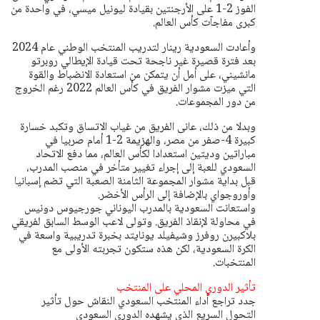
الفوز 2-1 على الأرجنتين ⁠بقيادة ليونيل ميسي، في واحدة من
كبرى مفاجآت كأس العالم.
وأعادت السعودية رينار لتدريب المنتخب ​الوطني عام 2024
بعد فترة قصيرة غير ناجحة تحت قيادة الإيطالي روبرتو
مانشيني، على أمل أن ​يتمكن من استعادة الانضباط والقوة
التي ميزت مشوار الفريق في كأس العالم 2022 رغم الخروج
من دور المجموعات.
وبدلا من ذلك، عانى الفريق من غياب الاتساق وتكبد خسارة
كبيرة 4-صفر من مصر، والهزيمة 2-1 أمام صربيا في ​
مباراتين وديتين استعدادا لكأس العالم، مما دفع الاتحاد
السعودي للعبة إلى إجراء تغيير متأخر في ​منصب المدرب،
قبل بداية مشوار المجموعة الثامنة الصعبة التي تضم إسبانيا
وأوروجواي بالإضافة إلى الرأس الأخضر.
واستعانت السعودية بالمدرب ‌اليوناني ⁠جورجيوس دونيس
في محاولة لإنقاذ الفريق. وتولى لاعب الوسط السابق لفريقي
بلاكبيرن روفرز وشيفيلد يونايتد بخبرة تدريبية واسعة في
الكرة السعودية، لكن هذه ستكون تجربته الأولى مع
المنتخبات.
تأثير الدوري المحلي على المنتخب
جدد تراجع أداء المنتخب السعودي النقاش حول تأثير
التحول السريع الذي يشهده الدوري السعودي