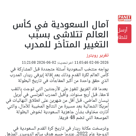
آمال السعودية في كأس
أرسل
العالم تتلاشى بسبب
للطابعة
التغيير المتأخر للمدرب
تقرير رويترز
02-06-2026 11:05:46
اخر تحديث: 02-06-2026 11:21:08
يواجه منتخب السعودية أسئلة متجددة قبل المشاركة في
كأس العالم لكرة القدم وذلك بعد إقالة إيرفي رينار، المدرب
الذي حقق واحدة ​من أكبر المفاجآت في تاريخ البطولة
بعدما قاد الفريق للفوز على الأرجنتين التي ‌توجت باللقب
لاحقا، قبل أربع سنوات.
وأقيل المدرب الفرنسي في أبريل
نيسان الماضي، قبل أقل من شهرين على انطلاق النهائيات في
أمريكا الشمالية بعد مسيرة من النتائج المخيبة للآمال، والتي
أثارت مخاوف بشأن جاهزية السعودية لخوض ​البطولة
الموسعة التي تضم 48 فريقا.
وترسخت مكانة رينار في تاريخ كرة القدم السعودية في ​
الدوحة عام 2022، عندما حسم هدف سالم الدوسري المذهل