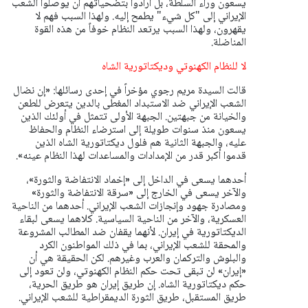
يسعون وراء السلطة، بل أرادوا بتضحياتهم أن يوصلوا الشعب
الإيراني إلى "كل شيء" يطمح إليه. ولهذا السبب فهم لا
يقهرون، ولهذا السبب يرتعد النظام خوفاً من هذه القوة
المناضلة.
لا للنظام الكهنوتي وديكتاتورية الشاه
قالت السيدة مريم رجوي مؤخراً في إحدى رسائلها: «إن نضال
الشعب الإيراني ضد الاستبداد المغطی بالدین يتعرض للطعن
والخيانة من جبهتين. الجبهة الأولى تتمثل في أولئك الذين
يسعون منذ سنوات طويلة إلى استرضاء النظام والحفاظ
عليه، والجبهة الثانية هم فلول ديكتاتورية الشاه الذين
قدموا أكبر قدر من الإمدادات والمساعدات لهذا النظام عينه».
أحدهما يسعى في الداخل إلى «إخماد الانتفاضة والثورة»،
والآخر يسعى في الخارج إلى «سرقة الانتفاضة والثورة»
ومصادرة جهود وإنجازات الشعب الإيراني. أحدهما من الناحية
العسكرية، والآخر من الناحية السياسية. كلاهما يسعى لبقاء
الديكتاتورية في إيران. لأنهما يقفان ضد المطالب المشروعة
والمحقة للشعب الإيراني، بما في ذلك المواطنون الكرد
والبلوش والتركمان والعرب وغيرهم. لكن الحقيقة هي أن
«إيران» لن تبقى تحت حكم النظام الكهنوتي، ولن تعود إلى
حكم ديكتاتورية الشاه. إن طريق إيران هو طريق الحرية،
طريق المستقبل، طريق الثورة الديمقراطية للشعب الإيراني.