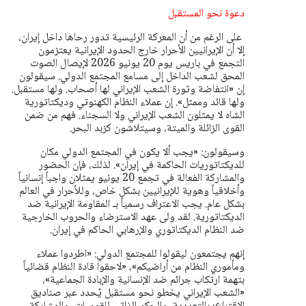
دعوة نحو المستقبل
على الرغم من أن المعركة الرئيسية تدور رحاها داخل إيران،
إلا أن الإيرانيين الأحرار خارج الحدود الإيرانية يعتزمون
التجمع في باريس يوم 20 يونيو 2026 لإيصال الصوت
المحق لشعب الداخل إلى مسامع المجتمع الدولي. سيقولون
إن «انتفاضة وثورة الشعب الإيراني لها أصحاب. ولها مستقبل.
ولها قائد وممثل». إن عملاء النظام الكهنوتي وديكتاتورية
الشاه لا يمثلون الشعب الإيراني ولا السجناء. فهم من ضمن
القوى الزائلة والميتة، وسيتلاشون كزبد البحر.
وسيقولون: «يجب ألا يكون في المجتمع الدولي مكان
للديكتاتوريات الحاكمة في إيران». لذلك، فإن الحضور
والمشاركة الفعالة في تجمع 20 يونيو يمثلان واجباً إنسانياً
وأخلاقياً وهوية للإيرانيين بشكل خاص، وللأحرار في العالم
بشكل عام. يجب الاعتراف رسمياً بـ المقاومة الإيرانية ضد
الديكتاتورية. لقد ولى عهد الاسترضاء والحروب الخارجية
ضد النظام الديكتاتوري والإرهابي الحاكم في إيران.
إنهم يجتمعون ليقولوا للمجتمع الدولي: «اطردوا عملاء
ومأموري النظام من أراضيكم»، «لاحقوا قادة النظام قضائياً
بتهمة ارتكاب جرائم ضد الإنسانية والإبادة الجماعية»،
«الشعب الإيراني يخطو نحو مستقبل يُحدد عبر صناديق