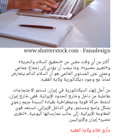
www.shutterstock.com - Panadesign
أكثر من أي وقت مضى من «تحقيق السلام والحرية»
و«تغيير مصيره». وما يجب أن يؤدي إلى إجماع جماعي
وعملي على المستوى العالمي هو أن السلام الدائم يتعارض
تماماً مع وجود ديكتاتورية ولاية الفقيه.
من أجل إنهاء الديكتاتورية في إيران، تستمر الاحتجاجات
بفاعلية من داخل وخارج الحدود الإيرانية. ففي خارج إيران،
تنشط حركة قوية وديمقراطية بقيادة السيدة مريم رجوي
بشكل واسع ومستمر، وفي الداخل الإيراني، تستعد قوى
المقاومة الإيرانية، إلى جانب ممارساتها اليومية، «لتقرير
مصير» إيران والإيرانيين.
مأزق نظام ولاية الفقيه