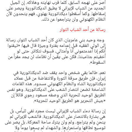
أصر على نهجه السابق، كلما قرب نهايته وهلاكه. إن الجيل
الجديد من الشباب الإيراني لا يطيق الديكتاتورية ويصر على
إسقاطها. وكما أسقطوا ديكتاتورية بهلوي، فهم يتحدون الآن
النظام الكهنوتي ولن يتراجعوا عن ذلك.
رسالة من أحد الشباب الثوار
وجه وحيد بني عامريان، الذي كان أحد الشباب الثوار، رسالة
إلى الولي الفقيه قبل إعدامه بفترة وجيزة قال فيها: «تيقنوا
أنكم إذا أعدمتموني أنا وأمثالي، فسوف نتكاثر. حتى لو
أخفيتم جثاميننا، فكن على يقين أن نظامك لن يجد مفراً من
السقوط».
نعم، طالما بقي شخص واحد يقف ضد الديكتاتورية في
إيران، فإن طريق سرقة الثورة والانتفاضة من قبل عملاء
ديكتاتورية الشاه والنظام الكهنوتي مسدود. هذه القامات
الشامخة تضمن انتصار الشعب على الديكتاتورية. وهو نفس
الطريق الوحيد للحرية الذي وصفه مسعود رجوي قائلاً إن
«جيش التحرير هو الطريق الوحيد للحرية».
إن رسالة دماء الشباب الإيراني ليست مجرد نفي لليأس، بل
هي بشارة بالانتصار على الديكتاتورية. فالشعب الإيراني لم
ينحنِ ولم يتراجع، ولم ولن يترك ساحة المعركة، بل يصر على
توسيع نطاقها واستمرارها. والشهداء لم يسعوا يوماً ولا