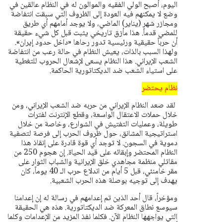
اليوم، أصبح الولي الفقيه والموالون له في النظام عالقين في
وضع لا يمكنهم فيه العودة إلى الظروف التي سبقت انتفاضة
ومجازر شهر (يناير) الماضي، ولا يوجد أمامهم أي طريق
للمضي قدماً. هذا مأزق تاريخي يثبت قبل كل شيء حقيقة
أن حرباً حقيقية ورئيسية تدور رحاها «داخل حدود إيران».
ولهذا السبب بالذات، يعيش النظام في حالة رعب من انتفاضة
الشعب الإيراني. هذا النظام يسعى لإشعال الحروب للتغطية
على استياء الشعب ضد الديكتاتورية الحاكمة.
نظام يحتضر
لقد صعد النظام الإيراني من حربه ضد الشعب الإيراني، ومن
خلال حملات الاعتقال الواسعة، وقطع الإنترنت لفترات
طويلة، وعمليات التفتيش في الشوارع، وخاصة من خلال
استراتيجية المشانق، حول ظروف الحرب إلى فرصة لتصفية
دموية في السجون. لا توجد أي قوة قادرة على إنقاذ هذا
النظام المحتضر وإبقائه على قيد الحياة. إن هجوم 250 من
مقاتلي منظمة مجاهدي خلق الإيرانية والشباب الثوار على
مقر خامنئي، قبل 5 أيام من اندلاع حرب الـ 40 يوماً، كان
يهدف إلى توجيه بوصلة هذه الحرب الشعبية.
ومؤخراً، قال أحد الذين تم إعدامهم في رسالة له إن إعدامنا
سيوسع نطاق المعركة ضد الديكتاتورية. هذه هي الحقيقة
التي يواجهها النظام الآن. فكلما نفذ المزيد من الإعدامات وكلما