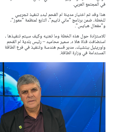
في المجتمع العربي.
هذا وقد تم اختيار مدينة ام الفحم لبدء تنفيذ تجريبي
للخطة، ضمن برنامج "ماني تاييم"، التابع لمنظمة "معوز"،
و"مفعال هبايس".
للاستزادة حول هذه الخطة وما تعنيه وكيف سيتم تنفيذها ،
استضافت قناة هلا د. سمير محاميد – رئيس بلدية ام الفحم
واوريئيل ببتشيك، مدير قسم هندسة وتنفيذ في فرع الطاقة
المستدامة في وزارة الطاقة.