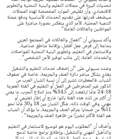
تحديات كبيرة في مجالات التعليم والبنية التحتية والتطوير
الاقتصادي، وأن تقليص الموارد المخصصة لهذه المجالات
سيضعف قدرتها على تقديم الخدمات الأساسية ودفع عجلة
التنمية المحلية، الأمر الذي ينعكس بصورة مباشرة على
المواطنين والعائلات العاملة" .
وأكد بسيوني أن "العمال والعائلات في المجتمع العربي
بحاجة إلى فرص عمل أفضل، وإقامة مناطق صناعية،
والاستثمار في التعليم، وتطوير البنية التحتية للمواصلات
والخدمات العامة، إلى جانب توفير الأمن الشخصي" .
وشدد بسيوني على "أن إضعاف خدمات التعليم والتشغيل
يغذي بشكل مباشر دائرة العنف والجريمة، خاصة في صفوف
الشباب. فالمعطيات تشير إلى أن نسبة الشبان العرب من
الذكور غير المنخرطين في العمل أو التعليم في الفئة العمرية
18–24 عامًا ارتفعت إلى 34.5% منذ اندلاع الحرب، ما يعني
أن أكثر من ثلث هذه الفئة باتوا خارج أي إطار تعليمي أو
مهني. وفي الوقت ذاته، شكّل الشبان بين 18 و30 عامًا نحو
51% من ضحايا جرائم العنف والجريمة، ما يؤكد أن الشباب
هم الفئة الأكثر تضررًا من ظاهرة العنف والجريمة" .
وأضاف أن "المطلوب اليوم هو توسيع الاستثمار في التعليم
والتأهيل المهني والتشغيل، وإطلاق برامج خاصة لدمج
الشباب في سوق العمل، لا تقليص الميزانيات التي تشكل