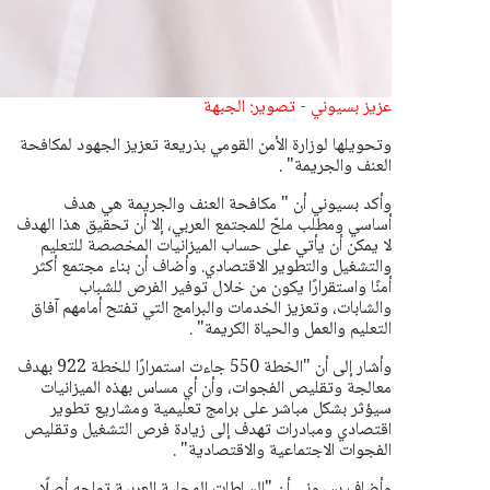
عزيز بسيوني - تصوير: الجبهة
وتحويلها لوزارة الأمن القومي بذريعة تعزيز الجهود لمكافحة
العنف والجريمة" .
وأكد بسيوني أن " مكافحة العنف والجريمة هي هدف
أساسي ومطلب ملحّ للمجتمع العربي، إلا أن تحقيق هذا الهدف
لا يمكن أن يأتي على حساب الميزانيات المخصصة للتعليم
والتشغيل والتطوير الاقتصادي. وأضاف أن بناء مجتمع أكثر
أمنًا واستقرارًا يكون من خلال توفير الفرص للشباب
والشابات، وتعزيز الخدمات والبرامج التي تفتح أمامهم آفاق
التعليم والعمل والحياة الكريمة" .
وأشار إلى أن "الخطة 550 جاءت استمرارًا للخطة 922 بهدف
معالجة وتقليص الفجوات، وأن أي مساس بهذه الميزانيات
سيؤثر بشكل مباشر على برامج تعليمية ومشاريع تطوير
اقتصادي ومبادرات تهدف إلى زيادة فرص التشغيل وتقليص
الفجوات الاجتماعية والاقتصادية" .
وأضاف بسيوني أن "السلطات المحلية العربية تواجه أصلًا