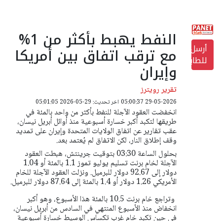
النفط يهبط بأكثر من 1%
أرسل
مع ترقب اتفاق بين أمريكا
للطابعة
وإيران
تقرير رويترز
29-05-2026 05:00:37
اخر تحديث: 29-05-2026 05:01:05
انخفضت العقود الآجلة للنفط بأكثر من واحد بالمئة في
طريقها لتكبد أكبر خسارة أسبوعية منذ أوائل أبريل نيسان،
عقب تقارير عن اتفاق الولايات المتحدة وإيران على تمديد
وقف إطلاق النار، لكن الاتفاق لم يُعتمد بعد.
بحلول الساعة 03:30 بتوقيت جرينتش، هبطت العقود
الآجلة لخام برنت تسليم يوليو تموز 1.1 بالمئة أو 1.04
دولار إلى 92.67 دولار للبرميل. ونزلت العقود الآجلة للخام
الأمريكي 1.26 دولار أو 1.4 بالمئة إلى 87.64 دولار للبرميل.
وتراجع خام برنت 10.5 بالمئة هذا الأسبوع، وهو أكبر
انخفاض منذ الأسبوع المنتهي في السادس من أبريل نيسان،
في حين تكبد خام غرب تكساس الوسيط خسارة أسبوعية