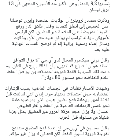
نسبتها 9.2 بالمئة، وهي الأكبر منذ الأسبوع المنتهي في 13
أبريل نيسان.
وذكرت مصادر لرويترز أن الولايات المتحدة وإيران توصلتا
أمس الخميس إلى اتفاق لتمديد وقف إطلاق النار ورفع
القيود المفروضة على الملاحة عبر المضيق، لكن الرئيس
الأمريكي دونالد ترامب لم يوافق عليه حتى الآن، وذكرت
وسائل إعلام رسمية إيرانية إنه لم توضع اللمسات النهائية
عليه بعد.
وقال توني سيكامور المحلل لدى آي.جي "لا يزال التوافق
السائد هو أن الصراع قد انتهى، وأن اتفاقا يلوح في الأفق. وما
دامت تلك السردية قائمة فتوجد احتمالات بأن يواصل النفط
الخام انخفاضه نحو مستوى 80 دولارا".
وشهدت الأسعار تقلبات في الجلسات الماضية بسبب الإشارات
المتضاربة حول احتمالات بانتهاء حرب إيران التي اندلعت قبل
ثلاثة أشهر وبإعادة فتح مضيق هرمز، الذي يمر عبره عادة
نحو خمس الإمدادات العالمية من النفط والغاز الطبيعي
المسال.
ولا يزال حجم حركة المرور عبر المضيق يمثل جزءا
ضئيلا من مستواه قبل الحرب.
وقال محللون في آي.إن.جي إن إعادة فتح المضيق ستمنح
انفراجة فورية لسوق النفط، لكن التعافي لا يزال غير مؤكد.