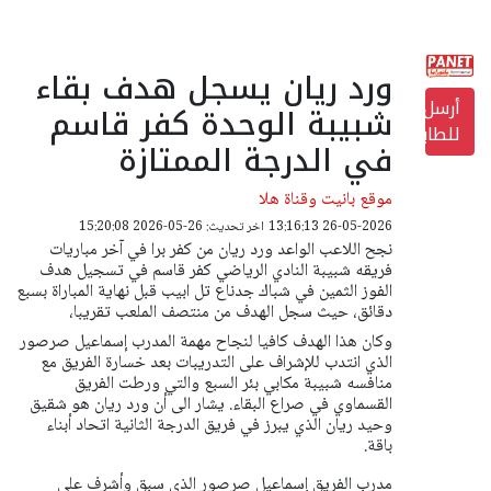
ورد ريان يسجل هدف بقاء
أرسل
شبيبة الوحدة كفر قاسم
للطابعة
في الدرجة الممتازة
موقع بانيت وقناة هلا
26-05-2026 13:16:13
اخر تحديث: 26-05-2026 15:20:08
نجح اللاعب الواعد ورد ريان من كفر برا في آخر مباريات
فريقه شبيبة النادي الرياضي كفر قاسم في تسجيل هدف
الفوز الثمين في شباك جدناع تل ابيب قبل نهاية المباراة بسبع
دقائق، حيث سجل الهدف من منتصف الملعب تقريبا،
وكان هذا الهدف كافيا لنجاح مهمة المدرب إسماعيل صرصور
الذي انتدب للإشراف على التدريبات بعد خسارة الفريق مع
منافسه شبيبة مكابي بئر السبع والتي ورطت الفريق
القسماوي في صراع البقاء. يشار الى أن ورد ريان هو شقيق
وحيد ريان الذي يبرز في فريق الدرجة الثانية اتحاد أبناء
باقة.
مدرب الفريق إسماعيل صرصور الذي سبق وأشرف على