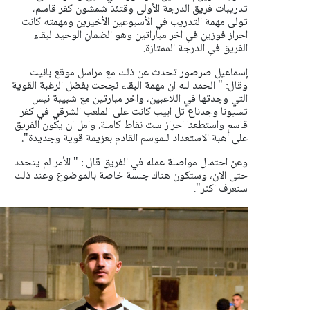
تدريبات فريق الدرجة الأولى وقتئذ شمشون كفر قاسم،
تولى مهمة التدريب في الأسبوعين الأخيرين ومهمته كانت
احراز فوزين في اخر مباراتين وهو الضمان الوحيد لبقاء
الفريق في الدرجة الممتازة.
إسماعيل صرصور تحدث عن ذلك مع مراسل موقع بانيت
وقال: " الحمد لله ان مهمة البقاء نجحت بفضل الرغبة القوية
التي وجدتها في اللاعبين، واخر مبارتين مع شبيبة نيس
تسيونا وجدناع تل ابيب كانت على الملعب الشرقي في كفر
قاسم واستطعنا احراز ست نقاط كاملة. وامل ان يكون الفريق
على أهبة الاستعداد للموسم القادم بعزيمة قوية وجديدة".
وعن احتمال مواصلة عمله في الفريق قال : " الأمر لم يتحدد
حتى الان، وستكون هناك جلسة خاصة بالموضوع وعند ذلك
سنعرف اكثر".