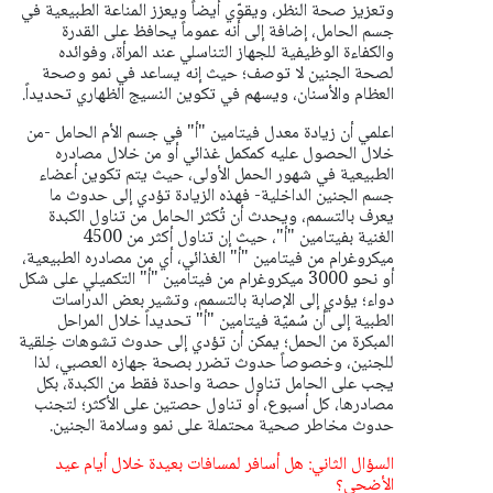
وتعزيز صحة النظر، ويقوّي أيضاً ويعزز المناعة الطبيعية في
جسم الحامل، إضافة إلى أنه عموماً يحافظ على القدرة
والكفاءة الوظيفية للجهاز التناسلي عند المرأة، وفوائده
لصحة الجنين لا توصف؛ حيث إنه يساعد في نمو وصحة
العظام والأسنان، ويسهم في تكوين النسيج الظهاري تحديداً.
اعلمي أن زيادة معدل فيتامين "أ" في جسم الأم الحامل -من
خلال الحصول عليه كمكمل غذائي أو من خلال مصادره
الطبيعية في شهور الحمل الأولى، حيث يتم تكوين أعضاء
جسم الجنين الداخلية- فهذه الزيادة تؤدي إلى حدوث ما
يعرف بالتسمم، ويحدث أن تُكثر الحامل من تناول الكبدة
الغنية بفيتامين "أ"، حيث إن تناول أكثر من 4500
ميكروغرام من فيتامين "أ" الغذائي، أي من مصادره الطبيعية،
أو نحو 3000 ميكروغرام من فيتامين "أ" التكميلي على شكل
دواء؛ يؤدي إلى الإصابة بالتسمم، وتشير بعض الدراسات
الطبية إلى أن سُميّة فيتامين "أ" تحديداً خلال المراحل
المبكرة من الحمل؛ يمكن أن تؤدي إلى حدوث تشوهات خِلقية
للجنين، وخصوصاً حدوث تضرر بصحة جهازه العصبي، لذا
يجب على الحامل تناول حصة واحدة فقط من الكبدة، بكل
مصادرها، كل أسبوع، أو تناول حصتين على الأكثر؛ لتجنب
حدوث مخاطر صحية محتملة على نمو وسلامة الجنين.
السؤال الثاني: هل أسافر لمسافات بعيدة خلال أيام عيد
الأضحى؟