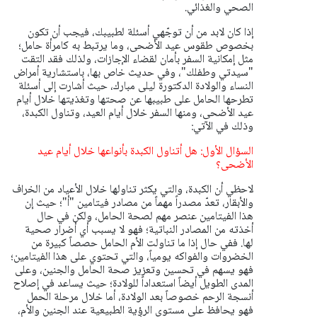
الصحي والغذائي.
إذا كان لابد من أن توجّهي أسئلة لطبيبك، فيجب أن تكون
بخصوص طقوس عيد الأضحى، وما يرتبط به كامرأة حامل؛
مثل إمكانية السفر بأمان لقضاء الإجازات، ولذلك فقد التقت
"سيدتي وطفلك"، وفي حديث خاص بها، باستشارية أمراض
النساء والولادة الدكتورة ليلى مبارك، حيث أشارت إلى أسئلة
تطرحها الحامل على طبيبها عن صحتها وتغذيتها خلال أيام
عيد الأضحى، ومنها السفر خلال أيام العيد، وتناول الكبدة،
وذلك في الآتي:
السؤال الأول: هل أتناول الكبدة بأنواعها خلال أيام عيد
الأضحى؟
لاحظي أن الكبدة، والتي يكثر تناولها خلال الأعياد من الخراف
والأبقار، تعدّ مصدراً مهماً من مصادر فيتامين "أ"؛ حيث إن
هذا الفيتامين عنصر مهم لصحة الحامل، ولكن في حال
أخذته من المصادر النباتية؛ فهو لا يسبب أي أضرار صحية
لها. ففي حال إذا ما تناولت الأم الحامل حصصاً كبيرة من
الخضروات والفواكه يومياً، والتي تحتوي على هذا الفيتامين؛
فهو يسهم في تحسين وتعزيز صحة الحامل والجنين، وعلى
المدى الطويل أيضاً استعداداً للولادة؛ حيث يساعد في إصلاح
أنسجة الرحم خصوصاً بعد الولادة، أما خلال مرحلة الحمل
فهو يحافظ على مستوى الرؤية الطبيعية عند الجنين والأم،