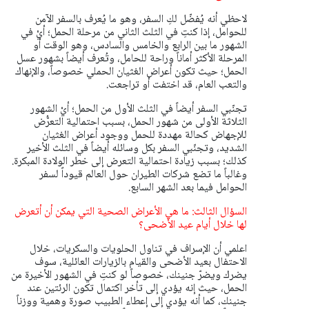
لاحظي أنه يُفضّل لكِ السفر، وهو ما يُعرف بالسفر الآمن
للحوامل، إذا كنتِ في الثلث الثاني من مرحلة الحمل؛ أيْ في
الشهور ما بين الرابع والخامس والسادس، وهو الوقت أو
المرحلة الأكثر أماناً وراحة للحامل، وتُعرف أيضاً بشهور عسل
الحمل؛ حيث تكون أعراض الغثيان الحملي خصوصاً، والإنهاك
والتعب العام، قد اختفت أو تراجعت.
تجنّبي السفر أيضاً في الثلث الأول من الحمل؛ أيْ الشهور
الثلاثة الأولى من شهور الحمل، بسبب احتمالية التعرُّض
للإجهاض كحالة مهددة للحمل ووجود أعراض الغثيان
الشديد، وتجنّبي السفر بكل وسائله أيضاً في الثلث الأخير
كذلك؛ بسبب زيادة احتمالية التعرض إلى خطر الولادة المبكرة.
وغالباً ما تضع شركات الطيران حول العالم قيوداً لسفر
الحوامل فيما بعد الشهر السابع.
السؤال الثالث: ما هي الأعراض الصحية التي يمكن أن أتعرض
لها خلال أيام عيد الأضحى؟
اعلمي أن الإسراف في تناول الحلويات والسكريات، خلال
الاحتفال بعيد الأضحى والقيام بالزيارات العائلية، سوف
يضرك ويضرّ جنينك، خصوصاً لو كنتِ في الشهور الأخيرة من
الحمل، حيث إنه يؤدي إلى تأخر اكتمال تكون الرئتين عند
جنينك، كما أنه يؤدي إلى إعطاء الطبيب صورة وهمية ووزناً