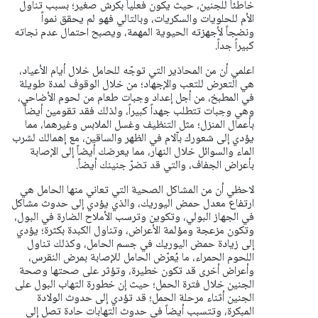
خاطئاً للجنين، حيث يكون فعلياً بكرش صغير؛ بسبب تناول
الأم للحلويات والسكريات، وبالتالي فهو لم يحقق نمواً
ونضجاً لأجهزته الحيوية المهمة، ويصبح احتمال عدم نجاته
كبيراً جداً.
اعلمي أن من المحاذير التي توجّه للحامل خلال أيام الأعياد،
هي التعرض للتعب والإجهاد؛ من خلال الوقوف لمدة طويلة
في المطبخ، من أجل إعداد وجبات طعام من لحوم الأضاحي،
وهي وجبات تتطلب جهداً كبيراً، ولذلك فقد تقومين أيضاً
بأعمال المنزل؛ مثل التنظيف وغسل الملابس وغيرهما، مما
يؤدي إلى شعورك بآلام في الظهر والساقين، مع إهمالك لشرب
الماء والسوائل خلال النهار، مما يعرضك أيضاً إلى الإصابة
بأعراض الجفاف، والتي قد تضرّ جنينك أيضاً.
لاحظي أن من المشاكل الصحية التي تعاني منها الحامل هي
ارتفاع معدل حمض اليوريك، والذي يؤدي إلى حدوث مشاكل
في الجهاز البولي، وتكوين وترسب الأملاح الضارة في البول،
وتكون مزعجة ومؤلمة الأعراض، وتناول الكبدة بكثرة؛ يؤدي
إلى زيادة حمض اليوريك في جسم الحامل، وكذلك تناول
اللحوم الحمراء، ما يُعرّض الحامل للإصابة بمرض النقرس،
وأعراض أخرى قد تكون خطيرة، وتؤثر على صحتها وصحة
الجنين خلال فترة الحمل؛ حيث إن خطورة التهاب البول على
الجنين أثناء مرحلة الحمل؛ قد تؤدي إلى حدوث الولادة
المبكرة، وتتسبب أيضاً في حدوث التهابات حادة تصل إلى