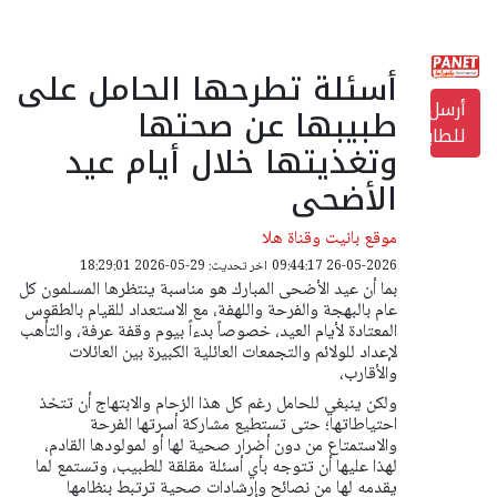
أسئلة تطرحها الحامل على
أرسل
طبيبها عن صحتها
للطابعة
وتغذيتها خلال أيام عيد
الأضحى
موقع بانيت وقناة هلا
26-05-2026 09:44:17
اخر تحديث: 29-05-2026 18:29:01
بما أن عيد الأضحى المبارك هو مناسبة ينتظرها المسلمون كل
عام بالبهجة والفرحة واللهفة، مع الاستعداد للقيام بالطقوس
المعتادة لأيام العيد، خصوصاً بدءاً بيوم وقفة عرفة، والتأهب
لإعداد للولائم والتجمعات العائلية الكبيرة بين العائلات
والأقارب،
ولكن ينبغي للحامل رغم كل هذا الزحام والابتهاج أن تتخذ
احتياطاتها؛ حتى تستطيع مشاركة أسرتها الفرحة
والاستمتاع من دون أضرار صحية لها أو لمولودها القادم،
لهذا عليها أن تتوجه بأي أسئلة مقلقة للطبيب، وتستمع لما
يقدمه لها من نصائح وإرشادات صحية ترتبط بنظامها