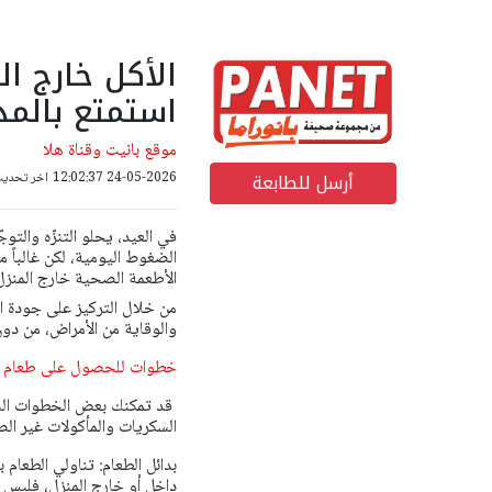
الأكل خارج ا
استمتع بالم
موقع بانيت وقناة هلا
أرسل للطابعة
24-05-2026 12:02:37
اخر تحديث: 24-05-2026 29
في العيد، يحلو التنزّه والتوج
الضغوط اليومية، لكن غالباً م
الأطعمة الصحية خارج المنزل
من خلال التركيز على جودة ال
والوقاية من الأمراض، من د
خطوات للحصول على طعام ص
قد تمكنك بعض الخطوات البس
السكريات والمأكولات غير ال
بدائل الطعام: تناولي الطعام 
داخل أو خارج المنزل، فليس 