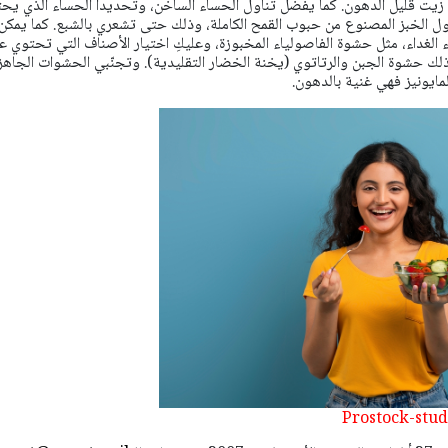
و زيت قليل الدهون. كما يفضل تناول الحساء الساخن، وتحديداً الحساء الذي يح
ل الخبز المصنوع من حبوب القمح الكاملة، وذلك حتى تشعري بالشبع. كما يمكن
الغداء، مثل حشوة الفاصولياء المخبوزة، وعليكِ اختيار الأصناف التي تحتوي ع
كذلك حشوة الجبن والرتاتوي (يخنة الخضار التقليدية). وتجنّبي الحشوات الجاهز
مايونيز فهي غنية بالدهون.