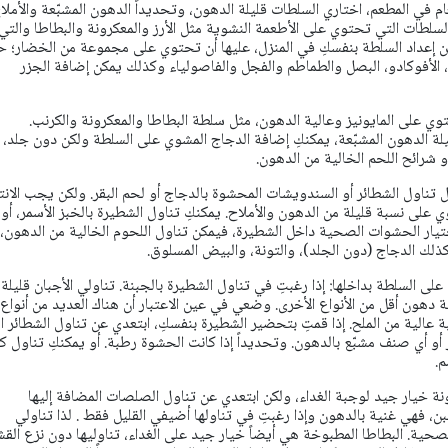
ام في المطعم، اختاري السلطات قليلة الدهون، وتحديداً الدهون المشبّعة والأملا
سلطات التي تحتوي على الأطعمة النشوية مثل الأرز والمعكرونة والبطاطا والتي
ين إعداد السلطة بنفسكِ في المنزل، عليها أن تحتوي على مجموعة من الخضار؛ 
، الأفوكادو، البصل والطماطم والفجل والفاصولياء وكذلك يمكن إضافة الجزر
ي على المايونيز وعالية الدهون، مثل سلطة البطاطا والمعكرونة والكرنب.
ة الدهون المشبّعة، يمكنكِ إضافة الدجاج المشوي على السلطة ولكن دون جلد، أ
أو شرائح اللحم الخالية من الدهون.
ل تناول الشطائر أو السندويشات المحشوة بالدجاج أو لحم البقر. ولكن يجب الانتب
 على نسبة قليلة من الدهون والأملاح. يمكنكِ تناول الشطيرة بالخبز الأسمر، أو
ختيار الحشوات الصحية داخل الشطيرة، فيمكن تناول اللحوم الخالية من الدهون،
كذلك الدجاج (دون الجلد)، والتونة، والبيض المسلوق.
ى السلطة بداخلها: إذا رغبتِ في تناول الشطيرة بالجبنة. تناولي الأجبان قليلة
دهون أقل من الأنواع الأخرى. وضعي في عين الاعتبار أن هناك العديد من أنواع
 عالية من الملح. إذا قمتِ بتحضير الشطيرة بنفسكِ، ابتعدي عن تناول الشطائر ا
 أو أي صنف مشبّع بالدهون. وتحديداً إذا كانت الحشوة رطبة. أو يمكنكِ تناول ك
م.
ونة خيار جيد لوجبة الغداء، ولكن ابتعدي عن تناول الصلصات المضافة إليها
بن، فهي غنية بالدهون وإذا رغبتِ في تناولها أضيفي القليل فقط . لذا تناولي
ية. البطاطا المطبوخة هي أيضاً خيار جيد على الغداء، تناوليها دون نزع القش