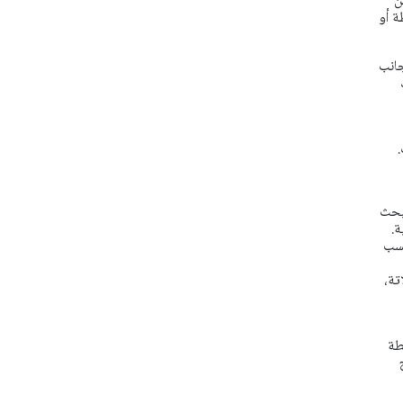
ن
ة أو
جانب
.
نبحث
ة.
حسب
تة،
طة