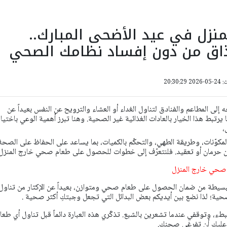
لمنزل في عيد الأضحى المبارك..
ذاق من دون إفساد نظامك الصحي
20:30:
ّه إلى المطاعم والفنادق لتناول الغداء أو العشاء والترويح عن النفس بعيداً عن
ا يرتبط هذا الخيار بالعادات الغذائية غير الصحية. وهنا تبرز أهمية الوعي باختيار
،
مكوّنات، وطريقة الطهي، والتحكّم بالكميات، بما يساعد على الحفاظ على الصحة
ون حرمان أو تعقيد. فلنتعرّف إلى خطوات للحصول على طعام صحي خارج المنزل.
حي خارج المنزل
يطة من ضمان الحصول على طعام صحي ومتوازن، بعيداً عن الإكثار من تناول
صحية؛ لذا نضع بين أيديكم بعض البدائل التي تجعل وجبتكِ أكثر صحية .
ببطء، وتوقفي عندما تشعرين بالشبع. تذكّري هذه العبارة دائماً قبل تناول أي طعا
عليكِ أن تفرغي صحنكِ.