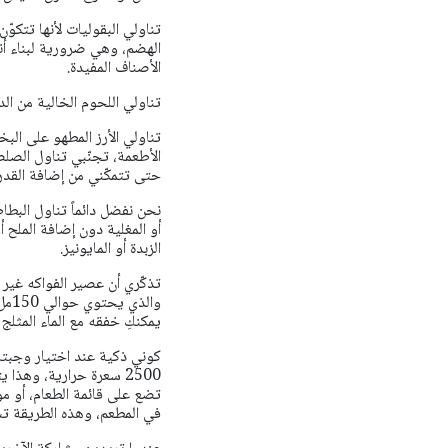
تناولي البقوليات لأنها تتكوّ
الهضم، وهي ضرورية لبناء أنس
الأصناف المفيدة.
تناولي اللحوم الخالية من ال
تناولي الأرز المطهو على البخ
الأطعمة، تجنّبي تناول الصل
حتى تتمكّني من إضافة القدر
نحن نفضل دائماً تناول البطا
أو المغلية دون إضافة الملح أ
الزبدة أو المايونيز.
تذكّري أن عصير الفواكه غير 
وال
يمكنكِ خفقه مع الماء المثلج أ
2500 سعرة حرارية، وهذا
تضع على قائمة الطعام، أو مو
في المطعم، وهذه الطريقة تسه