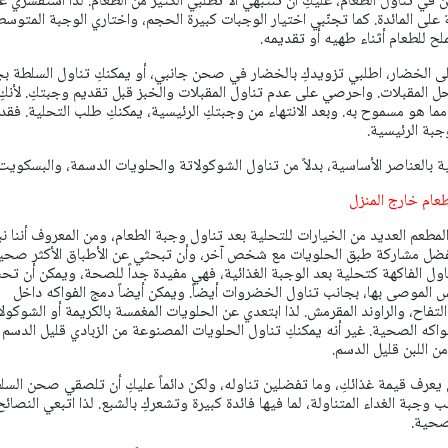
 في تناول الطعام، عليكِ أن تنتبهي ألا تطلبي الكثير من الطعام. لذا استفسري ع
ة على المائدة. كما تجنّبي اختيار الوجبات كبيرة الحجم، واختاري الوجبة المتوسط
لح للطعام أثناء طهيه أو تقديمه.
لى الخضار، اطلبي تزويدكِ بالخضار في صحن جانبي، أو يمكنكِ تناول السلطة ب
ل المقبلات. واحرصي على عدم تناول المقبلات والخبز قبل تقديم وجبتكِ. لأنكِ
 مما هو مسموح به. وبعد الانتهاء من وجبتكِ الرئيسية، يمكنكِ طلب التحلية. فقد
جبة الرئيسية.
ية بالعناصر الأساسية، بدلاً من تناول الشوكولاتة والحلويات الدسمة، والبسكويت
لمطعم العديد من الخيارات للتحلية بعد تناول وجبة الطعام، ومن المعروف أننا 
 ويفضل مشاركة طبق الحلويات مع شخص آخر، وأن تبحثي عن الأطباق الأكثر صحي
اول الفاكهة كتحلية بعد الوجبة الغذائية، فهي مفيدة جداً للصحة، ويمكن أن ت
لموصى بها، بجانب تناول الخضروات أيضاً. ويمكن أيضاً دمج الفواكه داخل
تفاح، والراوند المقرمش. لذا ابتعدي عن الحلويات المغمسة بالكريمة أو الشوكولا
اكه الصحية. غير أنه يمكنكِ تناول الحلويات المصنوعة من الزبادي قليل الدسم
ن اللبن قليل الدسم.
ْ يعرف قيمة غذائكِ، وما تفضلين تناوله، ولكن دائماً عليكِ أن تلصقي صحن السل
نب وجبة الغداء المتناولة، لما فيها فائدة كبيرة وتشعركِ بالشبع. لذا اتبعي النصائح
صحية.