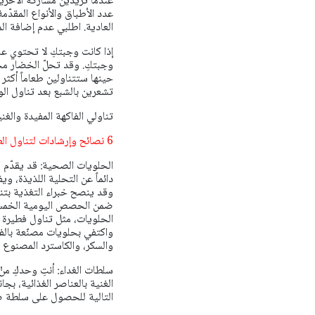
عندما تريدين مشاركة الآخرين
عدد الأطباق والأنواع المقدّم
العادية. اطلبي عدم إضافة الم
إذا كانت وجبتكِ لا تحتوي ع
وجبتكِ. وقد تحلّ الخضار مح
حينها ستتناولين طعاماً أكثر
تشعرين بالشبع بعد تناول الو
تناولي الفاكهة المفيدة والغن
6 نصائح وإرشادات لتناول الطعام خارج المنزل
الحلويات الصحية: قد يقدّم ا
دائماً عن التحلية اللذيذة،
وقد ينصح خبراء التغذية بتن
ضمن الحصص اليومية الخمس ا
الحلويات، مثل تناول فطيرة ال
واكتفي بحلويات مصنّعة بالفو
والسكر، والكاسترد المصنوع م
سلطات الغداء: أنتِ وحدكِ من
الغنية بالعناصر الغذائية، بجا
التالية للحصول على سلطة 