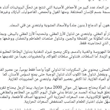
ن من اتحاد عدد كبير من الأحماض الأمينية التي تنتج عن تحلّل البروتينات أثناء ع
جة جسم الإنسان المختلفة. ومنها الفول والحمص، الفاصولياء، البازلاء وغيرها
دهون، أو الدجاج ( بدون جلد) والأسماك المشوية وابتعدي عن قلي السمك.
ار أو المغلي، وابتعدي عن تناول الأرز المقلي، وتحديداً الأرز المقلي بالبيض. وبج
صات المكوّنة من القشطة والجبن، وتناول صلصات الطماطم والخضار، ووضعها جان
 الذي تحتاجينه فقط.
طا المهروسة والغنية بالدسم، ولكن ينصح خبراء التغذية بتناول البطاطا المطبوخ
و الزبدة. أما السلطات، فتناولي سلطات الفواكه، والخضروات، بعيداً عن تقديمها م
المحلى، يحتوي على السكريات؛ لذا تناولي كوباً واحداً فقط يومياً، من عصير الف
ذي يحتوي حوالي 150مل. ويفضل تناول هذا الكوب أثناء تناول الوجبة حتى يمنع تسوّس الأسنان، كما
و المياه الغازية. لذا اكتفي بعصير الفاكهة، وابتعدي عن المشروبات الغازية.
كوني ذكية عند اختيار وجبتكِ: المرأة يحتاج جسمها إلى حوالي 2000 سعرة حرارية، بينما الرجل يحتاج تقر
 يتعلق فيما يبذله الجسد من نشاط بدني طوال اليوم. الكثير من المطاعم والمقاهي
اقعها الإلكترونية، عدد السعرات الحرارية التي تحتويها أصناف الأطعمة، والمقدم
ّل عليكِ اختيار الطعام المناسب المنخفض السعرات الحرارية.