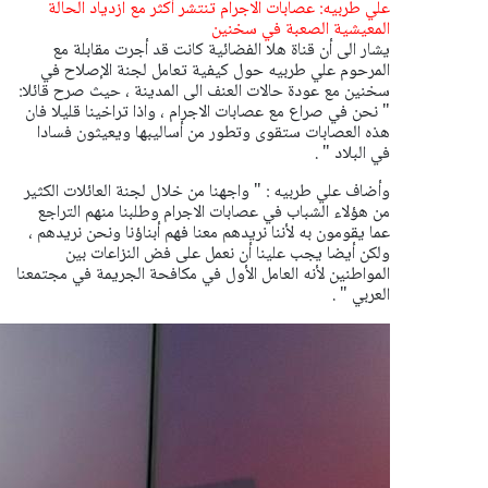
علي طربيه: عصابات الاجرام تنتشر أكثر مع ازدياد الحالة
المعيشية الصعبة في سخنين
يشار الى أن قناة هلا الفضائية كانت قد أجرت مقابلة مع
المرحوم علي طربيه حول كيفية تعامل لجنة الإصلاح في
سخنين مع عودة حالات العنف الى المدينة ، حيث صرح قائلا:
" نحن في صراع مع عصابات الاجرام ، واذا تراخينا قليلا فان
هذه العصابات ستقوى وتطور من أساليبها ويعيثون فسادا
في البلاد " .
وأضاف علي طربيه : " واجهنا من خلال لجنة العائلات الكثير
من هؤلاء الشباب في عصابات الاجرام وطلبنا منهم التراجع
عما يقومون به لأننا نريدهم معنا فهم أبناؤنا ونحن نريدهم ،
ولكن أيضا يجب علينا أن نعمل على فض النزاعات بين
المواطنين لأنه العامل الأول في مكافحة الجريمة في مجتمعنا
العربي " .