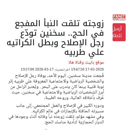
زوجته تلقت النبأ المفجع
أرسل
في الحج.. سخنين تودّع
للطابعة
رجل الإصلاح وبطل الكراتيه
علي طربيه
موقع بانيت وقناة هلا
17-05-2026 19:47:50
اخر تحديث: 17-05-2026 19:57:00
فُجعت مدينة سخنين، اليوم الأحد، بوفاة رجل الإصلاح
والشخصية الرياضية والاجتماعية المعروفة علي طربيه إثر
نوبة قلبية بينما كان يتدرب على البحر . ويُعتبر الراحل من
أبرز الشخصيات الرياضية والاجتماعية في سخنين، حيث
عُرف بأخلاقه العالية، وروحه الطيبة،
ودوره الكبير في الإصلاح والعمل المجتمعي، إلى جانب
مسيرته الحافلة بالإنجازات في عالم الكراتيه.
وفي مشهد مؤلم، تلقت زوجته نبأ وفاته أثناء وجودها في
الديار الحجازية لتأدية مناسك الحج.