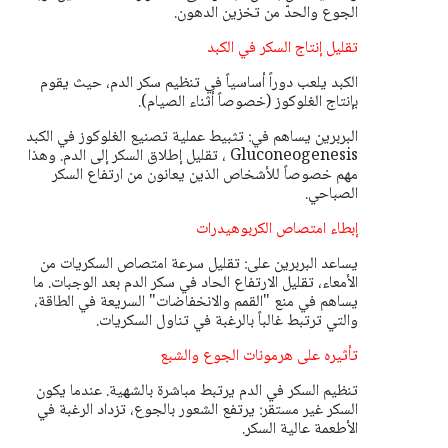
الجوع والحدّ من تخزين الدهون.
تقليل إنتاج السكر في الكبد
الكبد يلعب دوراً أساسياً في تنظيم سكر الدم، حيث يقوم
بإنتاج الغلوكوز (خصوصاً أثناء الصيام).
البربرين يساهم في: تثبيط عملية تصنيع الغلوكوز في الكبد
Gluconeogenesis ، تقليل إطلاق السكر إلى الدم. وهذا
مهم خصوصاً للأشخاص الذين يعانون من ارتفاع السكر
الصباحي.
إبطاء امتصاص الكربوهيدرات
يساعد البربرين على: تقليل سرعة امتصاص السكريات من
الأمعاء، تقليل الارتفاع الحاد في سكر الدم بعد الوجبات. ما
يساهم في منع "القمم والانخفاضات" السريعة في الطاقة،
والتي ترتبط غالباً بالرغبة في تناول السكريات.
تأثيره على هرمونات الجوع والشبع
تنظيم السكر في الدم يرتبط مباشرة بالشهية. عندما يكون
السكر غير مستقر: يرتفع الشعور بالجوع، تزداد الرغبة في
الأطعمة عالية السكر.