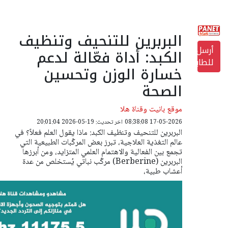
البربرين للتنحيف وتنظيف
أرسل
الكبد: أداة فعّالة لدعم
للطابعة
خسارة الوزن وتحسين
الصحة
موقع بانيت وقناة هلا
17-05-2026 08:38:08
اخر تحديث: 19-05-2026 20:01:04
البربرين للتنحيف وتنظيف الكبد: ماذا يقول العلم فعلاً؟ في
عالم التغذية العلاجية، تبرز بعض المركّبات الطبيعية التي
تجمع بين الفعالية والاهتمام العلمي المتزايد، ومن أبرزها
البربرين (Berberine) مركّب نباتي يُستخلص من عدة
أعشاب طبية،