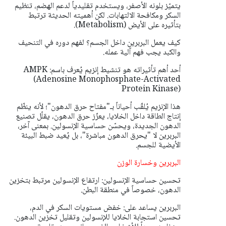
يتميّز بلونه الأصفر، ويستخدم تقليدياً لدعم الهضم، تنظيم
السكر ومكافحة الالتهابات. لكن أهميته الحديثة ترتبط
بتأثيره على الأيض (Metabolism).
كيف يعمل البربرين داخل الجسم؟ لفهم دوره في التنحيف
والكبد يجب فهم آلية عمله.
أحد أهم تأثيراته هو تنشيط إنزيم يُعرف باسم: AMPK
(Adenosine Monophosphate-Activated
Protein Kinase)
هذا الإنزيم يُلقّب أحياناً بـ"مفتاح حرق الدهون"؛ لأنه ينظّم
إنتاج الطاقة داخل الخلايا، يعزّز حرق الدهون، يقلّل تصنيع
الدهون الجديدة، ويحسّن حساسية الإنسولين. بمعنى آخر،
البربرين لا "يحرق الدهون مباشرة"، بل يُعيد ضبط البيئة
الأيضية للجسم.
البربرين وخسارة الوزن
تحسين حساسية الإنسولين: ارتفاع الإنسولين مرتبط بتخزين
الدهون، خصوصاً في منطقة البطن.
البربرين يساعد على: خفض مستويات السكر في الدم،
تحسين استجابة الخلايا للإنسولين وتقليل تخزين الدهون.