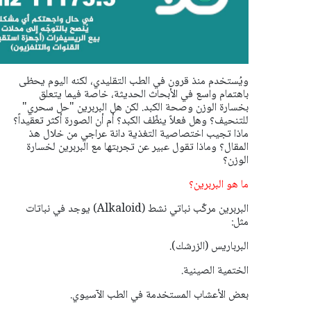
ويُستخدم منذ قرون في الطب التقليدي، لكنه اليوم يحظى
باهتمام واسع في الأبحاث الحديثة، خاصة فيما يتعلق
بخسارة الوزن وصحة الكبد. لكن هل البربرين "حل سحري"
للتنحيف؟ وهل فعلاً ينظّف الكبد؟ أم أن الصورة أكثر تعقيداً؟
ماذا تجيب اختصاصية التغذية دانة عراجي من خلال هذ
المقال؟ وماذا تقول عبير عن تجربتها مع البربرين لخسارة
الوزن؟
ما هو البربرين؟
البربرين مركّب نباتي نشط (Alkaloid) يوجد في نباتات
مثل:
البرباريس (الزرشك).
الختمية الصينية.
بعض الأعشاب المستخدمة في الطب الآسيوي.