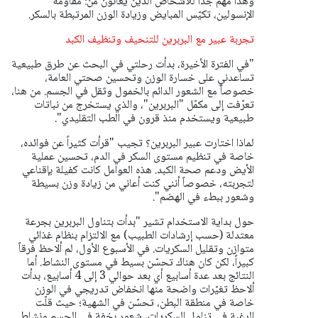
وهذا مهم جداً للأشخاص الذين يعانون من: مقاومة
الإنسولين، تكيّس المبايض وزيادة الوزن المرتبطة بالسكر.
تجربة عبير مع البربرين للتنحيف وتنظيف الكبد
"في الفترة الأخيرة، بدأت رحلتي في البحث عن طرق طبيعية
تساعدني على خسارة الوزن وتحسين صحتي العامة،
خصوصاً مع الشعور الدائم بالخمول وثقل في الجسم. من هنا،
تعرّفت إلى مكمّل "البربرين"، والذي يستخرج من نباتات
طبيعية ويستخدم منذ قرون في الطب التقليدي".
لماذا اختارت عبير البربرين؟ تجيب "قرأت كثيراً عن فوائده،
خاصة في تنظيم مستوى السكر في الدم، تحسين عملية
الأيض ودعم صحة الكبد. هذه العوامل كانت كفيلة بإقناعي
لتجربته، خصوصاً أنني كنت أعاني من زيادة وزن بسيطة
وشعور ببطء في الهضم".
حول بداية الاستخدام تشير "بدأت بتناول البربرين بجرعة
معتدلة (حسب إرشادات الطبيب) مع الالتزام بنظام غذائي
متوازن وتقليل السكريات. في الأسبوع الأول، لم ألاحظ فرقاً
كبيراً، لكن كان هناك تحسّن بسيط في مستوى النشاط. أما
النتائج بعد عدة أسابيع أي بعد حوالي 3 إلى 4 أسابيع، بدأت
ألاحظ تغيّرات واضحة منها انخفاض تدريجي في الوزن
خاصة في منطقة البطن، تحسّن في الشهية؛ حيث قلّت
الرغبة في تناول السكريات، شعور بخفة في الجسم ونشاط