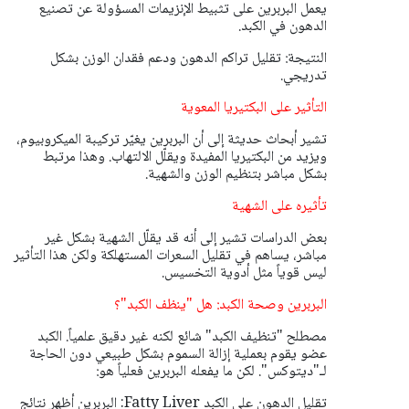
يعمل البربرين على تثبيط الإنزيمات المسؤولة عن تصنيع
الدهون في الكبد.
النتيجة: تقليل تراكم الدهون ودعم فقدان الوزن بشكل
تدريجي.
التأثير على البكتيريا المعوية
تشير أبحاث حديثة إلى أن البربرين يغيّر تركيبة الميكروبيوم،
ويزيد من البكتيريا المفيدة ويقلّل الالتهاب. وهذا مرتبط
بشكل مباشر بتنظيم الوزن والشهية.
تأثيره على الشهية
بعض الدراسات تشير إلى أنه قد يقلّل الشهية بشكل غير
مباشر، يساهم في تقليل السعرات المستهلكة ولكن هذا التأثير
ليس قوياً مثل أدوية التخسيس.
البربرين وصحة الكبد: هل "ينظف الكبد"؟
مصطلح "تنظيف الكبد" شائع لكنه غير دقيق علمياً. الكبد
عضو يقوم بعملية إزالة السموم بشكل طبيعي دون الحاجة
لـ"ديتوكس". لكن ما يفعله البربرين فعلياً هو:
تقليل الدهون على الكبد Fatty Liver: البربرين أظهر نتائج