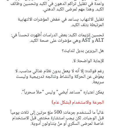
واعدة في تقليل تراكم الدهون في الكبد وتحسين وظائف
الكبد. وهذا مهم لمرضى الكبد الدهني.
تقليل الالتهاب: يساعد في خفض المؤشرات الالتهابية
المرتبطة بتلف الكبد.
تحسين إنزيمات الكبد: بعض الدراسات أظهرت تحسناً في:
ALT و AST وهي مؤشرات على صحة الكبد.
هل البربرين بديل للدايت؟
الإجابة الواضحة: لا.
رغم فوائده؛ إلا أنه لا يعمل بدون نظام غذائي مناسب، لا
يعوّض عن الحركة والنشاط ونتائجه تدريجية وليست
سريعة.
يمكن اعتباره "مساعد أيضي" وليس "حلاً سحرياً".
الجرعة والاستخدام (بشكل عام)
غالباً ما تُستخدم جرعات: 500 ملغ مرتين إلى ثلاث يومياً
قبل الوجبات. لكن يجب استشارة مختص قبل الاستخدام
خاصة لمرضى السكري أو منْ يتناولون أدوية.