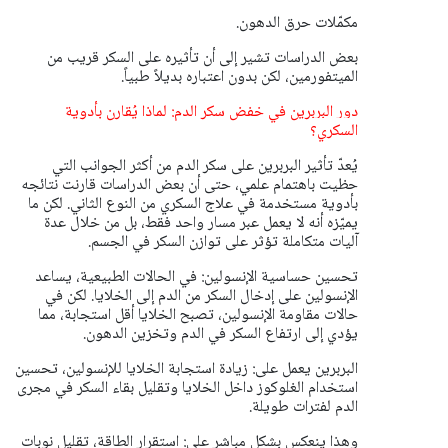
مكمّلات حرق الدهون.
بعض الدراسات تشير إلى أن تأثيره على السكر قريب من
الميتفورمين، لكن بدون اعتباره بديلاً طبياً.
دور البربرين في خفض سكر الدم: لماذا يُقارن بأدوية
السكري؟
يُعدّ تأثير البربرين على سكر الدم من أكثر الجوانب التي
حظيت باهتمام علمي، حتى أن بعض الدراسات قارنت نتائجه
بأدوية مستخدمة في علاج السكري من النوع الثاني. لكن ما
يميّزه أنه لا يعمل عبر مسار واحد فقط، بل من خلال عدة
آليات متكاملة تؤثر على توازن السكر في الجسم.
تحسين حساسية الإنسولين: في الحالات الطبيعية، يساعد
الإنسولين على إدخال السكر من الدم إلى الخلايا. لكن في
حالات مقاومة الإنسولين، تصبح الخلايا أقل استجابة، مما
يؤدي إلى ارتفاع السكر في الدم وتخزين الدهون.
البربرين يعمل على: زيادة استجابة الخلايا للإنسولين، تحسين
استخدام الغلوكوز داخل الخلايا وتقليل بقاء السكر في مجرى
الدم لفترات طويلة.
وهذا ينعكس بشكل مباشر على: استقرار الطاقة، تقليل نوبات