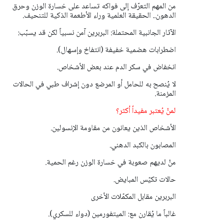
من المهم التعرّف إلى فواكه تساعد على خسارة الوزن وحرق
الدهون.. الحقيقة العلمية وراء الأطعمة الذكية للتنحيف.
الآثار الجانبية المحتملة: البربرين آمن نسبياً لكن قد يسبّب:
اضطرابات هضمية خفيفة (انتفاخ وإسهال).
انخفاض في سكر الدم عند بعض الأشخاص.
لا يُنصح به للحامل أو المرضع دون إشراف طبي في الحالات
المزمنة.
لمنْ يُعتبر مفيداً أكثر؟
الأشخاص الذين يعانون من مقاومة الإنسولين.
المصابون بالكبد الدهني.
منْ لديهم صعوبة في خسارة الوزن رغم الحمية.
حالات تكيّس المبايض.
البربرين مقابل المكمّلات الأخرى
غالباً ما يُقارن مع: الميتفورمين (دواء للسكري).