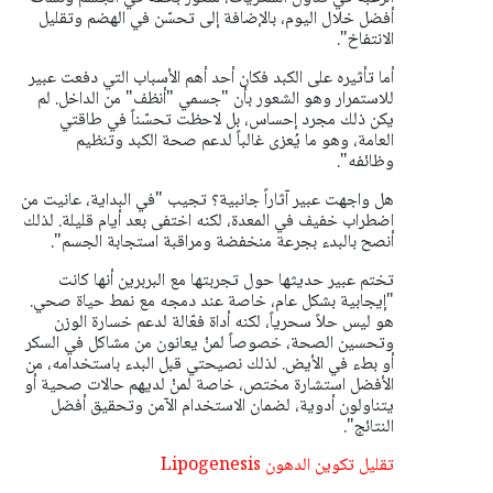
أفضل خلال اليوم، بالإضافة إلى تحسّن في الهضم وتقليل
الانتفاخ".
أما تأثيره على الكبد فكان أحد أهم الأسباب التي دفعت عبير
للاستمرار وهو الشعور بأن "جسمي "أنظف" من الداخل. لم
يكن ذلك مجرد إحساس، بل لاحظت تحسّناً في طاقتي
العامة، وهو ما يُعزى غالباً لدعم صحة الكبد وتنظيم
وظائفه".
هل واجهت عبير آثاراً جانبية؟ تجيب "في البداية، عانيت من
اضطراب خفيف في المعدة، لكنه اختفى بعد أيام قليلة. لذلك
أنصح بالبدء بجرعة منخفضة ومراقبة استجابة الجسم".
تختم عبير حديثها حول تجربتها مع البربرين أنها كانت
"إيجابية بشكل عام، خاصة عند دمجه مع نمط حياة صحي.
هو ليس حلاً سحرياً، لكنه أداة فعّالة لدعم خسارة الوزن
وتحسين الصحة، خصوصاً لمنْ يعانون من مشاكل في السكر
أو بطء في الأيض. لذلك نصيحتي قبل البدء باستخدامه، من
الأفضل استشارة مختص، خاصة لمنْ لديهم حالات صحية أو
يتناولون أدوية، لضمان الاستخدام الآمن وتحقيق أفضل
النتائج".
تقليل تكوين الدهون Lipogenesis