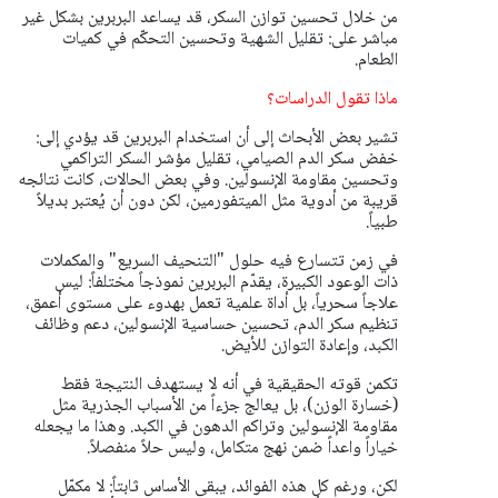
من خلال تحسين توازن السكر، قد يساعد البربرين بشكل غير
مباشر على: تقليل الشهية وتحسين التحكّم في كميات
الطعام.
ماذا تقول الدراسات؟
تشير بعض الأبحاث إلى أن استخدام البربرين قد يؤدي إلى:
خفض سكر الدم الصيامي، تقليل مؤشر السكر التراكمي
وتحسين مقاومة الإنسولين. وفي بعض الحالات، كانت نتائجه
قريبة من أدوية مثل الميتفورمين، لكن دون أن يُعتبر بديلاً
طبياً.
في زمن تتسارع فيه حلول "التنحيف السريع" والمكملات
ذات الوعود الكبيرة، يقدّم البربرين نموذجاً مختلفاً: ليس
علاجاً سحرياً، بل أداة علمية تعمل بهدوء على مستوى أعمق،
تنظيم سكر الدم، تحسين حساسية الإنسولين، دعم وظائف
الكبد، وإعادة التوازن للأيض.
تكمن قوته الحقيقية في أنه لا يستهدف النتيجة فقط
(خسارة الوزن)، بل يعالج جزءاً من الأسباب الجذرية مثل
مقاومة الإنسولين وتراكم الدهون في الكبد. وهذا ما يجعله
خياراً واعداً ضمن نهج متكامل، وليس حلاً منفصلاً.
لكن، ورغم كل هذه الفوائد، يبقى الأساس ثابتاً: لا مكمّل