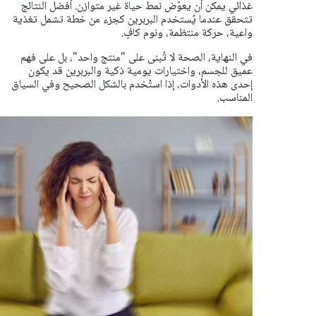
غذائي يمكن أن يعوّض نمط حياة غير متوازن. أفضل النتائج
تتحقق عندما يُستخدم البربرين كجزء من خطة تشمل تغذية
واعية، حركة منتظمة، ونوم كافٍ.
في النهاية، الصحة لا تُبنى على "منتج واحد"، بل على فهم
عميق للجسم، واختيارات يومية ذكية والبربرين قد يكون
إحدى هذه الأدوات، إذا استُخدم بالشكل الصحيح وفي السياق
المناسب.