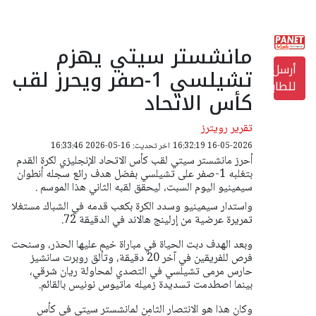
مانشستر سيتي يهزم
أرسل
تشيلسي 1-صفر ويحرز لقب
للطابعة
كأس الاتحاد
تقرير رويترز
16-05-2026 16:32:19
اخر تحديث: 16-05-2026 16:33:46
أحرز مانشستر سيتي لقب كأس الاتحاد الإنجليزي لكرة القدم
بتغلبه 1-صفر على تشيلسي بفضل هدف رائع سجله أنطوان
سيمينيو اليوم السبت، ليحقق لقبه الثاني هذا الموسم .
واستدار سيمينيو وسدد الكرة بكعب قدمه في الشباك مستغلا
تمريرة عرضية من إرلينج هالاند في الدقيقة 72.
وبعد الهدف دبت الحياة في مباراة خيم عليها الحذر، وسنحت
فرص للفريقين في آخر 20 دقيقة، وتألق روبرت سانشيز
حارس مرمى تشيلسي في التصدي لمحاولة ريان شرقي،
بينما اصطدمت تسديدة زميله ماتيوس نونيس بالقائم.
وكان هذا هو الانتصار الثامن لمانشستر سيتي في كأس