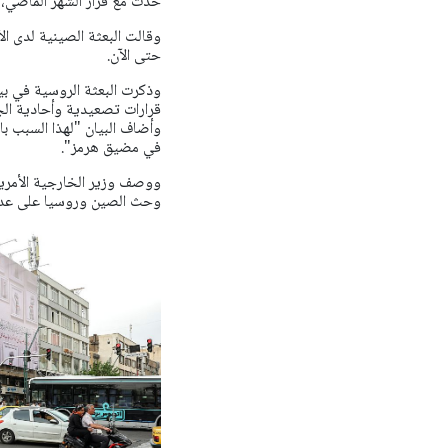
حدث مع قرار الشهر الماضي، ف
وقالت البعثة الصينية لدى الأ
حتى الآن.
وذكرت البعثة الروسية في بي
قرارات تصعيدية وأحادية ال
وأضاف البيان "لهذا السبب ب
في مضيق هرمز".
ووصف وزير الخارجية الأمريكي 
وحث الصين وروسيا على عد