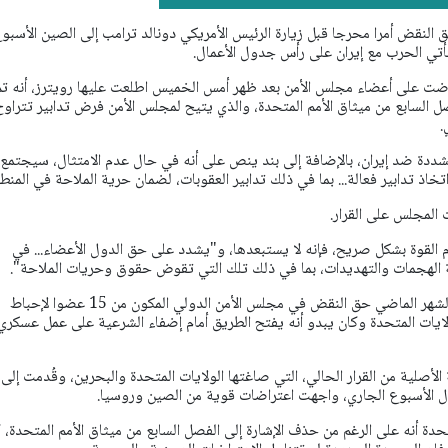
لنقض أمرا محرجا قبل زيارة الرئيس الأمريكي دونالد ترامب إلى الصين الأسبو
أتي الحرب مع إيران على رأس جدول الأعمال.
ت على أعضاء مجلس الأمن بعد ظهر أمس الخميس اطلعت عليها رويترز، أنه تم
السابع من ميثاق الأمم المتحدة، والذي يتيح لمجلس الأمن فرض تدابير تتراوح
.
شددة ضد إيران، بالإضافة إلى بند ينص على أنه في حال عدم الامتثال، سيجتمع
خاذ تدابير فعالة... بما في ذلك تدابير العقوبات، لضمان حرية الملاحة في المنط
لمجلس على القرار.
م القوة بشكل صريح، فإنه لا يستبعدها، و"يشدد على حق الدول الأعضاء... في
 الهجمات والتهديدات، بما في ذلك تلك التي تقوض حقوق وحريات الملاحة".
واستخدمت روسيا والصين الشهر الماضي حق النقض في مجلس الأمن الدولي المكون من 15 عضوا لإحباط
ايات المتحدة وكان يبدو أنه يفتح الطريق أمام إضفاء الشرعية على عمل عسكري
لأصلية من القرار الحالي، التي صاغتها الولايات المتحدة والبحرين، وقُدمت إلى
ل الأسبوع الجاري، واجهت اعتراضات قوية من الصين وروسيا.
حدة أنه على الرغم من حذف الإشارة إلى الفصل السابع من ميثاق الأمم المتحدة، ك