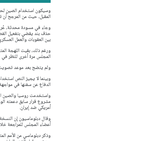
وسيكون استخدام الصين لحق ا
المقبل، حيث من المرجح أن ت
وجاء في مسودة محدثة، عُرض
حذف بند يقضي بتفعيل الفصل 
بين العقوبات والعمل العسكري
ورغم ذلك، بقيت اللهجة المت
المجلس مرة أخرى للنظر في ات
ولم يتضح بعد موعد تصويت ا
وبينما لا يجيز النص استخدا
الدفاع عن سفنها في مواجهة
مشروع قرار سابق دعمته الول
أمريكي ضد إيران.
وقال دبلوماسيون إن النسخة ا
أعضاء المجلس للمراجعة خلا
وذكر دبلوماسي من الأمم المت