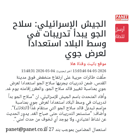
الجيش الإسرائيلي: سلاح
أرسل
الجو يبدأ تدريبات في
للطابعة
وسط البلاد استعدادا
لعرض جوي
موقع بانيت وقناة هلا
04-05-2026 15:03:46
اخر تحديث: 04-05-2026 15:48:31
حلّقت طائرات حربية على ارتفاع منخفض فوق مدينة
القدس، ضمن تدريبات يجريها سلاح الجو استعدادا لعرض
جوي بمناسبة تغيير قائد سلاح الجو، والمقرر إقامته يوم غد.
وأفاد المتحدث باسم الجيش الإسرائيلي، ان "سلاح الجو بدأ
تدريبات في وسط البلاد استعدادا لعرض جوي بمناسبة
مراسم تبديل قائد سلاح الجو التي ستقام غدًا (الثلاثاء)".
وأضاف: "ستستمر التدريبات حتى صباح الغد.
يدور الحديث
عن نشاط اعتيادي، ولا يوجد أي تخوف من حدث أمني".
استعمال المضامين بموجب بند 27 أ
panet@panet.co.il