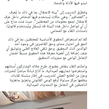
تبدو فيها الأدلة واضحة.
وتطرّق التدريب إلى "بيئة الاعتقال، بما في ذلك ما يُعرف
بـ”العصافير”، وهي حالات يُستخدم فيها أشخاص داخل غرف
الاعتقال لجمع معلومات من المعتقلين"، حيث شدد مناع على
أن أي تواصل داخل هذه البيئة قد يُسجّل ويُستخدم قانونيًا،
باستثناء اللقاء مع المحامي.
كما تم استعراض الحقوق الأساسية للمعتقلين، بما في ذلك
الحق في اختيار محامٍ، وحق القاصرين في وجود أحد
الوالدين أثناء التحقيق، وحق تلقي العلاج الطبي وتوثيق أي
عنف، إضافة إلى أهمية معرفة هذه الحقوق مسبقًا لضمان
التعامل الواعي مع مجريات التحقيق.
واختُتم اللقاء بنقاش مفتوح، طرح خلاله المشاركون أسئلتهم
واستعرضوا تجاربهم الميدانية، ما أتاح تبادلًا مباشرًا للخبرات،
وعزز من الطابع العملي للتدريب، في إطار سلسلة لقاءات
ينظمها مركز مساواة لرفع الوعي القانوني وتعزيز جاهزية
الناشطين في التعامل مع التحديات الميدانية.