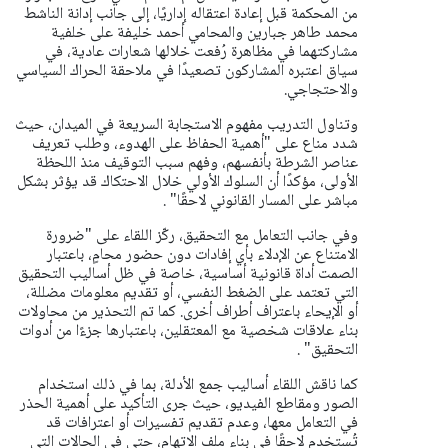
من المحكمة قبل إعادة اعتقاله إداريًا، إلى جانب إدانة الناشط
محمد طاهر جبارين والمحامي أحمد خليفة على خلفية
مشاركتهما في مظاهرة رُفعت خلالها شعارات عادية، في
سياق اعتبره المشاركون تصعيدًا في ملاحقة الحراك السياسي
والاحتجاجي.
وتناول التدريب مفهوم الاستجابة السريعة في الميدان، حيث
شدد مناع على "أهمية الحفاظ على الهدوء، وطلب تعريف
عناصر الشرطة بأنفسهم، وفهم سبب التوقيف منذ اللحظة
الأولى، مؤكدًا أن السلوك الأولي خلال الاحتكاك قد يؤثر بشكل
مباشر على المسار القانوني لاحقًا" .
وفي جانب التعامل مع التحقيق، ركّز اللقاء على "ضرورة
الامتناع عن الإدلاء بأي إفادات دون حضور محامٍ، باعتبار
الصمت أداة قانونية أساسية، خاصة في ظل أساليب التحقيق
التي تعتمد على الضغط النفسي، أو تقديم معلومات مضللة،
أو الإيحاء باعتراف أطراف أخرى. كما تم التحذير من محاولات
بناء علاقات شخصية مع المعتقلين، باعتبارها جزءًا من أدوات
التحقيق" .
كما ناقش اللقاء أساليب جمع الأدلة، بما في ذلك استخدام
الصور ومقاطع الفيديو، حيث جرى التأكيد على أهمية الحذر
في التعامل معها، وعدم تقديم تفسيرات أو اعترافات قد
تُستخدم لاحقًا في بناء ملف الاتهام، حتى في الحالات التي