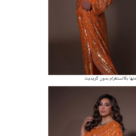
تها بالانستغرام بدون كريديت