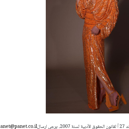
استعمال المضامين بموجب بند 27 أ لقانون الحقوق الأدبية لسنة 2007، يرجى ارسال
anet@panet.co.il