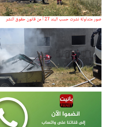
صور متداولة نشرت حسب البند 27 أ من قانون حقوق النشر