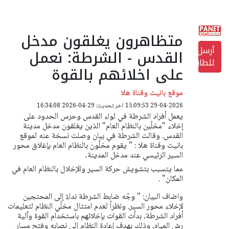
متظاهرون يغلقون مدخل
أرسل
القدس - الشرطة: نعمل
للطابعة
على اخلائهم بالقوة
موقع بانيت وقناة هلا
29-04-2026 15:09:53
اخر تحديث: 29-04-2026 16:34:08
يعمل أفراد الشرطة في لواء القدس وحرس الحدود على
إخلاء "مخلّين بالنظام العام" الذين يغلقون مدخل مدينة
القدس. وقالت الشرطة في بيان وصلت نسخة عنه لموقع
بانيت وقناة هلا : " يقوم مخلّون بالنظام العام بإغلاق محور
السير الرئيسي عند مدخل المدينة،
مما يتسبب بتشويش حركة السير والإخلال بالنظام العام في
المكان" .
واضاف البيان: " وجّه ضابط الشرطة نداءً إلى المحتجين
لإخلاء محور السير. ونظراً لعدم امتثال مخلّي النظام لتعليمات
أفراد الشرطة، بدأت القوات بإخلائهم باستخدام القوة وآلية
رش المياه، وذلك بهدف إعادة النظام إلى نصابه وفتح مسار