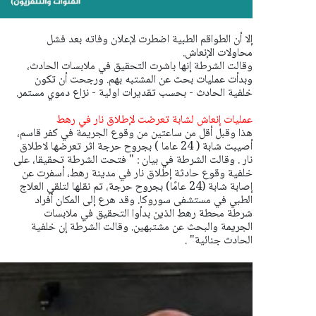
إلا أن الطواقم الطبية اضطرت لإعلان وفاته بعد فشل
محاولات الإنعاش.
وقالت الشرطة إنها باشرت التحقيق في ملابسات الحادث،
وبدأت عمليات بحث عن المشتبه بهم. ورجحت أن تكون
خلفية الحادث - بحسب تقديرات اولية - نزاع دموي مستمر.
عمليات إنعاش لشابة تعرضت لإطلاق نار في رهط
هذا وقبل أقل من ساعتين من وقوع الجريمة في كفر قاسم،
أصيبت شابة ( 24 عاما ) بجروح حرجة اثر تعرضها لاطلاق
نار . وقالت الشرطة في بيان : " فتحت الشرطة تحقيقا، على
خلفية وقوع حادثة إطلاق نار في مدينة رهط، أسفرت عن
إصابة شابة (24 عامًا) بجروح حرجة، تم نقلها لتلقي العلاج
الطبي في مستشفى سوروكا. وقد هرع إلى المكان أفراد
شرطة محطة رهط الذين بدأوا التحقيق في ملابسات
الجريمة والبحث عن مشتبهين. وقالت الشرطة إن خلفية
الحادث جنائية" .